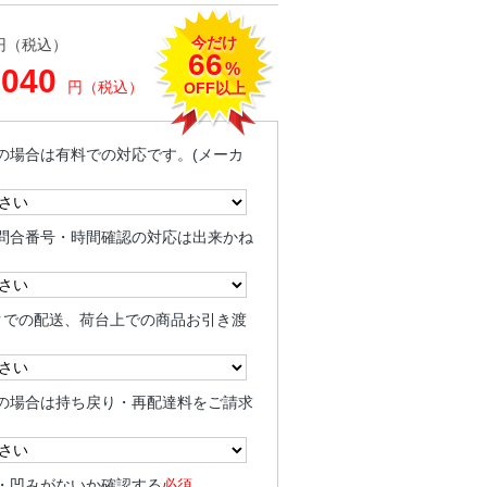
今だけ
円（税込）
66
%
,040
円（税込）
OFF以上
の場合は有料での対応です。(メーカ
問合番号・時間確認の対応は出来かね
クでの配送、荷台上での商品お引き渡
の場合は持ち戻り・再配達料をご請求
・凹みがないか確認する
必須