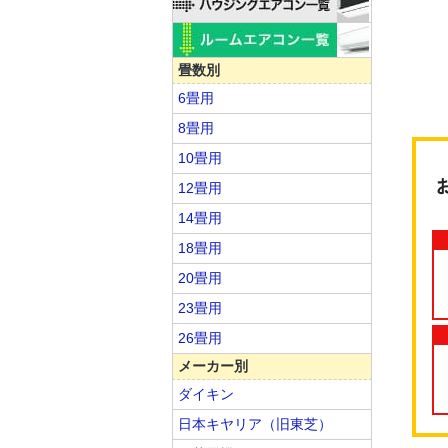
畳数別
6畳用
8畳用
10畳用
12畳用
14畳用
18畳用
20畳用
23畳用
26畳用
メーカー別
ダイキン
日本キヤリア（旧東芝）