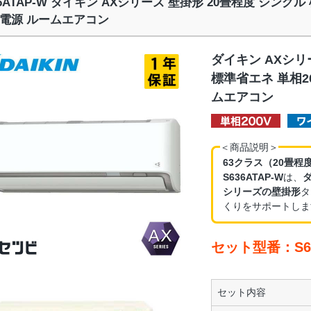
36ATAP-W ダイキン AXシリーズ 壁掛形 20畳程度 シング
電源 ルームエアコン
ダイキン AXシリ
標準省エネ 単相2
ムエアコン
＜商品説明＞
63クラス（20畳程
S636ATAP-W
は、
シリーズの壁掛形
タ
くりをサポートしま
セット型番：S63
セット内容