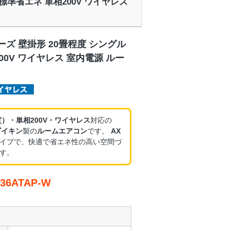
ル 標準省エネ 単相200V ワイヤレス
ーズ 壁掛形 20畳程度 シングル
00V ワイヤレス 室内電源 ルー
度）・単相200V・ワイヤレス
対応の
ダイキン
製の
ルームエアコン
です。
AX
イプで、快適で省エネ性の高い空間づ
す。
6ATAP-W