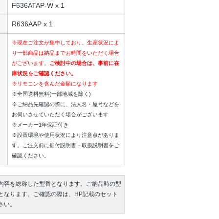
F636ATAP-W x 1
R636AAP x 1
※現在ご注文が集中しており、生産状況によ
り一部商品は納品までお時間をいただく場合
がございます。
ご検討中の場合は、事前に在
庫状況をご確認ください。
※リモコンを含んだ金額になります
※全国送料無料(一部地域を除く)
※ご納品先確認の際に、法人名・屋号などを
お伺いさせていただく場合がございます
※メーカー1年保証付き
※設置環境や使用状況により注意点がありま
す。ご注文前に据付説明書・取扱説明書をご
確認ください。
内容を総称した型番となります。ご納品時の型
となります。ご確認の際は、HP記載のセット
さい。