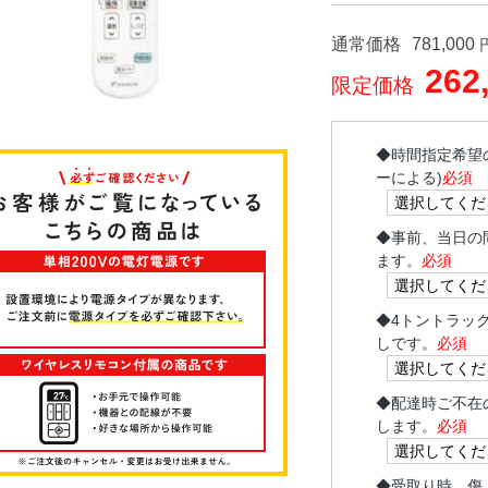
通常価格
781,000
262
限定価格
◆
時間指定希望
ーによる)
必須
◆
事前、当日の
ます。
必須
◆
4トントラッ
しです。
必須
◆
配達時ご不在
します。
必須
◆
受取り時、傷