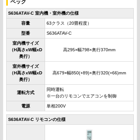
ペック
S636ATAV-C 室内機・室外機の仕様
容量
63クラス（20畳程度）
型番
S636ATAV-C
室内機サイズ
（H高さxW幅xD
高295×幅798×奥行370mm
奥行）
室外機サイズ
（H高さxW幅xD
高679×幅850(+89)×奥行320(+66)mm
奥行）
同時運転
運転方式
※一台のリモコンでエアコンを制御
電源
単相200V
S636ATAV-C リモコンの仕様