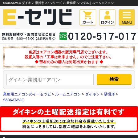
S636ATAV-C ダイキン 壁掛形 AXシリーズ 20畳程度 シングル｜ルームエアコン
当店はエアコン機器の販売専門店でございます。
設置入替の「工事は出来ません」のでご注意下さい。
◆ 部材のみの購入は対応出来かねます ◆
業務用エアコンのイーセツビ
>
ルームエアコン
>
ダイキン
>
壁掛形
>
S636ATAV-C