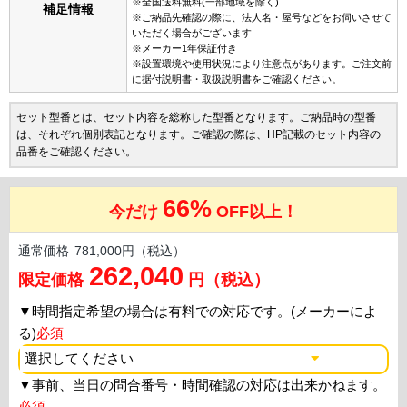
※全国送料無料(一部地域を除く)
補足情報
※ご納品先確認の際に、法人名・屋号などをお伺いさせて
いただく場合がございます
※メーカー1年保証付き
※設置環境や使用状況により注意点があります。ご注文前
に据付説明書・取扱説明書をご確認ください。
セット型番とは、セット内容を総称した型番となります。ご納品時の型番
は、それぞれ個別表記となります。ご確認の際は、HP記載のセット内容の
品番をご確認ください。
66%
今だけ
OFF以上！
通常価格
781,000円（税込）
262,040
限定価格
円（税込）
▼
時間指定希望の場合は有料での対応です。(メーカーによ
る)
必須
▼
事前、当日の問合番号・時間確認の対応は出来かねます。
必須