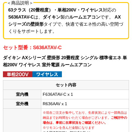
＜商品説明＞
63クラス（20畳程度）・単相200V・ワイヤレス
対応の
S636ATAV-C
は、
ダイキン
製の
ルームエアコン
です。
AX
シリーズの壁掛形
タイプで、快適で省エネ性の高い空間づ
くりをサポートします。
セット型番：S636ATAV-C
ダイキン AXシリーズ 壁掛形 20畳程度 シングル 標準省エネ 単
相200V ワイヤレス 室外電源 ルームエアコン
セット内容
室内機
F636ATAV-C x 1
室外機
R636AAV x 1
※現在ご注文が集中しており、生産状況により一部商品は
納品までお時間をいただく場合がございます。
ご検討中の
場合は、事前に在庫状況をご確認ください。
※リモコンを含んだ金額になります