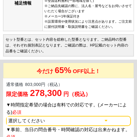
※全国送料無料(一部地域を除く)
補足情報
※ご納品先確認の際に、法人名・屋号などをお伺いさせて
いただく場合がございます
※メーカー1年保証付き
※設置環境や使用状況により注意点があります。ご注文前
に据付説明書・取扱説明書をご確認ください。
セット型番とは、セット内容を総称した型番となります。ご納品時の型番
は、それぞれ個別表記となります。ご確認の際は、HP記載のセット内容の
品番をご確認ください。
65%
今だけ
OFF以上！
通常価格
803,000円（税込）
278,300
限定価格
円（税込）
▼
時間指定希望の場合は有料での対応です。(メーカーによ
る)
必須
▼
事前、当日の問合番号・時間確認の対応は出来かねます。
必須