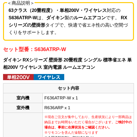
＜商品説明＞
63クラス（20畳程度）・単相200V・ワイヤレス
対応の
S636ATRP-W
は、
ダイキン
製の
ルームエアコン
です。
RX
シリーズの壁掛形
タイプで、快適で省エネ性の高い空間づ
くりをサポートします。
セット型番：S636ATRP-W
ダイキン RXシリーズ 壁掛形 20畳程度 シングル 標準省エネ 単
相200V ワイヤレス 室内電源 ルームエアコン
セット内容
室内機
F636ATRP-W x 1
室外機
R636ARP x 1
※現在ご注文が集中しており、生産状況により一部商品は
納品までお時間をいただく場合がございます。
ご検討中の
場合は、事前に在庫状況をご確認ください。
※リモコンを含んだ金額になります