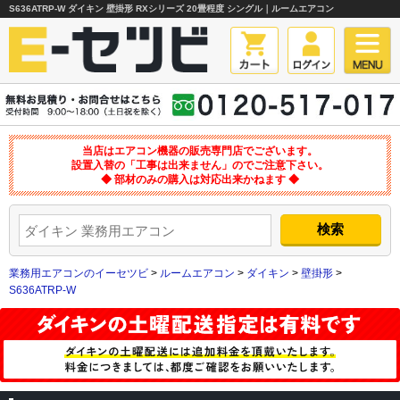
S636ATRP-W ダイキン 壁掛形 RXシリーズ 20畳程度 シングル｜ルームエアコン
当店はエアコン機器の販売専門店でございます。
設置入替の「工事は出来ません」のでご注意下さい。
◆ 部材のみの購入は対応出来かねます ◆
業務用エアコンのイーセツビ
>
ルームエアコン
>
ダイキン
>
壁掛形
>
S636ATRP-W