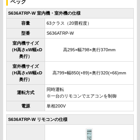
ペック
S636ATRP-W 室内機・室外機の仕様
容量
63クラス（20畳程度）
型番
S636ATRP-W
室内機サイズ
（H高さxW幅xD
高295×幅798×奥行370mm
奥行）
室外機サイズ
（H高さxW幅xD
高799×幅850(+89)×奥行320(+66)mm
奥行）
同時運転
運転方式
※一台のリモコンでエアコンを制御
電源
単相200V
S636ATRP-W リモコンの仕様