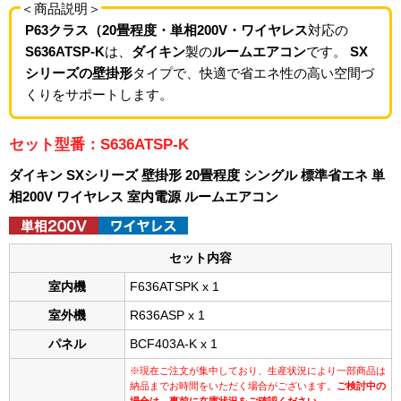
＜商品説明＞
P63クラス（20畳程度・単相200V・ワイヤレス
対応の
S636ATSP-K
は、
ダイキン
製の
ルームエアコン
です。
SX
シリーズの壁掛形
タイプで、快適で省エネ性の高い空間づ
くりをサポートします。
セット型番：S636ATSP-K
ダイキン SXシリーズ 壁掛形 20畳程度 シングル 標準省エネ 単
相200V ワイヤレス 室内電源 ルームエアコン
セット内容
室内機
F636ATSPK x 1
室外機
R636ASP x 1
パネル
BCF403A-K x 1
※現在ご注文が集中しており、生産状況により一部商品は
納品までお時間をいただく場合がございます。
ご検討中の
場合は、事前に在庫状況をご確認ください。