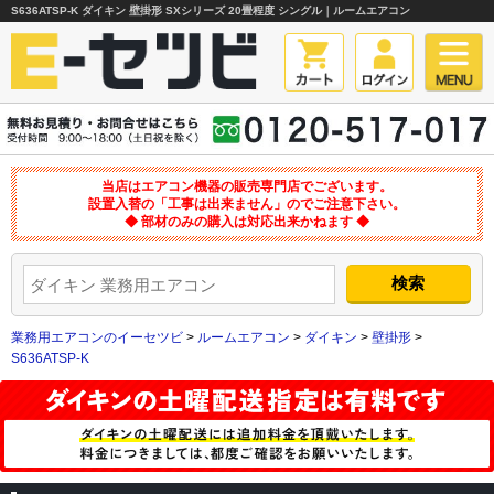
S636ATSP-K ダイキン 壁掛形 SXシリーズ 20畳程度 シングル｜ルームエアコン
当店はエアコン機器の販売専門店でございます。
設置入替の「工事は出来ません」のでご注意下さい。
◆ 部材のみの購入は対応出来かねます ◆
業務用エアコンのイーセツビ
>
ルームエアコン
>
ダイキン
>
壁掛形
>
S636ATSP-K