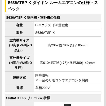
S636ATSP-K ダイキン ルームエアコンの仕様・ス
ペック
S636ATSP-K 室内機・室外機の仕様
容量
P63クラス（20畳程度
型番
S636ATSP-K
室内機サイズ
（H高さxW幅xD
高295×幅798×奥行185mm
奥行）
室外機サイズ
（H高さxW幅xD
高610×幅795(+78)×奥行300(+42)mm
奥行）
同時運転
運転方式
※一台のリモコンでエアコンを制御
電源
単相200V
S636ATSP-K リモコンの仕様