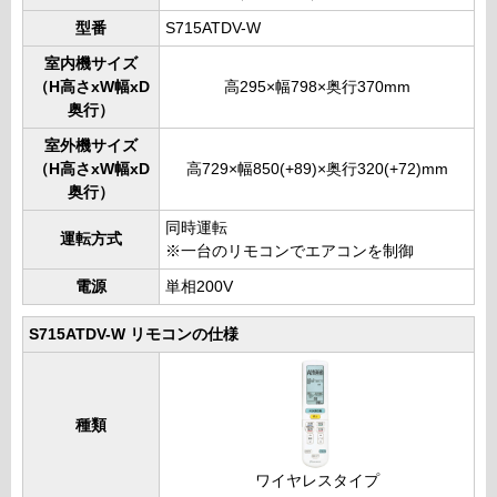
型番
S715ATDV-W
室内機サイズ
（H高さxW幅xD
高295×幅798×奥行370mm
奥行）
室外機サイズ
（H高さxW幅xD
高729×幅850(+89)×奥行320(+72)mm
奥行）
同時運転
運転方式
※一台のリモコンでエアコンを制御
電源
単相200V
S715ATDV-W リモコンの仕様
種類
ワイヤレスタイプ