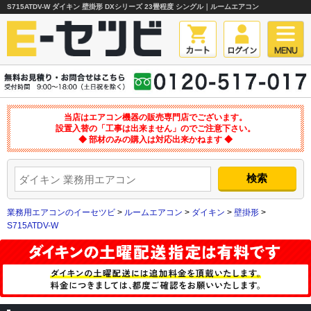
S715ATDV-W ダイキン 壁掛形 DXシリーズ 23畳程度 シングル｜ルームエアコン
当店はエアコン機器の販売専門店でございます。
設置入替の「工事は出来ません」のでご注意下さい。
◆ 部材のみの購入は対応出来かねます ◆
業務用エアコンのイーセツビ
>
ルームエアコン
>
ダイキン
>
壁掛形
>
S715ATDV-W