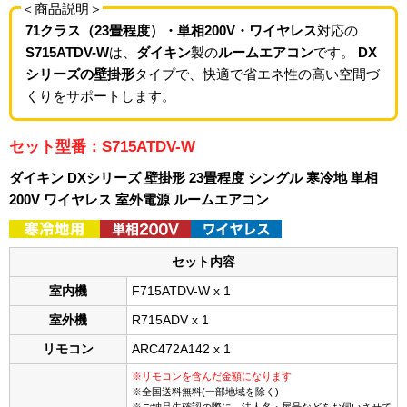
＜商品説明＞
71クラス（23畳程度）・単相200V・ワイヤレス
対応の
S715ATDV-W
は、
ダイキン
製の
ルームエアコン
です。
DX
シリーズの壁掛形
タイプで、快適で省エネ性の高い空間づ
くりをサポートします。
セット型番：S715ATDV-W
ダイキン DXシリーズ 壁掛形 23畳程度 シングル 寒冷地 単相
200V ワイヤレス 室外電源 ルームエアコン
セット内容
室内機
F715ATDV-W x 1
室外機
R715ADV x 1
リモコン
ARC472A142 x 1
※リモコンを含んだ金額になります
※全国送料無料(一部地域を除く)
※ご納品先確認の際に、法人名・屋号などをお伺いさせて