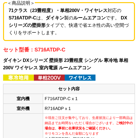
＜商品説明＞
71クラス（23畳程度）・単相200V・ワイヤレス
対応の
S716ATDP-C
は、
ダイキン
製の
ルームエアコン
です。
DX
シリーズの壁掛形
タイプで、快適で省エネ性の高い空間づ
くりをサポートします。
セット型番：S716ATDP-C
ダイキン DXシリーズ 壁掛形 23畳程度 シングル 寒冷地 単相
200V ワイヤレス 室内電源 ルームエアコン
セット内容
室内機
F716ATDP-C x 1
室外機
R716ADP x 1
※現在ご注文が集中しており、生産状況により一部商品は
納品までお時間をいただく場合がございます。
ご検討中の
場合は、事前に在庫状況をご確認ください。
※リモコンを含んだ金額になります