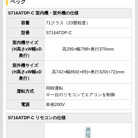
ペック
S716ATDP-C 室内機・室外機の仕様
容量
71クラス（23畳程度）
型番
S716ATDP-C
室内機サイズ
（H高さxW幅xD
高295×幅798×奥行370mm
奥行）
室外機サイズ
（H高さxW幅xD
高742×幅850(+89)×奥行320(+72)mm
奥行）
同時運転
運転方式
※一台のリモコンでエアコンを制御
電源
単相200V
S716ATDP-C リモコンの仕様