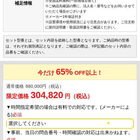
※全国送料無料(一部地域を除く)
補足情報
※ご納品先確認の際に、法人名・屋号などをお伺いさせて
いただく場合がございます
※メーカー1年保証付き
※設置環境や使用状況により注意点があります。ご注文前
に据付説明書・取扱説明書をご確認ください。
セット型番とは、セット内容を総称した型番となります。ご納品時の型番
は、それぞれ個別表記となります。ご確認の際は、HP記載のセット内容の
品番をご確認ください。
65%
今だけ
OFF以上！
通常価格
880,000円（税込）
304,820
限定価格
円（税込）
▼
時間指定希望の場合は有料での対応です。(メーカーによ
る)
必須
▼
事前、当日の問合番号・時間確認の対応は出来かねます。
必須