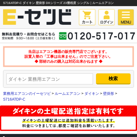
S716ATDP-C ダイキン 壁掛形 DXシリーズ 23畳程度 シングル｜ルームエアコン
当店はエアコン機器の販売専門店でございます。
設置入替の「工事は出来ません」のでご注意下さい。
◆ 部材のみの購入は対応出来かねます ◆
業務用エアコンのイーセツビ
>
ルームエアコン
>
ダイキン
>
壁掛形
>
S716ATDP-C