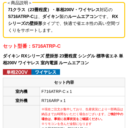
＜商品説明＞
71クラス（23畳程度）・単相200V・ワイヤレス
対応の
S716ATRP-C
は、
ダイキン
製の
ルームエアコン
です。
RX
シリーズの壁掛形
タイプで、快適で省エネ性の高い空間づ
くりをサポートします。
セット型番：S716ATRP-C
ダイキン RXシリーズ 壁掛形 23畳程度 シングル 標準省エネ 単
相200V ワイヤレス 室内電源 ルームエアコン
セット内容
室内機
F716ATRP-C x 1
室外機
R716ARP x 1
※現在ご注文が集中しており、生産状況により一部商品は
納品までお時間をいただく場合がございます。
ご検討中の
場合は、事前に在庫状況をご確認ください。
※リモコンを含んだ金額になります