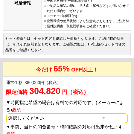
※全国送料無料(一部地域を除く)
補足情報
※ご納品先確認の際に、法人名・屋号などをお伺いさせて
いただく場合がございます
※メーカー1年保証付き
※設置環境や使用状況により注意点があります。ご注文前
に据付説明書・取扱説明書をご確認ください。
セット型番とは、セット内容を総称した型番となります。ご納品時の型番
は、それぞれ個別表記となります。ご確認の際は、HP記載のセット内容の
品番をご確認ください。
65%
今だけ
OFF以上！
通常価格
880,000円（税込）
304,820
限定価格
円（税込）
▼
時間指定希望の場合は有料での対応です。(メーカーによ
る)
必須
▼
事前、当日の問合番号・時間確認の対応は出来かねます。
必須