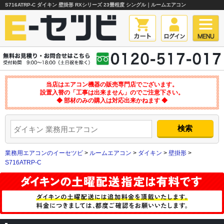
S716ATRP-C ダイキン 壁掛形 RXシリーズ 23畳程度 シングル｜ルームエアコン
当店はエアコン機器の販売専門店でございます。
設置入替の「工事は出来ません」のでご注意下さい。
◆ 部材のみの購入は対応出来かねます ◆
業務用エアコンのイーセツビ
>
ルームエアコン
>
ダイキン
>
壁掛形
>
S716ATRP-C