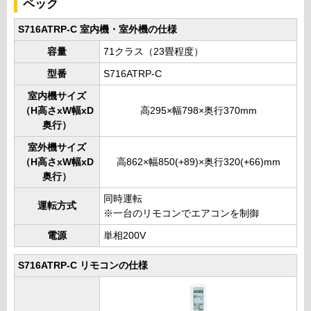
ペック
S716ATRP-C 室内機・室外機の仕様
容量
71クラス（23畳程度）
型番
S716ATRP-C
室内機サイズ
（H高さxW幅xD
高295×幅798×奥行370mm
奥行）
室外機サイズ
（H高さxW幅xD
高862×幅850(+89)×奥行320(+66)mm
奥行）
同時運転
運転方式
※一台のリモコンでエアコンを制御
電源
単相200V
S716ATRP-C リモコンの仕様