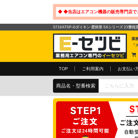
◆ ◆当店はエアコン機器の販売専門店で
S716ATSP-Gダイキン 壁掛形 SXシリーズ 23畳
業
「
TOP
ご利用案内
お支払い
商品名・型番検索