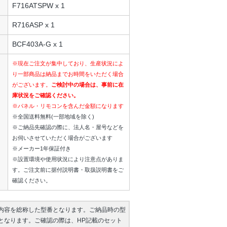
F716ATSPW x 1
R716ASP x 1
BCF403A-G x 1
※現在ご注文が集中しており、生産状況によ
り一部商品は納品までお時間をいただく場合
がございます。
ご検討中の場合は、事前に在
庫状況をご確認ください。
※パネル・リモコンを含んだ金額になります
※全国送料無料(一部地域を除く)
※ご納品先確認の際に、法人名・屋号などを
お伺いさせていただく場合がございます
※メーカー1年保証付き
※設置環境や使用状況により注意点がありま
す。ご注文前に据付説明書・取扱説明書をご
確認ください。
内容を総称した型番となります。ご納品時の型
となります。ご確認の際は、HP記載のセット