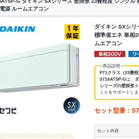
16ATSP-G ダイキン SXシリーズ 壁掛形 23畳程度 シングル
電源 ルームエアコン
ダイキン SXシリ
標準省エネ 単相2
ムエアコン
＜商品説明＞
P71クラス（23畳
S716ATSP-G
は、
ダ
シリーズの壁掛形
タ
くりをサポートしま
セット型番：S71
セット内容