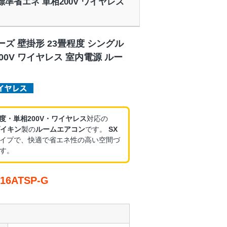
 標準省エネ 単相200V ワイヤレス
ーズ 壁掛形 23畳程度 シングル
00V ワイヤレス 室内電源 ルー
程度・単相200V・ワイヤレス
対応の
イキン
製の
ルームエアコン
です。
SX
イプで、快適で省エネ性の高い空間づ
す。
6ATSP-G