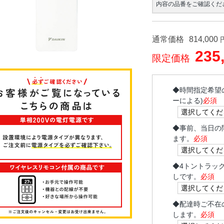
内容の品番をご確認くだ
通常価格
814,000
235
限定価格
◆
時間指定希望
ーによる)
必須
◆
事前、当日の
ます。
必須
◆
4トントラッ
しです。
必須
◆
配達時ご不在
します。
必須