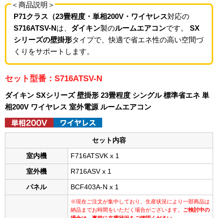
＜商品説明＞
P71クラス（23畳程度・単相200V・ワイヤレス
対応の
S716ATSV-N
は、
ダイキン
製の
ルームエアコン
です。
SX
シリーズの壁掛形
タイプで、快適で省エネ性の高い空間づ
くりをサポートします。
セット型番：S716ATSV-N
ダイキン SXシリーズ 壁掛形 23畳程度 シングル 標準省エネ 単
相200V ワイヤレス 室外電源 ルームエアコン
セット内容
室内機
F716ATSVK x 1
室外機
R716ASV x 1
パネル
BCF403A-N x 1
※現在ご注文が集中しており、生産状況により一部商品は
納品までお時間をいただく場合がございます。
ご検討中の
場合は、事前に在庫状況をご確認ください。