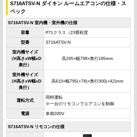
S716ATSV-N ダイキン ルームエアコンの仕様・ス
ペック
S716ATSV-N 室内機・室外機の仕様
容量
P71クラス（23畳程度
型番
S716ATSV-N
室内機サイズ
（H高さxW幅xD
高295×幅798×奥行185mm
奥行）
室外機サイズ
（H高さxW幅xD
高610×幅795(+78)×奥行300(+42)mm
奥行）
同時運転
運転方式
※一台のリモコンでエアコンを制御
電源
単相200V
S716ATSV-N リモコンの仕様