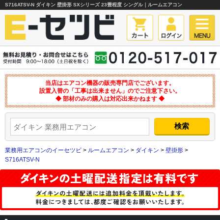
S716ATSV-N ダイキン 壁掛形 SXシリーズ 23畳程度 シングル｜ルームエアコン
当店はエアコン機器の販売専門店でございます。
設置入替の「工事は出来ません」のでご注意下さい。
◆ 部材のみの購入は対応出来かねます ◆
業務用エアコンのイーセツビ
>
ルームエアコン
>
ダイキン
>
壁掛形
>
S716ATSV-N