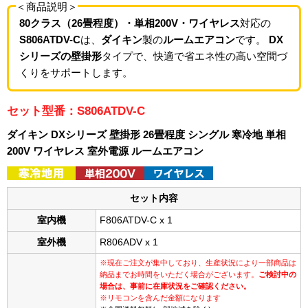
＜商品説明＞
80クラス（26畳程度）・単相200V・ワイヤレス
対応の
S806ATDV-C
は、
ダイキン
製の
ルームエアコン
です。
DX
シリーズの壁掛形
タイプで、快適で省エネ性の高い空間づ
くりをサポートします。
セット型番：S806ATDV-C
ダイキン DXシリーズ 壁掛形 26畳程度 シングル 寒冷地 単相
200V ワイヤレス 室外電源 ルームエアコン
セット内容
室内機
F806ATDV-C x 1
室外機
R806ADV x 1
※現在ご注文が集中しており、生産状況により一部商品は
納品までお時間をいただく場合がございます。
ご検討中の
場合は、事前に在庫状況をご確認ください。
※リモコンを含んだ金額になります