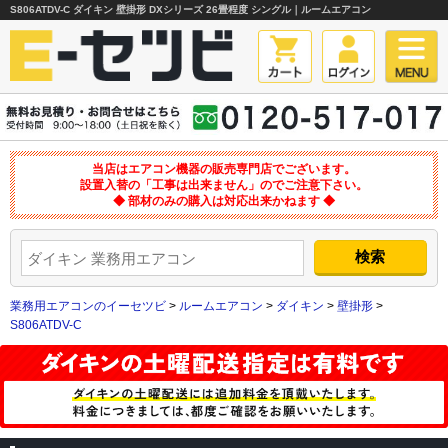
S806ATDV-C ダイキン 壁掛形 DXシリーズ 26畳程度 シングル｜ルームエアコン
当店はエアコン機器の販売専門店でございます。
設置入替の「工事は出来ません」のでご注意下さい。
◆ 部材のみの購入は対応出来かねます ◆
業務用エアコンのイーセツビ
>
ルームエアコン
>
ダイキン
>
壁掛形
>
S806ATDV-C