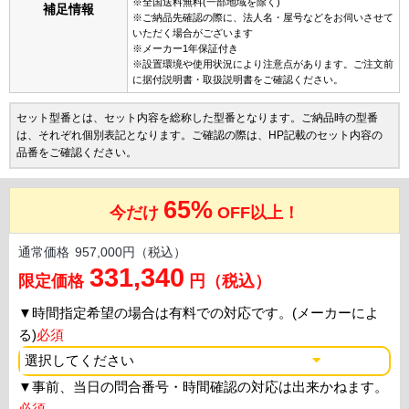
※全国送料無料(一部地域を除く)
補足情報
※ご納品先確認の際に、法人名・屋号などをお伺いさせて
いただく場合がございます
※メーカー1年保証付き
※設置環境や使用状況により注意点があります。ご注文前
に据付説明書・取扱説明書をご確認ください。
セット型番とは、セット内容を総称した型番となります。ご納品時の型番
は、それぞれ個別表記となります。ご確認の際は、HP記載のセット内容の
品番をご確認ください。
65%
今だけ
OFF以上！
通常価格
957,000円（税込）
331,340
限定価格
円（税込）
▼
時間指定希望の場合は有料での対応です。(メーカーによ
る)
必須
▼
事前、当日の問合番号・時間確認の対応は出来かねます。
必須