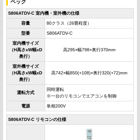
ペック
S806ATDV-C 室内機・室外機の仕様
容量
80クラス（26畳程度）
型番
S806ATDV-C
室内機サイズ
（H高さxW幅xD
高295×幅798×奥行370mm
奥行）
室外機サイズ
（H高さxW幅xD
高742×幅850(+108)×奥行320(+72)mm
奥行）
同時運転
運転方式
※一台のリモコンでエアコンを制御
電源
単相200V
S806ATDV-C リモコンの仕様