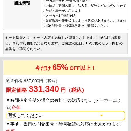
※全国送料無料(一部地域を除く)
補足情報
※ご納品先確認の際に、法人名・屋号などをお伺いさせて
いただく場合がございます
※メーカー1年保証付き
※設置環境や使用状況により注意点があります。ご注文前
に据付説明書・取扱説明書をご確認ください。
セット型番とは、セット内容を総称した型番となります。ご納品時の型番
は、それぞれ個別表記となります。ご確認の際は、HP記載のセット内容の
品番をご確認ください。
65%
今だけ
OFF以上！
通常価格
957,000円（税込）
331,340
限定価格
円（税込）
▼
時間指定希望の場合は有料での対応です。(メーカーによ
る)
必須
▼
事前、当日の問合番号・時間確認の対応は出来かねます。
必須