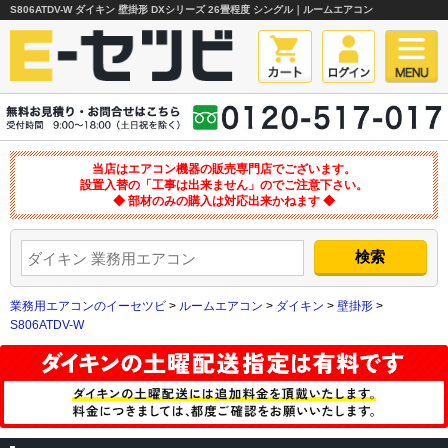
S806ATDV-W ダイキン 壁掛形 DXシリーズ 26畳程度 シングル｜ルームエアコン
当店はエアコン機器の販売専門店でございます。
設置入替の「工事は出来ません」のでご注意下さい。
◆ 部材のみの購入は対応出来かねます ◆
業務用エアコンのイーセツビ
>
ルームエアコン
>
ダイキン
>
壁掛形
>
S806ATDV-W