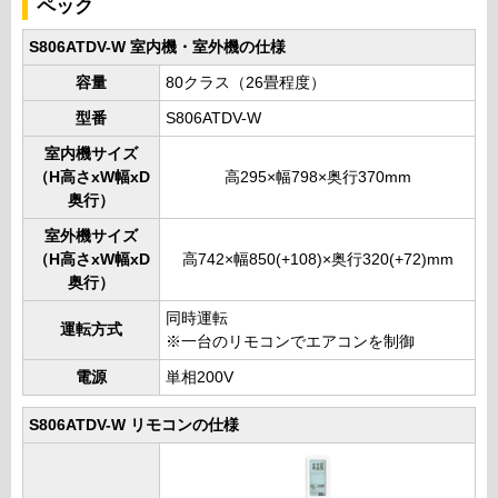
ペック
S806ATDV-W 室内機・室外機の仕様
容量
80クラス（26畳程度）
型番
S806ATDV-W
室内機サイズ
（H高さxW幅xD
高295×幅798×奥行370mm
奥行）
室外機サイズ
（H高さxW幅xD
高742×幅850(+108)×奥行320(+72)mm
奥行）
同時運転
運転方式
※一台のリモコンでエアコンを制御
電源
単相200V
S806ATDV-W リモコンの仕様