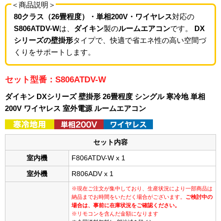
＜商品説明＞
80クラス（26畳程度）・単相200V・ワイヤレス
対応の
S806ATDV-W
は、
ダイキン
製の
ルームエアコン
です。
DX
シリーズの壁掛形
タイプで、快適で省エネ性の高い空間づ
くりをサポートします。
セット型番：S806ATDV-W
ダイキン DXシリーズ 壁掛形 26畳程度 シングル 寒冷地 単相
200V ワイヤレス 室外電源 ルームエアコン
セット内容
室内機
F806ATDV-W x 1
室外機
R806ADV x 1
※現在ご注文が集中しており、生産状況により一部商品は
納品までお時間をいただく場合がございます。
ご検討中の
場合は、事前に在庫状況をご確認ください。
※リモコンを含んだ金額になります