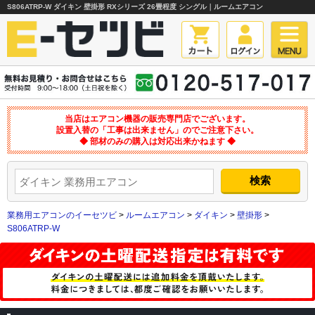
S806ATRP-W ダイキン 壁掛形 RXシリーズ 26畳程度 シングル｜ルームエアコン
当店はエアコン機器の販売専門店でございます。
設置入替の「工事は出来ません」のでご注意下さい。
◆ 部材のみの購入は対応出来かねます ◆
業務用エアコンのイーセツビ
>
ルームエアコン
>
ダイキン
>
壁掛形
>
S806ATRP-W