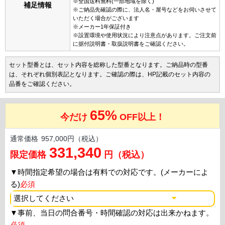
※全国送料無料(一部地域を除く)
補足情報
※ご納品先確認の際に、法人名・屋号などをお伺いさせて
いただく場合がございます
※メーカー1年保証付き
※設置環境や使用状況により注意点があります。ご注文前
に据付説明書・取扱説明書をご確認ください。
セット型番とは、セット内容を総称した型番となります。ご納品時の型番
は、それぞれ個別表記となります。ご確認の際は、HP記載のセット内容の
品番をご確認ください。
65%
今だけ
OFF以上！
通常価格
957,000円（税込）
331,340
限定価格
円（税込）
▼
時間指定希望の場合は有料での対応です。(メーカーによ
る)
必須
▼
事前、当日の問合番号・時間確認の対応は出来かねます。
必須