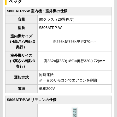
ペック
S806ATRP-W 室内機・室外機の仕様
容量
80クラス（26畳程度）
型番
S806ATRP-W
室内機サイズ
（H高さxW幅xD
高295×幅798×奥行370mm
奥行）
室外機サイズ
（H高さxW幅xD
高862×幅850(+89)×奥行320(+72)mm
奥行）
同時運転
運転方式
※一台のリモコンでエアコンを制御
電源
単相200V
S806ATRP-W リモコンの仕様