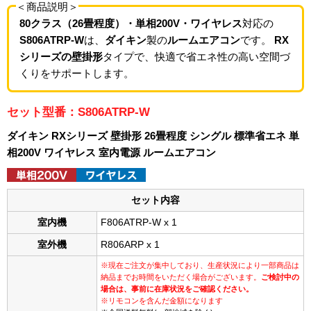
＜商品説明＞
80クラス（26畳程度）・単相200V・ワイヤレス
対応の
S806ATRP-W
は、
ダイキン
製の
ルームエアコン
です。
RX
シリーズの壁掛形
タイプで、快適で省エネ性の高い空間づ
くりをサポートします。
セット型番：S806ATRP-W
ダイキン RXシリーズ 壁掛形 26畳程度 シングル 標準省エネ 単
相200V ワイヤレス 室内電源 ルームエアコン
セット内容
室内機
F806ATRP-W x 1
室外機
R806ARP x 1
※現在ご注文が集中しており、生産状況により一部商品は
納品までお時間をいただく場合がございます。
ご検討中の
場合は、事前に在庫状況をご確認ください。
※リモコンを含んだ金額になります