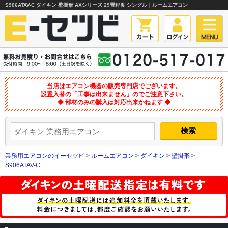
S906ATAV-C ダイキン 壁掛形 AXシリーズ 29畳程度 シングル｜ルームエアコン
当店はエアコン機器の販売専門店でございます。
設置入替の「工事は出来ません」のでご注意下さい。
◆ 部材のみの購入は対応出来かねます ◆
業務用エアコンのイーセツビ
>
ルームエアコン
>
ダイキン
>
壁掛形
>
S906ATAV-C