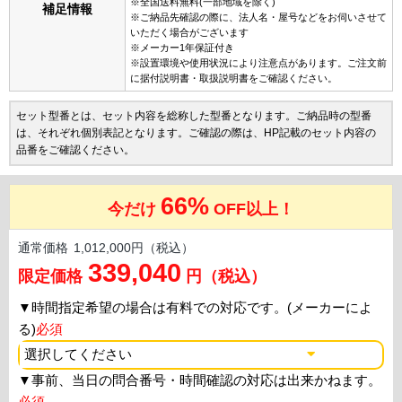
※全国送料無料(一部地域を除く)
補足情報
※ご納品先確認の際に、法人名・屋号などをお伺いさせて
いただく場合がございます
※メーカー1年保証付き
※設置環境や使用状況により注意点があります。ご注文前
に据付説明書・取扱説明書をご確認ください。
セット型番とは、セット内容を総称した型番となります。ご納品時の型番
は、それぞれ個別表記となります。ご確認の際は、HP記載のセット内容の
品番をご確認ください。
66%
今だけ
OFF以上！
通常価格
1,012,000円（税込）
339,040
限定価格
円（税込）
▼
時間指定希望の場合は有料での対応です。(メーカーによ
る)
必須
▼
事前、当日の問合番号・時間確認の対応は出来かねます。
必須