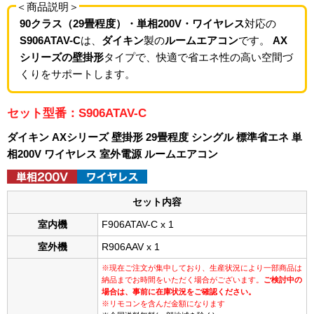
＜商品説明＞
90クラス（29畳程度）・単相200V・ワイヤレス
対応の
S906ATAV-C
は、
ダイキン
製の
ルームエアコン
です。
AX
シリーズの壁掛形
タイプで、快適で省エネ性の高い空間づ
くりをサポートします。
セット型番：S906ATAV-C
ダイキン AXシリーズ 壁掛形 29畳程度 シングル 標準省エネ 単
相200V ワイヤレス 室外電源 ルームエアコン
セット内容
室内機
F906ATAV-C x 1
室外機
R906AAV x 1
※現在ご注文が集中しており、生産状況により一部商品は
納品までお時間をいただく場合がございます。
ご検討中の
場合は、事前に在庫状況をご確認ください。
※リモコンを含んだ金額になります