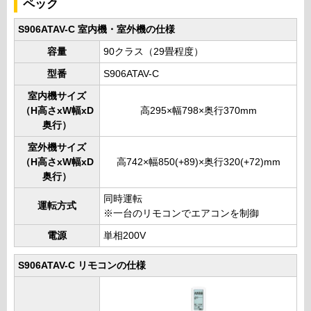
ペック
S906ATAV-C 室内機・室外機の仕様
容量
90クラス（29畳程度）
型番
S906ATAV-C
室内機サイズ
（H高さxW幅xD
高295×幅798×奥行370mm
奥行）
室外機サイズ
（H高さxW幅xD
高742×幅850(+89)×奥行320(+72)mm
奥行）
同時運転
運転方式
※一台のリモコンでエアコンを制御
電源
単相200V
S906ATAV-C リモコンの仕様