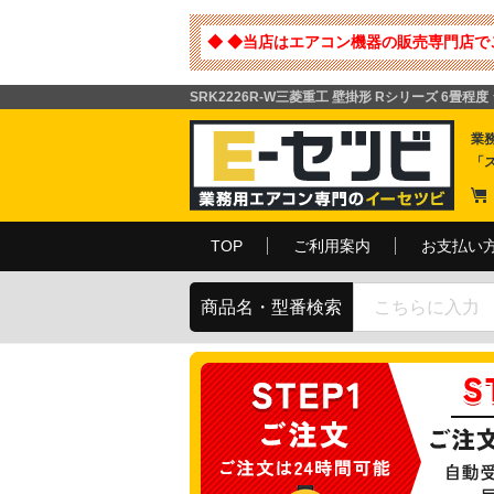
◆ ◆当店はエアコン機器の販売専門店で
SRK2226R-W三菱重工 壁掛形 Rシリーズ 6畳程
業
「
TOP
ご利用案内
お支払い
商品名・型番検索