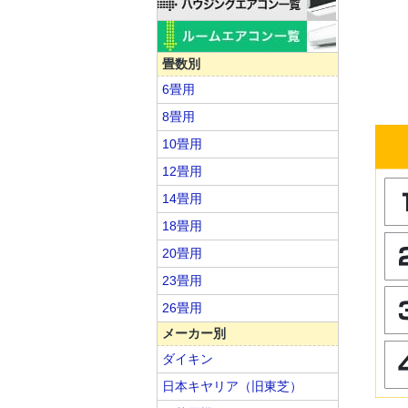
畳数別
6畳用
8畳用
10畳用
12畳用
14畳用
18畳用
20畳用
23畳用
26畳用
メーカー別
ダイキン
日本キヤリア（旧東芝）