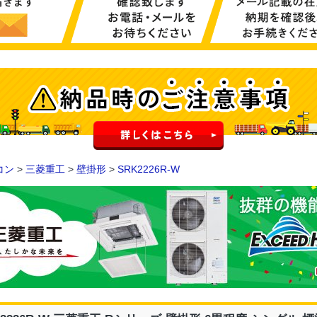
コン
>
三菱重工
>
壁掛形
>
SRK2226R-W