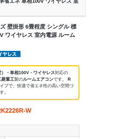
標準省エネ 単相100V ワイヤレス 室
ズ 壁掛形 6畳程度 シングル 標
0V ワイヤレス 室内電源 ルーム
度）・単相100V・ワイヤレス
対応の
三菱重工
製の
ルームエアコン
です。
R
イプで、快適で省エネ性の高い空間づ
す。
2226R-W