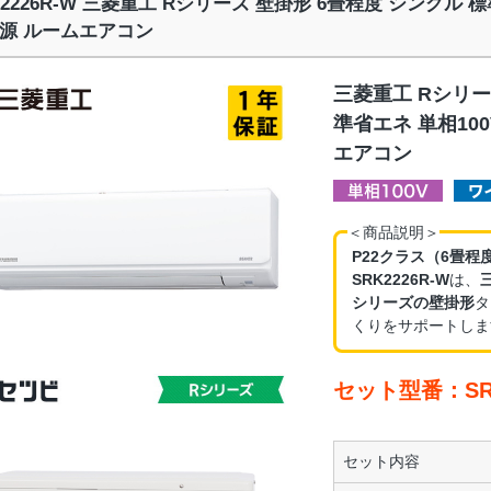
K2226R-W 三菱重工 Rシリーズ 壁掛形 6畳程度 シングル 
源 ルームエアコン
三菱重工 Rシリー
準省エネ 単相10
エアコン
＜商品説明＞
P22クラス（6畳程
SRK2226R-W
は、
シリーズの壁掛形
タ
くりをサポートしま
セット型番：SRK
セット内容