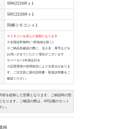
SRK2226R x 1
SRC2226R x 1
同梱リモコン x 1
※リモコンを含んだ金額になります
※全国送料無料(一部地域を除く)
※ご納品先確認の際に、法人名・屋号などを
お伺いさせていただく場合がございます
※メーカー1年保証付き
※設置環境や使用状況により注意点がありま
す。ご注文前に据付説明書・取扱説明書をご
確認ください。
内容を総称した型番となります。ご納品時の型
となります。ご確認の際は、HP記載のセット
さい。
価格