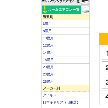
畳数別
6畳用
8畳用
10畳用
12畳用
14畳用
18畳用
20畳用
23畳用
26畳用
メーカー別
ダイキン
日本キヤリア（旧東芝）