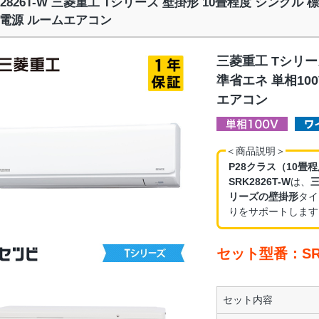
K2826T-W 三菱重工 Tシリーズ 壁掛形 10畳程度 シングル
電源 ルームエアコン
三菱重工 Tシリー
準省エネ 単相10
エアコン
＜商品説明＞
P28クラス（10畳
SRK2826T-W
は、
リーズの壁掛形
タイ
りをサポートします
セット型番：SRK
セット内容