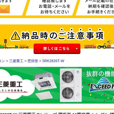
コン
>
三菱重工
>
壁掛形
>
SRK2826T-W