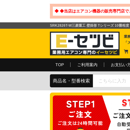
◆ ◆当店はエアコン機器の販売専門店で
SRK2826T-W三菱重工 壁掛形 Tシリーズ 10畳
業
「
TOP
ご利用案内
お支払い
商品名・型番検索