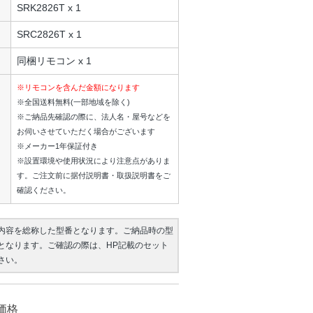
SRK2826T x 1
SRC2826T x 1
同梱リモコン x 1
※リモコンを含んだ金額になります
※全国送料無料(一部地域を除く)
※ご納品先確認の際に、法人名・屋号などを
お伺いさせていただく場合がございます
※メーカー1年保証付き
※設置環境や使用状況により注意点がありま
す。ご注文前に据付説明書・取扱説明書をご
確認ください。
内容を総称した型番となります。ご納品時の型
となります。ご確認の際は、HP記載のセット
さい。
価格