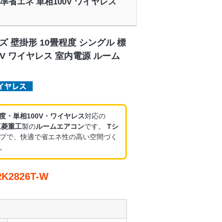
 標準省エネ 単相100V ワイヤレス
ズ 壁掛形 10畳程度 シングル 標
0V ワイヤレス 室内電源 ルーム
程度・単相100V・ワイヤレス
対応の
三菱重工
製の
ルームエアコン
です。
Tシ
プで、快適で省エネ性の高い空間づく
。
2826T-W