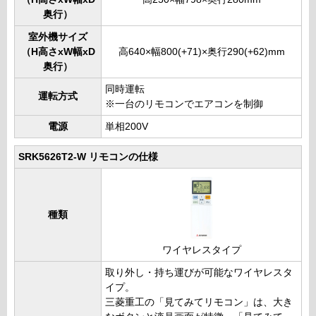
奥行）
室外機サイズ
（H高さxW幅xD
高640×幅800(+71)×奥行290(+62)mm
奥行）
同時運転
運転方式
※一台のリモコンでエアコンを制御
電源
単相200V
SRK5626T2-W リモコンの仕様
種類
ワイヤレスタイプ
取り外し・持ち運びが可能なワイヤレスタ
イプ。
三菱重工の「見てみてリモコン」は、大き