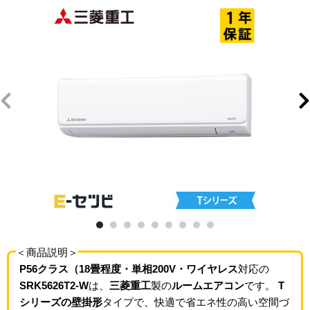
＜商品説明＞
P56クラス（18畳程度・単相200V・ワイヤレス
対応の
SRK5626T2-W
は、
三菱重工
製の
ルームエアコン
です。
T
シリーズの壁掛形
タイプで、快適で省エネ性の高い空間づ