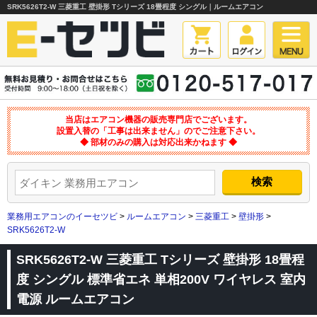
SRK5626T2-W 三菱重工 壁掛形 Tシリーズ 18畳程度 シングル｜ルームエアコン
当店はエアコン機器の販売専門店でございます。
設置入替の「工事は出来ません」のでご注意下さい。
◆ 部材のみの購入は対応出来かねます ◆
業務用エアコンのイーセツビ
>
ルームエアコン
>
三菱重工
>
壁掛形
>
SRK5626T2-W
SRK5626T2-W 三菱重工 Tシリーズ 壁掛形 18畳程
度 シングル 標準省エネ 単相200V ワイヤレス 室内
電源 ルームエアコン