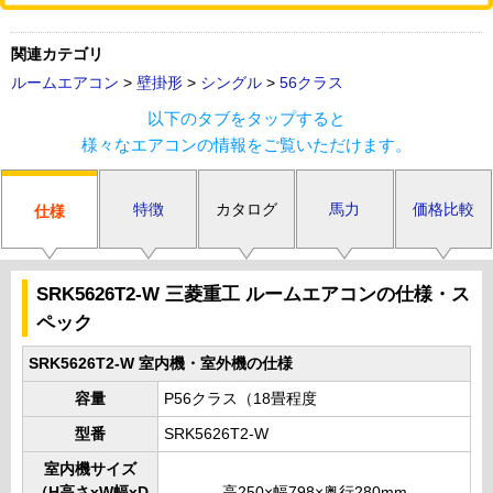
関連カテゴリ
ルームエアコン
>
壁掛形
>
シングル
>
56クラス
以下のタブをタップすると
様々なエアコンの情報をご覧いただけます。
特徴
カタログ
馬力
価格比較
仕様
SRK5626T2-W 三菱重工 ルームエアコンの仕様・ス
ペック
SRK5626T2-W 室内機・室外機の仕様
容量
P56クラス（18畳程度
型番
SRK5626T2-W
室内機サイズ
（H高さxW幅xD
高250×幅798×奥行280mm