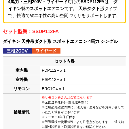
4馬力・三相200V・ワイヤード
対応の
SSDP112FA
は、
ダ
イキン
製の
スポットエアコン
です。
天吊ダクト形
タイプ
で、快適で省エネ性の高い空間づくりをサポートします。
セット型番：SSDP112FA
ダイキン 天井吊ダクト形 スポットエアコン 4馬力 シングル
セット内容
室内機
FDP112F x 1
室外機
RSP112F x 1
リモコン
BRC1G4 x 1
※リモコンを含んだ金額になります
※全国送料無料(一部地域を除く)
※ご納品先確認の際に、法人名・屋号などをお伺いさせて
補足情報
いただく場合がございます
※メーカー1年保証付き
※設置環境や使用状況により注意点があります。ご注文前
に据付説明書・取扱説明書をご確認ください。