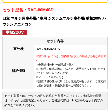
セット型番：RAC-80M4SD
日立 マルチ用室外機 4室用 システムマルチ室外機 単相200V ハ
ウジングエアコン
セット内容
室外機
RAC-80M4SD x 1
※室外機1台につき、室内機2台以上の接続が必要な商品で
す
※全国送料無料(一部地域を除く)
※ご納品先確認の際に、法人名・屋号などをお伺いさせて
補足情報
いただく場合がございます
※メーカー1年保証付き
※設置環境や使用状況により注意点があります。ご注文前
に据付説明書・取扱説明書をご確認ください。
セット型番とは、セット内容を総称した型番となります。ご納品時の型番
は、それぞれ個別表記となります。ご確認の際は、HP記載のセット内容の
品番をご確認ください。