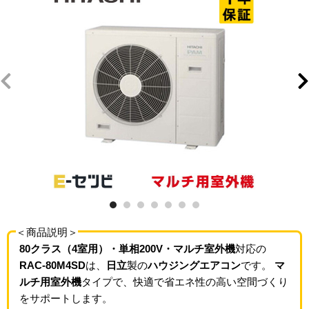
＜商品説明＞
80クラス（4室用）・単相200V・マルチ室外機
対応の
RAC-80M4SD
は、
日立
製の
ハウジングエアコン
です。
マ
ルチ用室外機
タイプで、快適で省エネ性の高い空間づくり
をサポートします。