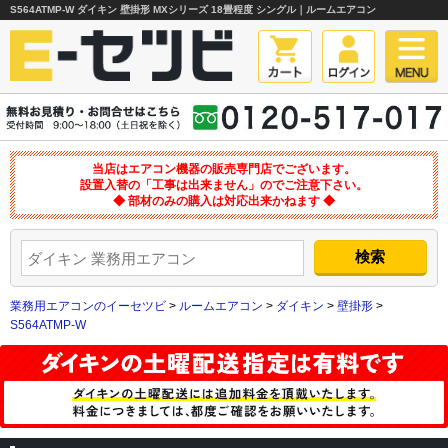
S564ATMP-W ダイキン 壁掛形 MXシリーズ 18畳程度 シングル｜ルームエアコン
当店はエアコン機器の販売専門店でございます。
設置入替の「工事は出来ません」のでご注意下さい。
◆ 部材のみの購入は対応出来かねます ◆
業務用エアコンのイーセツビ
>
ルームエアコン
>
ダイキン
>
壁掛形
>
S564ATMP-W