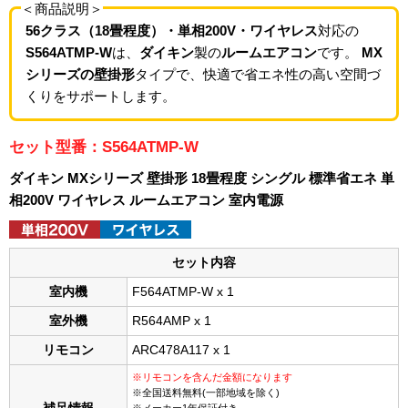
＜商品説明＞
56クラス（18畳程度）・単相200V・ワイヤレス
対応の
S564ATMP-W
は、
ダイキン
製の
ルームエアコン
です。
MX
シリーズの壁掛形
タイプで、快適で省エネ性の高い空間づ
くりをサポートします。
セット型番：S564ATMP-W
ダイキン MXシリーズ 壁掛形 18畳程度 シングル 標準省エネ 単
相200V ワイヤレス ルームエアコン 室内電源
セット内容
室内機
F564ATMP-W x 1
室外機
R564AMP x 1
リモコン
ARC478A117 x 1
※リモコンを含んだ金額になります
※全国送料無料(一部地域を除く)
※メーカー1年保証付き