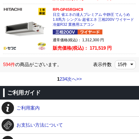
RPI-GP45RGHC9
日立 省エネの達人プレミアム 中静圧 てんうめ
1.8馬力 シングル 超省エネ 三相200V ワイヤード
冷媒R32 業務用エアコン
通常価格(税込)：
1,312,300
円
販売価格(税込)：
171,519
円
594件
の商品がございます。
表示件数
1
2
3
4
次へ>>
ご利用ガイド
ご利用案内
お支払い方法について