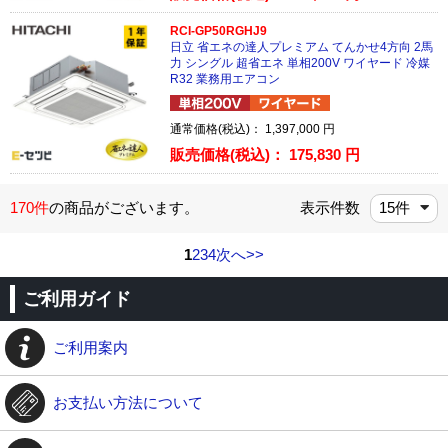
RCI-GP50RGHJ9
日立 省エネの達人プレミアム てんかせ4方向 2馬
力 シングル 超省エネ 単相200V ワイヤード 冷媒
R32 業務用エアコン
通常価格(税込)：
1,397,000
円
販売価格(税込)：
175,830
円
170件
の商品がございます。
表示件数
1
2
3
4
次へ>>
ご利用ガイド
ご利用案内
お支払い方法について