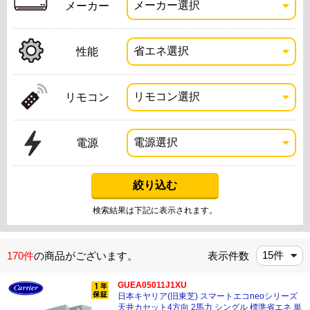
メーカー
性能
リモコン
電源
検索結果は下記に表示されます。
170件
の商品がございます。
表示件数
GUEA05011J1XU
日本キヤリア(旧東芝) スマートエコneoシリーズ
天井カセット4方向 2馬力 シングル 標準省エネ 単