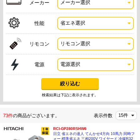
メーカー
性能
リモコン
電源
検索結果は下記に表示されます。
73件
の商品がございます。
表示件数
RCI-GP280RSHW6
日立 省エネの達人 てんかせ4方向 10馬力 同時フ
ォー 標準省エネ 三相200V ワイヤード 冷媒R32