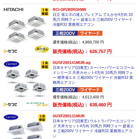
RCI-GP280RGHW6
日立 省エネの達人プレミアム てんかせ4方向 10
馬力 同時フォー 超省エネ 三相200V ワイヤード
冷媒R32 業務用エアコン
通常価格(税込)：
4,869,700
円
販売価格(税込)：
626,757
円
GUSF280141MUB-ag
日本キヤリア(旧東芝) スーパーパワーエコゴール
ドシリーズ 天井カセット4方向 10馬力 同時フォ
ー 標準省エネ 三相200V ワイヤード 冷媒R32 業
務用エアコン
通常価格(税込)：
4,613,400
円
販売価格(税込)：
638,460
円
GUXF280131MUB
日本キヤリア(旧東芝) ウルトラパワーエコシリー
ズ 天井カセット4方向 10馬力 同時フォー 超省エ
ネ 三相200V ワイヤード 冷媒R32 業務用エアコ
ン