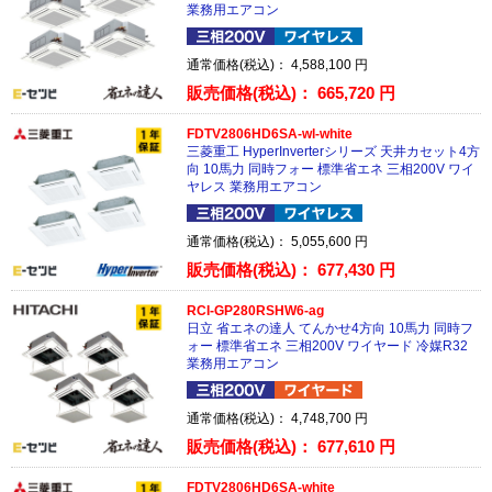
業務用エアコン
通常価格(税込)：
4,588,100
円
販売価格(税込)：
665,720
円
FDTV2806HD6SA-wl-white
三菱重工 HyperInverterシリーズ 天井カセット4方
向 10馬力 同時フォー 標準省エネ 三相200V ワイ
ヤレス 業務用エアコン
通常価格(税込)：
5,055,600
円
販売価格(税込)：
677,430
円
RCI-GP280RSHW6-ag
日立 省エネの達人 てんかせ4方向 10馬力 同時フ
ォー 標準省エネ 三相200V ワイヤード 冷媒R32
業務用エアコン
通常価格(税込)：
4,748,700
円
販売価格(税込)：
677,610
円
FDTV2806HD6SA-white