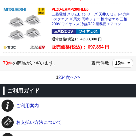
PLZD-ERMP280HLE6
三菱電機 スリムERシリーズ 天井カセット4方向
i-スクエア 10馬力 同時フォー 標準省エネ 三相
200V ワイヤレス 冷媒R32 業務用エアコン
通常価格(税込)：
4,683,800
円
販売価格(税込)：
697,854
円
73件
の商品がございます。
表示件数
1
2
3
4
次へ>>
ご利用ガイド
ご利用案内
お支払い方法について