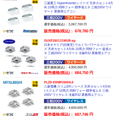
三菱重工 HyperInverterシリーズ 天井カセット4方
向 10馬力 同時フォー 標準省エネ 三相200V ワイ
ヤード 業務用エアコン
通常価格(税込)：
5,067,700
円
販売価格(税込)：
678,780
円
GUXF280131MUB-ag
日本キヤリア(旧東芝) ウルトラパワーエコシリー
ズ 天井カセット4方向 10馬力 同時フォー 超省エ
ネ 三相200V ワイヤード 冷媒R32 業務用エアコ
ン
通常価格(税込)：
4,950,000
円
販売価格(税込)：
684,750
円
PLZD-ERMP280HL6
三菱電機 スリムERシリーズ 天井カセット4方向
i-スクエア 10馬力 同時フォー 標準省エネ 三相
200V ワイヤレス 冷媒R32 業務用エアコン
通常価格(税込)：
4,604,600
円
販売価格(税込)：
687,746
円