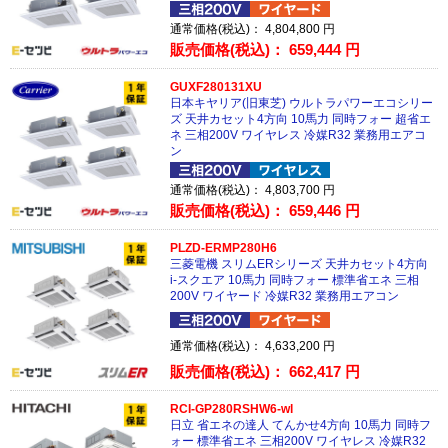
通常価格(税込)：
4,804,800
円
販売価格(税込)：
659,444
円
GUXF280131XU
日本キヤリア(旧東芝) ウルトラパワーエコシリー
ズ 天井カセット4方向 10馬力 同時フォー 超省エ
ネ 三相200V ワイヤレス 冷媒R32 業務用エアコ
ン
通常価格(税込)：
4,803,700
円
販売価格(税込)：
659,446
円
PLZD-ERMP280H6
三菱電機 スリムERシリーズ 天井カセット4方向
i-スクエア 10馬力 同時フォー 標準省エネ 三相
200V ワイヤード 冷媒R32 業務用エアコン
通常価格(税込)：
4,633,200
円
販売価格(税込)：
662,417
円
RCI-GP280RSHW6-wl
日立 省エネの達人 てんかせ4方向 10馬力 同時フ
ォー 標準省エネ 三相200V ワイヤレス 冷媒R32