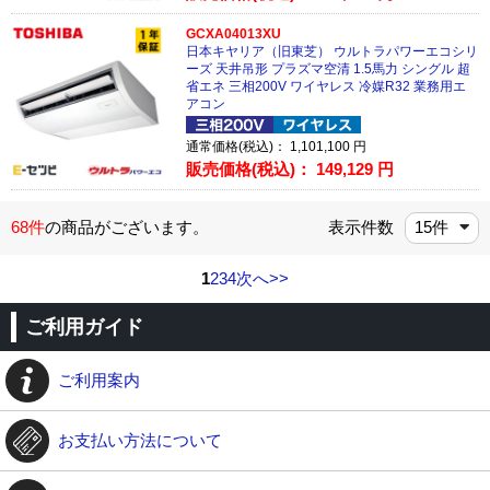
GCXA04013XU
日本キヤリア（旧東芝） ウルトラパワーエコシリ
ーズ 天井吊形 プラズマ空清 1.5馬力 シングル 超
省エネ 三相200V ワイヤレス 冷媒R32 業務用エ
アコン
通常価格(税込)：
1,101,100
円
販売価格(税込)：
149,129
円
68件
の商品がございます。
表示件数
1
2
3
4
次へ>>
ご利用ガイド
ご利用案内
お支払い方法について