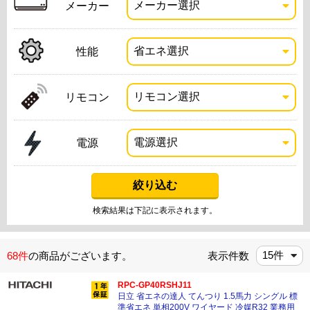
メーカー
性能
リモコン
電源
検索結果は下記に表示されます。
68件
の商品がございます。
表示件数
RPC-GP40RSHJ11
日立 省エネの達人 てんつり 1.5馬力 シングル 標
準省エネ 単相200V ワイヤード 冷媒R32 業務用