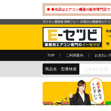
◆ ◆当店はエアコン機器の販売専門店で
ダイキン壁掛形 同時フォー 10馬力の業務用エア
業
「
TOP
ご利用案内
お支払い
商品名・型番検索