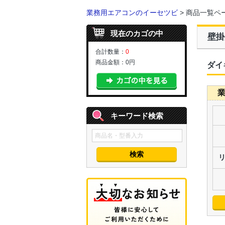
業務用エアコンのイーセツビ
> 商品一覧ペ
現在のカゴの中
壁掛
合計数量：
0
商品金額：
0円
ダイ
業
キーワード検索