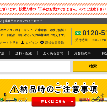
ございます。設置入替の『工事はお受けできません』のでご注意下さい 
コン｜業務用エアコンのイーセツビ
務用エアコンのイーセツビ。在庫確認・見積り無料！
0120-5
スピード納品・即日対応」でお客様満足に答えます。
受付時間 9:00～17
カートを見る
ログイン
新規会員登録
方法
送料・配送
よくある質問
お客様の声
特