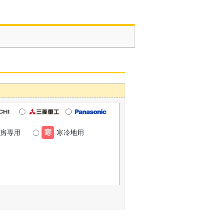
房専用
寒冷地用