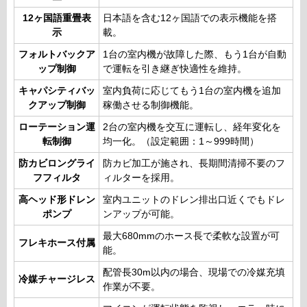
12ヶ国語重畳表
日本語を含む12ヶ国語での表示機能を搭
示
載。
フォルトバックア
1台の室内機が故障した際、もう1台が自動
ップ制御
で運転を引き継ぎ快適性を維持。
キャパシティバッ
室内負荷に応じてもう1台の室内機を追加
クアップ制御
稼働させる制御機能。
ローテーション運
2台の室内機を交互に運転し、経年変化を
転制御
均一化。（設定範囲：1～999時間）
防カビロングライ
防カビ加工が施され、長期間清掃不要のフ
フフィルタ
ィルターを採用。
高ヘッド形ドレン
室内ユニットのドレン排出口近くでもドレ
ポンプ
ンアップが可能。
最大680mmのホース長で柔軟な設置が可
フレキホース付属
能。
配管長30m以内の場合、現場での冷媒充填
冷媒チャージレス
作業が不要。