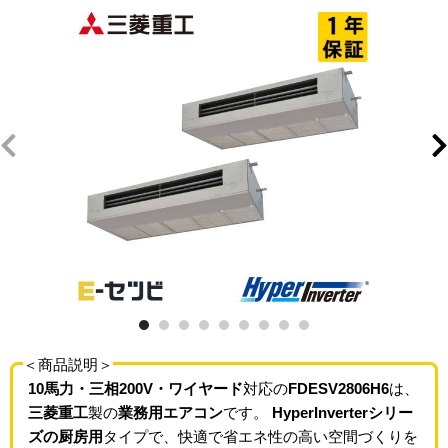
＜商品説明＞
10馬力・三相200V・ワイヤード
対応の
FDESV2806H6
は、
三菱重工
製の
業務用エアコン
です。
HyperInverterシリー
ズの厨房用
タイプで、快適で省エネ性の高い空間づくりを