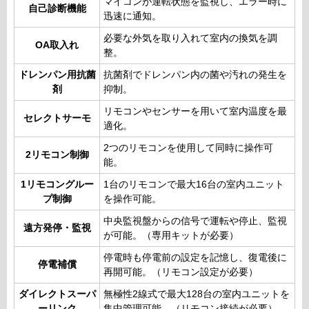
マイコンが運転状態を監視し、エラー時に
自己診断機能
迅速に通知。
必要な外気を取り入れて室内の換気を調
OA取入れ
整。
ドレンパン用抗菌
抗菌剤でドレンパン内の菌や汚れの発生を
剤
抑制。
リモコンやセンサーを用いて室内温度を最
セレクトサーモ
適化。
2つのリモコンを使用して同時に操作可
2リモコン制御
能。
1リモコングルー
1台のリモコンで最大16台の室内ユニット
プ制御
を操作可能。
中央監視盤からの信号で運転や停止、監視
遠方発停・監視
が可能。（専用キットが必要）
停電時も停電前の設定を記憶し、復電後に
停電補償
再開可能。（リモコン設定が必要）
ダイレクトスーパ
無極性2線式で最大128台の室内ユニットを
ーリンク
集中管理可能。（リモコン接続が必要）