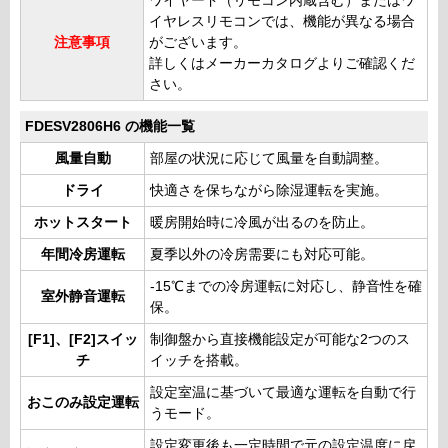
ワイヤード（リモコン内蔵含む）またはワ
イヤレスリモコンでは、機能が異なる場合
注意事項
がございます。
詳しくはメーカーカタログよりご確認くだ
さい。
FDESV2806H6 の機能一覧
風量自動
部屋の状況に応じて風量を自動調整。
ドライ
快適さを保ちながら除湿運転を実施。
ホットスタート
暖房開始時に冷風が出るのを防止。
年間冷房運転
夏季以外の冷房需要にも対応可能。
-15℃までの冷房運転に対応し、静音性を確
室外静音運転
保。
[F1]、[F2]スイッ
制御盤から直接機能設定が可能な2つのス
チ
イッチを搭載。
設定室温に基づいて最適な運転を自動で行
おこのみ設定運転
うモード。
設定変更後も一定時間で元の設定温度に戻