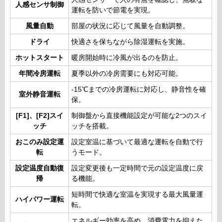
人感センサ制御
運転を防いで節電を実現。
風量自動
部屋の状況に応じて風量を自動調整。
ドライ
快適さを保ちながら除湿運転を実施。
ホットスタート
暖房開始時に冷風が出るのを防止。
年間冷房運転
夏季以外の冷房需要にも対応可能。
-15℃までの冷房運転に対応し、静音性を確
室外静音運転
保。
[F1]、[F2]スイ
制御盤から直接機能設定が可能な2つのスイ
ッチ
ッチを搭載。
おこのみ設定運
設定室温に基づいて最適な運転を自動で行
転
うモード。
設定温度自動復
設定変更後も一定時間で元の設定温度に戻
帰
る機能。
短時間で快適な室温を実現する最大風量運
ハイパワー運転
転。
エネルギー効率を高め、消費電力を抑えた