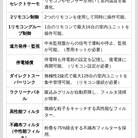
リモコンやセンサーを用いて室内温度を最
セレクトサーモ
適化。
2リモコン制御
2つのリモコンを使用して同時に操作可能。
1リモコングルー
1台のリモコンで最大16台の室内ユニットを
プ制御
操作可能。
中央監視盤からの信号で運転や停止、監視
遠方発停・監視
が可能。（専用キットが必要）
停電時も停電前の設定を記憶し、復電後に
停電補償
再開可能。（リモコン設定が必要）
ダイレクトスー
無極性2線式で最大128台の室内ユニットを
パーリンク
集中管理可能。（リモコン接続が必要）
ラクリーナパネ
吸込みグリルが自動昇降し、フィルタ清掃
ル
が簡単。
微細な粒子をキャッチする高性能なフィル
高性能フィルタ
ター。
不織布フィルタ
粉塵を75%除去する不織布フィルターを採
（中性能フィル
用。
タ）