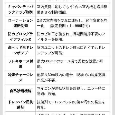
キャパシティバ
室内負荷に応じてもう1台の室内機を追加稼
ックアップ制御
働させる制御機能。
ローテーション
2台の室内機を交互に運転し、経年変化を均
運転制御
一化。（設定範囲：1～999時間）
防カビロングラ
防カビ加工が施され、長期間清掃不要のフ
イフフィルタ
ィルターを採用。
高ヘッド形ドレ
室内ユニットのドレン排出口近くでもドレ
ンポンプ
ンアップが可能。
フレキホース付
最大680mmのホース長で柔軟な設置が可
属
能。
冷媒チャージレ
配管長30m以内の場合、現場での冷媒充填
ス
作業が不要。
マイコンが運転状態を監視し、エラー時に
自己診断機能
迅速に通知。
ドレンパン用抗
抗菌剤でドレンパン内の菌や汚れの発生を
菌剤
抑制。