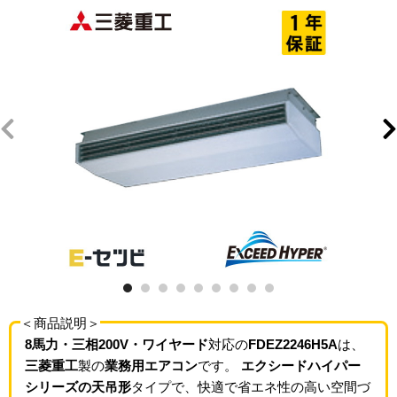
＜商品説明＞
8馬力・三相200V・ワイヤード
対応の
FDEZ2246H5A
は、
三菱重工
製の
業務用エアコン
です。
エクシードハイパー
シリーズの天吊形
タイプで、快適で省エネ性の高い空間づ