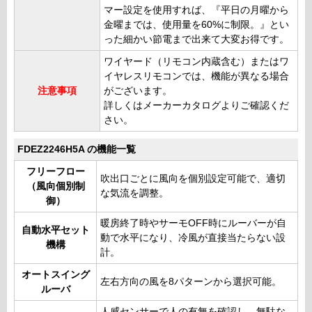
マー設定を使用すれば、『平日の月曜から
金曜までは、使用量を60%に制限。』とい
った細かい節電まで出来て大変お得です。
ワイヤード（リモコン内蔵含む）またはワ
イヤレスリモコンでは、機能が異なる場合
注意事項
がございます。
詳しくはメーカーカタログよりご確認くだ
さい。
FDEZ2246H5A の機能一覧
フリーフロー
吹出口ごとに風向を個別設定可能で、適切
（風向個別制
な気流を調整。
御）
暖房終了時やサーモOFF時にルーバーが自
自動水平セット
動で水平になり、冷風が直接当たらない設
機構
計。
オートスイング
左右方向の風を8パターンから選択可能。
ルーバ
人感センサーで人の有無を確認し、無駄な