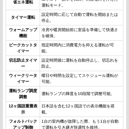
省エネ運転
運転モード。
設定時間に応じて自動で運転を開始または
タイマー運転
停止。
ウォームアップ
冷房や暖房開始前に室温を準備して快適さ
機能
を確保。
ピークカットタ
指定時間内に消費電力を抑える運転が可
イマー
能。
切忘防止タイマ
設定時間後に運転を自動停止し、切忘れを
ー
防止。
ウィークリータ
曜日や時間を設定してスケジュール運転が
イマー
可能。
運転ランプ調度
運転ランプの輝度を10段階で調整可能。
調整
12ヶ国語重畳表
日本語を含む12ヶ国語での表示機能を搭
示
載。
フォルトバック
1台の室内機が故障した際、もう1台が自動
アップ制御
で運転を引き継ぎ快適性を維持。