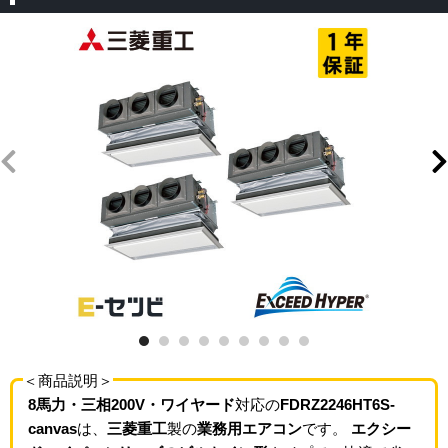
＜商品説明＞
8馬力・三相200V・ワイヤード
対応の
FDRZ2246HT6S-
canvas
は、
三菱重工
製の
業務用エアコン
です。
エクシー