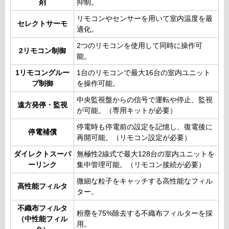
剤
抑制。
リモコンやセンサーを用いて室内温度を最
セレクトサーモ
適化。
2つのリモコンを使用して同時に操作可
2リモコン制御
能。
1リモコングルー
1台のリモコンで最大16台の室内ユニット
プ制御
を操作可能。
中央監視盤からの信号で運転や停止、監視
遠方発停・監視
が可能。（専用キットが必要）
停電時も停電前の設定を記憶し、復電後に
停電補償
再開可能。（リモコン設定が必要）
ダイレクトスーパ
無極性2線式で最大128台の室内ユニットを
ーリンク
集中管理可能。（リモコン接続が必要）
微細な粒子をキャッチする高性能なフィル
高性能フィルタ
ター。
不織布フィルタ
粉塵を75%除去する不織布フィルターを採
（中性能フィル
用。