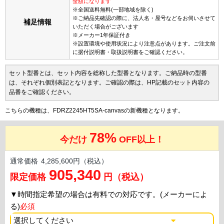
金額になります
※全国送料無料(一部地域を除く)
※ご納品先確認の際に、法人名・屋号などをお伺いさせて
補足情報
いただく場合がございます
※メーカー1年保証付き
※設置環境や使用状況により注意点があります。ご注文前
に据付説明書・取扱説明書をご確認ください。
セット型番とは、セット内容を総称した型番となります。ご納品時の型番
は、それぞれ個別表記となります。ご確認の際は、HP記載のセット内容の
品番をご確認ください。
こちらの機種は、FDRZ2245HT5SA-canvasの新機種となります。
78%
今だけ
OFF以上！
通常価格
4,285,600円（税込）
905,340
限定価格
円（税込）
▼
時間指定希望の場合は有料での対応です。(メーカーによ
る)
必須