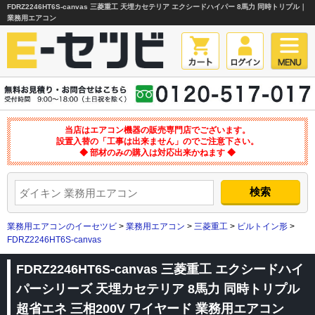
FDRZ2246HT6S-canvas 三菱重工 天埋カセテリア エクシードハイパー 8馬力 同時トリプル｜
業務用エアコン
当店はエアコン機器の販売専門店でございます。
設置入替の「工事は出来ません」のでご注意下さい。
◆ 部材のみの購入は対応出来かねます ◆
業務用エアコンのイーセツビ
>
業務用エアコン
>
三菱重工
>
ビルトイン形
>
FDRZ2246HT6S-canvas
FDRZ2246HT6S-canvas 三菱重工 エクシードハイ
パーシリーズ 天埋カセテリア 8馬力 同時トリプル
超省エネ 三相200V ワイヤード 業務用エアコン