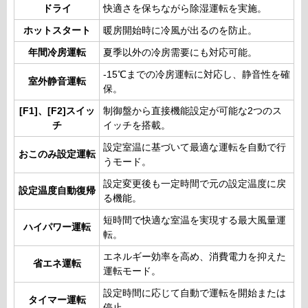
ドライ
快適さを保ちながら除湿運転を実施。
ホットスタート
暖房開始時に冷風が出るのを防止。
年間冷房運転
夏季以外の冷房需要にも対応可能。
-15℃までの冷房運転に対応し、静音性を確
室外静音運転
保。
[F1]、[F2]スイッ
制御盤から直接機能設定が可能な2つのス
チ
イッチを搭載。
設定室温に基づいて最適な運転を自動で行
おこのみ設定運転
うモード。
設定変更後も一定時間で元の設定温度に戻
設定温度自動復帰
る機能。
短時間で快適な室温を実現する最大風量運
ハイパワー運転
転。
エネルギー効率を高め、消費電力を抑えた
省エネ運転
運転モード。
設定時間に応じて自動で運転を開始または
タイマー運転
停止。