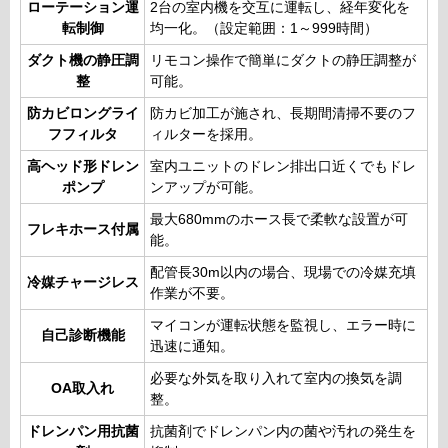
ローテーション運
2台の室内機を交互に運転し、経年変化を
転制御
均一化。（設定範囲：1～999時間）
ダクト機の静圧調
リモコン操作で簡単にダクトの静圧調整が
整
可能。
防カビロングライ
防カビ加工が施され、長期間清掃不要のフ
フフィルタ
ィルターを採用。
高ヘッド形ドレン
室内ユニットのドレン排出口近くでもドレ
ポンプ
ンアップが可能。
最大680mmのホース長で柔軟な設置が可
フレキホース付属
能。
配管長30m以内の場合、現場での冷媒充填
冷媒チャージレス
作業が不要。
マイコンが運転状態を監視し、エラー時に
自己診断機能
迅速に通知。
必要な外気を取り入れて室内の換気を調
OA取入れ
整。
ドレンパン用抗菌
抗菌剤でドレンパン内の菌や汚れの発生を