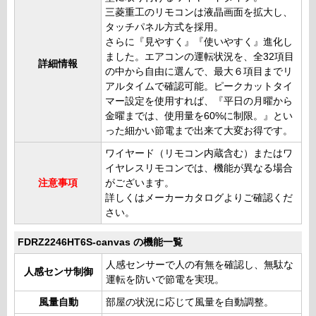
三菱重工のリモコンは液晶画面を拡大し、
タッチパネル方式を採用。
さらに『見やすく』『使いやすく』進化し
ました。エアコンの運転状況を、全32項目
詳細情報
の中から自由に選んで、最大６項目までリ
アルタイムで確認可能。ピークカットタイ
マー設定を使用すれば、『平日の月曜から
金曜までは、使用量を60%に制限。』とい
った細かい節電まで出来て大変お得です。
ワイヤード（リモコン内蔵含む）またはワ
イヤレスリモコンでは、機能が異なる場合
注意事項
がございます。
詳しくはメーカーカタログよりご確認くだ
さい。
FDRZ2246HT6S-canvas の機能一覧
人感センサーで人の有無を確認し、無駄な
人感センサ制御
運転を防いで節電を実現。
風量自動
部屋の状況に応じて風量を自動調整。