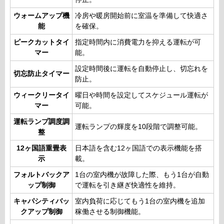
ウォームアップ機
冷房や暖房開始前に室温を準備して快適さ
能
を確保。
ピークカットタイ
指定時間内に消費電力を抑える運転が可
マー
能。
設定時間後に運転を自動停止し、切忘れを
切忘防止タイマー
防止。
ウィークリータイ
曜日や時間を設定してスケジュール運転が
マー
可能。
運転ランプ調度調
運転ランプの輝度を10段階で調整可能。
整
12ヶ国語重畳表
日本語を含む12ヶ国語での表示機能を搭
示
載。
フォルトバックア
1台の室内機が故障した際、もう1台が自動
ップ制御
で運転を引き継ぎ快適性を維持。
キャパシティバッ
室内負荷に応じてもう1台の室内機を追加
クアップ制御
稼働させる制御機能。