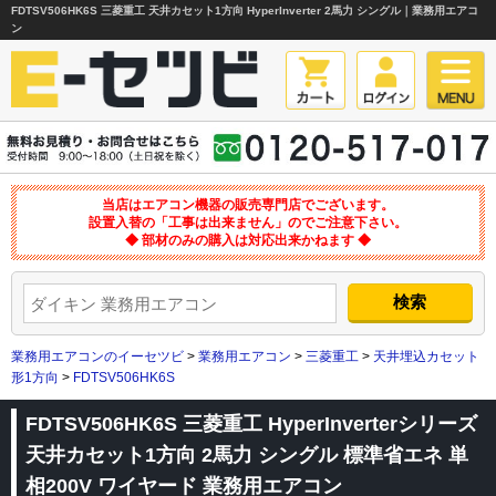
FDTSV506HK6S 三菱重工 天井カセット1方向 HyperInverter 2馬力 シングル｜業務用エアコ
ン
当店はエアコン機器の販売専門店でございます。
設置入替の「工事は出来ません」のでご注意下さい。
◆ 部材のみの購入は対応出来かねます ◆
業務用エアコンのイーセツビ
>
業務用エアコン
>
三菱重工
>
天井埋込カセット
形1方向
>
FDTSV506HK6S
FDTSV506HK6S 三菱重工 HyperInverterシリーズ
天井カセット1方向 2馬力 シングル 標準省エネ 単
相200V ワイヤード 業務用エアコン