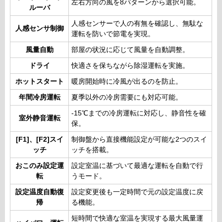
左右方向の風を8パターンから選択可能。
ルーバ
人感センサーで人の有無を確認し、無駄な
人感センサ制御
運転を防いで節電を実現。
風量自動
部屋の状況に応じて風量を自動調整。
ドライ
快適さを保ちながら除湿運転を実施。
ホットスタート
暖房開始時に冷風が出るのを防止。
年間冷房運転
夏季以外の冷房需要にも対応可能。
-15℃までの冷房運転に対応し、静音性を確
室外静音運転
保。
[F1]、[F2]スイ
制御盤から直接機能設定が可能な2つのスイ
ッチ
ッチを搭載。
おこのみ設定運
設定室温に基づいて最適な運転を自動で行
転
うモード。
設定温度自動復
設定変更後も一定時間で元の設定温度に戻
帰
る機能。
短時間で快適な室温を実現する最大風量運