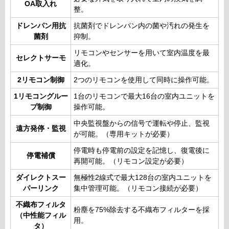
OA取入れ
整。
ドレンパン用抗
抗菌剤でドレンパン内の菌や汚れの発生を
菌剤
抑制。
リモコンやセンサーを用いて室内温度を最
セレクトサーモ
適化。
2リモコン制御
2つのリモコンを使用して同時に操作可能。
1リモコングルー
1台のリモコンで最大16台の室内ユニットを
プ制御
操作可能。
中央監視盤からの信号で運転や停止、監視
遠方発停・監視
が可能。（専用キットが必要）
停電時も停電前の設定を記憶し、復電後に
停電補償
再開可能。（リモコン設定が必要）
ダイレクトスー
無極性2線式で最大128台の室内ユニットを
パーリンク
集中管理可能。（リモコン接続が必要）
不織布フィルタ
粉塵を75%除去する不織布フィルターを採
（中性能フィル
用。
タ）