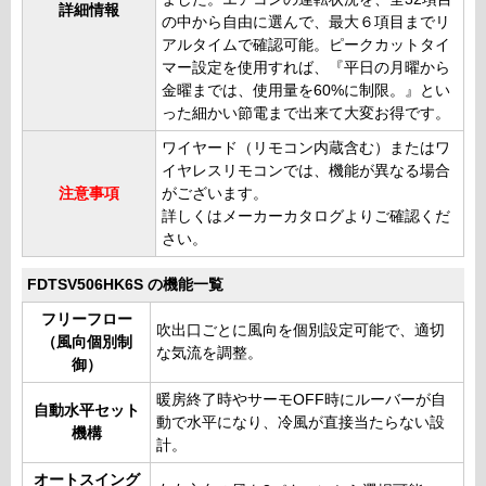
詳細情報
の中から自由に選んで、最大６項目までリ
アルタイムで確認可能。ピークカットタイ
マー設定を使用すれば、『平日の月曜から
金曜までは、使用量を60%に制限。』とい
った細かい節電まで出来て大変お得です。
ワイヤード（リモコン内蔵含む）またはワ
イヤレスリモコンでは、機能が異なる場合
注意事項
がございます。
詳しくはメーカーカタログよりご確認くだ
さい。
FDTSV506HK6S の機能一覧
フリーフロー
吹出口ごとに風向を個別設定可能で、適切
（風向個別制
な気流を調整。
御）
暖房終了時やサーモOFF時にルーバーが自
自動水平セット
動で水平になり、冷風が直接当たらない設
機構
計。
オートスイング