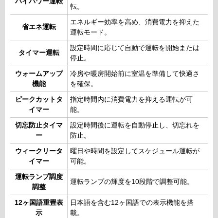
ハイパワー運転
転。
エネルギー効率を高め、消費電力を抑えた
省エネ運転
運転モード。
設定時間に応じて自動で運転を開始または
タイマー運転
停止。
ウォームアップ
冷房や暖房開始前に室温を準備して快適さ
機能
を確保。
ピークカットタ
指定時間内に消費電力を抑える運転が可
イマー
能。
切忘防止タイマ
設定時間後に運転を自動停止し、切忘れを
ー
防止。
ウィークリータ
曜日や時間を設定してスケジュール運転が
イマー
可能。
運転ランプ調度
運転ランプの輝度を10段階で調整可能。
調整
12ヶ国語重畳表
日本語を含む12ヶ国語での表示機能を搭
示
載。