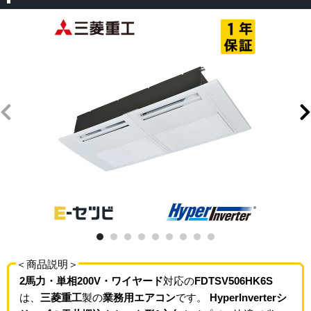
＜商品説明＞
2馬力・単相200V・ワイヤード
対応の
FDTSV506HK6S
は、
三菱重工
製の
業務用エアコン
です。
HyperInverterシ