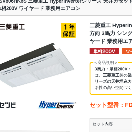
TSV806HK6S 三菱重工 HyperInverterシリーズ 天井カ
単相200V ワイヤード 業務用エアコン
三菱重工 HyperI
方向 3馬力 シング
ヤード 業務用エ
＜商品説明＞
3馬力・単相200V
は、
三菱重工
製の
業
リーズの天井埋込カ
ネ性の高い空間づく
セット型番：FDT
セット内容