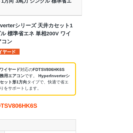
セット1方向 3馬力 シングル 標準省エ
nverterシリーズ 天井カセット1
ル 標準省エネ 単相200V ワイ
アコン
・ワイヤード
対応の
FDTSV806HK6S
務用エアコン
です。
HyperInverterシ
セット形1方向
タイプで、快適で省エ
りをサポートします。
SV806HK6S