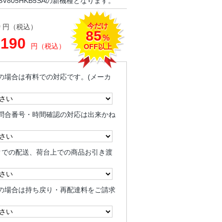
V805HKB5SAの新機種となります。
今だけ
0
円（税込）
85
%
,190
円（税込）
OFF以上
の場合は有料での対応です。(メーカ
問合番号・時間確認の対応は出来かね
クでの配送、荷台上での商品お引き渡
の場合は持ち戻り・再配達料をご請求