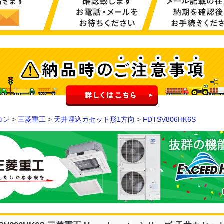
コン
>
三菱重工
>
天井埋込カセット形1方向
>
FDTSV806HK6S