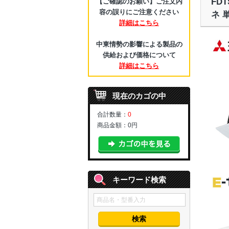
FD
【ご確認のお願い】ご注文内
容の誤りにご注意ください
ネ 
詳細はこちら
中東情勢の影響による製品の
供給および価格について
詳細はこちら
現在のカゴの中
合計数量：
0
商品金額：
0円
キーワード検索