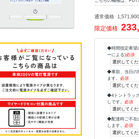
こちらの機種は、FDTS
通常価格
1,571,90
233
限定価格
◆
時間指定希望
ーによる)
必須
◆
事前、当日の
ます。
必須
◆
4トントラッ
しです。
必須
◆
配達時ご不在
します。
必須