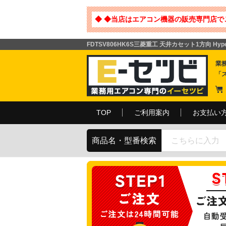
◆ ◆当店はエアコン機器の販売専門店で
FDTSV806HK6S三菱重工 天井カセット1方向 Hype
業
「
TOP
ご利用案内
お支払い
商品名・型番検索