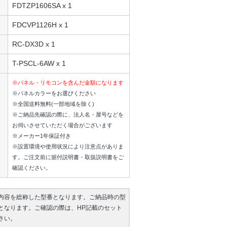
FDTZP1606SA x 1
FDCVP1126H x 1
RC-DX3D x 1
T-PSCL-6AW x 1
※パネル・リモコンを含んだ金額になります
※パネルカラーをお選びください
※全国送料無料(一部地域を除く)
※ご納品先確認の際に、法人名・屋号などを
お伺いさせていただく場合がございます
※メーカー1年保証付き
※設置環境や使用状況により注意点がありま
す。ご注文前に据付説明書・取扱説明書をご
確認ください。
内容を総称した型番となります。ご納品時の型
となります。ご確認の際は、HP記載のセット
さい。