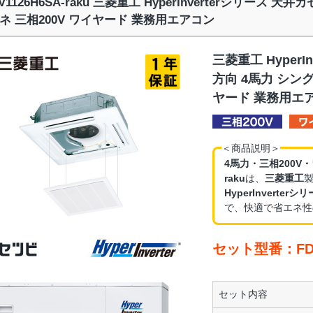
TV1126H6SA-raku 三菱重工 HyperInverterシリーズ 
ネ 三相200V ワイヤード 業務用エアコン
三菱重工 HyperI
方向 4馬力 シング
ヤード 業務用エ
＜商品説明＞
4馬力・三相200V
raku
は、
三菱重工
HyperInvert
で、快適で省エネ性
セット型番：FDTV
セット内容