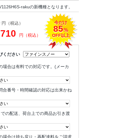
1126H6S-rakuの新機種となります。
今だけ
0
円（税込）
85
%
,710
円（税込）
OFF以上
びください
の場合は有料での対応です。(メーカ
問合番号・時間確認の対応は出来かね
クでの配送、荷台上での商品お引き渡
の場合は持ち戻り・再配達料をご請求