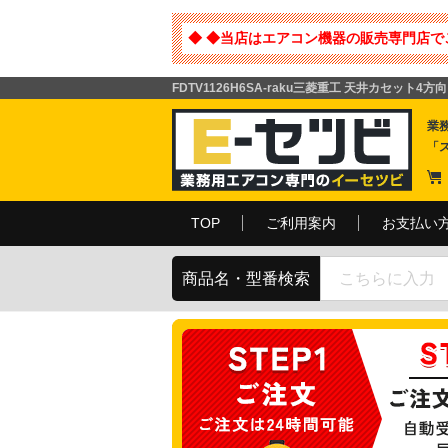
◆ ◆当店はエアコン機器の販売専門店で
FDTV1126H6SA-raku三菱重工 天井カセット4方向 
業
「
TOP
ご利用案内
お支払い
商品名・型番検索