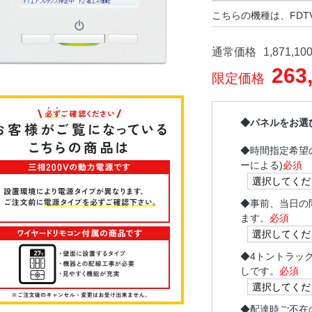
こちらの機種は、FDTV
通常価格
1,871,10
263
限定価格
◆パネルをお選
◆
時間指定希望
ーによる)
必須
◆
事前、当日の
ます。
必須
◆
4トントラッ
しです。
必須
◆
配達時ご不在