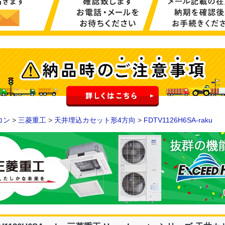
コン
>
三菱重工
>
天井埋込カセット形4方向
>
FDTV1126H6SA-raku