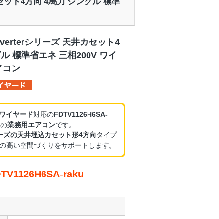
天井カセット4方向 4馬力 シングル 標準
nverterシリーズ 天井カセット4
ル 標準省エネ 三相200V ワイ
アコン
・ワイヤード
対応の
FDTV1126H6SA-
製の
業務用エアコン
です。
erシリーズの天井埋込カセット形4方向
タイプ
の高い空間づくりをサポートします。
1126H6SA-raku