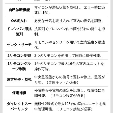
マイコンが運転状態を監視し、エラー時に迅
自己診断機能
速に通知。
OA取入れ
必要な外気を取り入れて室内の換気を調整。
ドレンパン用抗
抗菌剤でドレンパン内の菌や汚れの発生を抑
菌剤
制。
リモコンやセンサーを用いて室内温度を最適
セレクトサーモ
化。
2リモコン制御
2つのリモコンを使用して同時に操作可能。
1リモコングル
1台のリモコンで最大16台の室内ユニットを
ープ制御
操作可能。
中央監視盤からの信号で運転や停止、監視が
遠方発停・監視
可能。（専用キットが必要）
停電時も停電前の設定を記憶し、復電後に再
停電補償
開可能。（リモコン設定が必要）
ダイレクトスー
無極性2線式で最大128台の室内ユニットを集
パーリンク
中管理可能。（リモコン接続が必要）