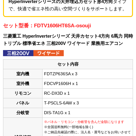
HyperInverterシリーズの天井埋込カセット形4方向
タイプ
で、快適で省エネ性の高い空間づくりをサポートします。
セット型番：FDTV1606HT6SA-osouji
三菱重工 HyperInverterシリーズ 天井カセット4方向 6馬力 同時
トリプル 標準省エネ 三相200V ワイヤード 業務用エアコン
セット内容
室内機
FDTZP636SA x 3
室外機
FDCVP1606H x 1
リモコン
RC-DX3D x 1
パネル
T-PSCLS-6AW x 3
分岐管
DIS-TA1G x 1
※パネル・リモコン・分岐管を含んだ金額になります
※全国送料無料(一部地域を除く)
※ご納品先確認の際に、法人名・屋号などをお伺いさせて