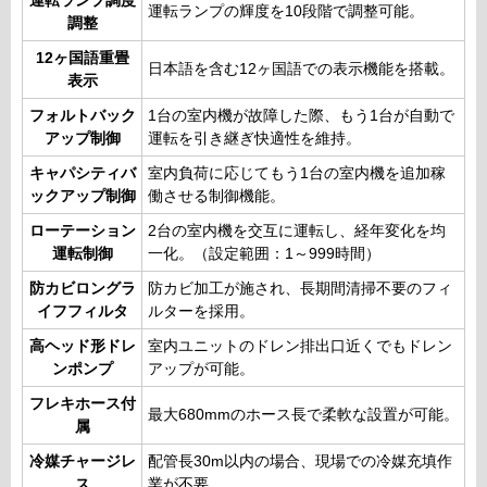
運転ランプ調度
運転ランプの輝度を10段階で調整可能。
調整
12ヶ国語重畳
日本語を含む12ヶ国語での表示機能を搭載。
表示
フォルトバック
1台の室内機が故障した際、もう1台が自動で
アップ制御
運転を引き継ぎ快適性を維持。
キャパシティバ
室内負荷に応じてもう1台の室内機を追加稼
ックアップ制御
働させる制御機能。
ローテーション
2台の室内機を交互に運転し、経年変化を均
運転制御
一化。（設定範囲：1～999時間）
防カビロングラ
防カビ加工が施され、長期間清掃不要のフィ
イフフィルタ
ルターを採用。
高ヘッド形ドレ
室内ユニットのドレン排出口近くでもドレン
ンポンプ
アップが可能。
フレキホース付
最大680mmのホース長で柔軟な設置が可能。
属
冷媒チャージレ
配管長30m以内の場合、現場での冷媒充填作
ス
業が不要。