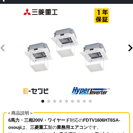
＜商品説明＞
6馬力・三相200V・ワイヤード
対応の
FDTV1606HT6SA-
osouji
は、
三菱重工
製の
業務用エアコン
です。