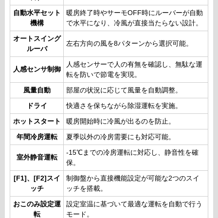
自動水平セット
暖房終了時やサーモOFF時にルーバーが自動
機構
で水平になり、冷風が直接当たらない設計。
オートスイング
左右方向の風を8パターンから選択可能。
ルーバ
人感センサーで人の有無を確認し、無駄な運
人感センサ制御
転を防いで節電を実現。
風量自動
部屋の状況に応じて風量を自動調整。
ドライ
快適さを保ちながら除湿運転を実施。
ホットスタート
暖房開始時に冷風が出るのを防止。
年間冷房運転
夏季以外の冷房需要にも対応可能。
-15℃までの冷房運転に対応し、静音性を確
室外静音運転
保。
[F1]、[F2]スイ
制御盤から直接機能設定が可能な2つのスイ
ッチ
ッチを搭載。
おこのみ設定運
設定室温に基づいて最適な運転を自動で行う
転
モード。