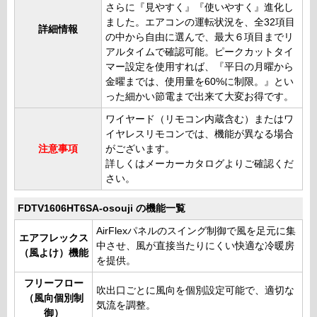
さらに『見やすく』『使いやすく』進化し
ました。エアコンの運転状況を、全32項目
詳細情報
の中から自由に選んで、最大６項目までリ
アルタイムで確認可能。ピークカットタイ
マー設定を使用すれば、『平日の月曜から
金曜までは、使用量を60%に制限。』とい
った細かい節電まで出来て大変お得です。
ワイヤード（リモコン内蔵含む）またはワ
イヤレスリモコンでは、機能が異なる場合
注意事項
がございます。
詳しくはメーカーカタログよりご確認くだ
さい。
FDTV1606HT6SA-osouji の機能一覧
AirFlexパネルのスイング制御で風を足元に集
エアフレックス
中させ、風が直接当たりにくい快適な冷暖房
（風よけ）機能
を提供。
フリーフロー
吹出口ごとに風向を個別設定可能で、適切な
（風向個別制
気流を調整。
御）