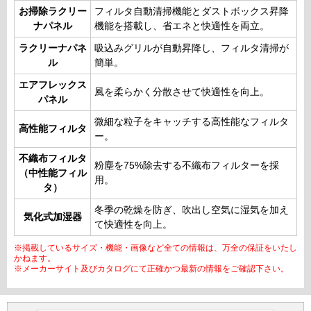
お掃除ラクリー
フィルタ自動清掃機能とダストボックス昇降
ナパネル
機能を搭載し、省エネと快適性を両立。
ラクリーナパネ
吸込みグリルが自動昇降し、フィルタ清掃が
ル
簡単。
エアフレックス
風を柔らかく分散させて快適性を向上。
パネル
微細な粒子をキャッチする高性能なフィルタ
高性能フィルタ
ー。
不織布フィルタ
粉塵を75%除去する不織布フィルターを採
（中性能フィル
用。
タ）
冬季の乾燥を防ぎ、吹出し空気に湿気を加え
気化式加湿器
て快適性を向上。
※掲載しているサイズ・機能・画像など全ての情報は、万全の保証をいたし
かねます。
※メーカーサイト及びカタログにて正確かつ最新の情報をご確認下さい。