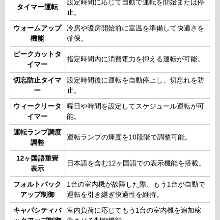
設定時間に応じて自動で運転を開始または停
タイマー運転
止。
ウォームアップ
冷房や暖房開始前に室温を準備して快適さを
機能
確保。
ピークカットタ
指定時間内に消費電力を抑える運転が可能。
イマー
切忘防止タイマ
設定時間後に運転を自動停止し、切忘れを防
ー
止。
ウィークリータ
曜日や時間を設定してスケジュール運転が可
イマー
能。
運転ランプ調度
運転ランプの輝度を10段階で調整可能。
調整
12ヶ国語重畳
日本語を含む12ヶ国語での表示機能を搭載。
表示
フォルトバック
1台の室内機が故障した際、もう1台が自動で
アップ制御
運転を引き継ぎ快適性を維持。
キャパシティバ
室内負荷に応じてもう1台の室内機を追加稼