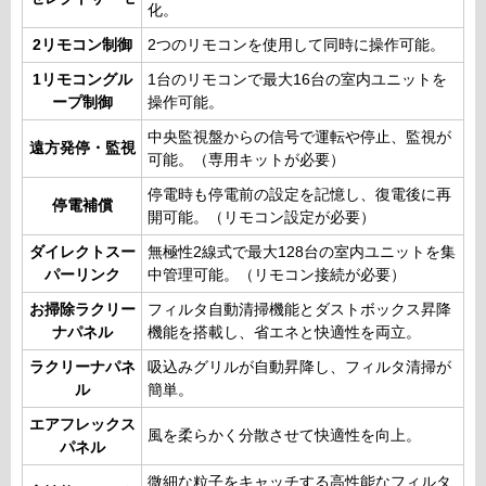
化。
2リモコン制御
2つのリモコンを使用して同時に操作可能。
1リモコングル
1台のリモコンで最大16台の室内ユニットを
ープ制御
操作可能。
中央監視盤からの信号で運転や停止、監視が
遠方発停・監視
可能。（専用キットが必要）
停電時も停電前の設定を記憶し、復電後に再
停電補償
開可能。（リモコン設定が必要）
ダイレクトスー
無極性2線式で最大128台の室内ユニットを集
パーリンク
中管理可能。（リモコン接続が必要）
お掃除ラクリー
フィルタ自動清掃機能とダストボックス昇降
ナパネル
機能を搭載し、省エネと快適性を両立。
ラクリーナパネ
吸込みグリルが自動昇降し、フィルタ清掃が
ル
簡単。
エアフレックス
風を柔らかく分散させて快適性を向上。
パネル
微細な粒子をキャッチする高性能なフィルタ