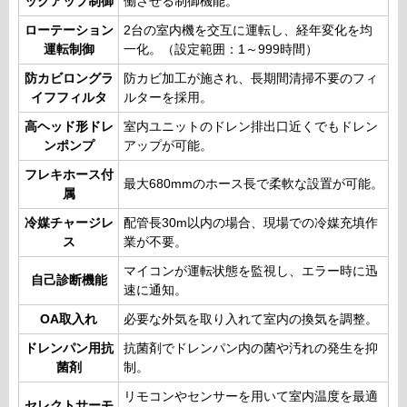
ックアップ制御
働させる制御機能。
ローテーション
2台の室内機を交互に運転し、経年変化を均
運転制御
一化。（設定範囲：1～999時間）
防カビロングラ
防カビ加工が施され、長期間清掃不要のフィ
イフフィルタ
ルターを採用。
高ヘッド形ドレ
室内ユニットのドレン排出口近くでもドレン
ンポンプ
アップが可能。
フレキホース付
最大680mmのホース長で柔軟な設置が可能。
属
冷媒チャージレ
配管長30m以内の場合、現場での冷媒充填作
ス
業が不要。
マイコンが運転状態を監視し、エラー時に迅
自己診断機能
速に通知。
OA取入れ
必要な外気を取り入れて室内の換気を調整。
ドレンパン用抗
抗菌剤でドレンパン内の菌や汚れの発生を抑
菌剤
制。
リモコンやセンサーを用いて室内温度を最適
セレクトサーモ