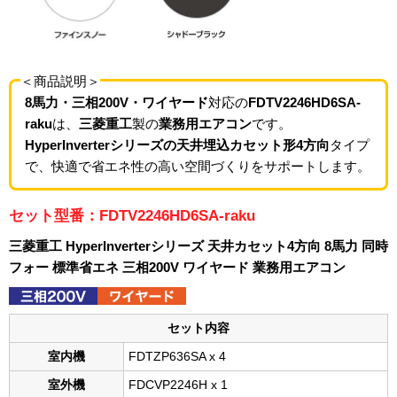
＜商品説明＞
8馬力・三相200V・ワイヤード
対応の
FDTV2246HD6SA-
raku
は、
三菱重工
製の
業務用エアコン
です。
HyperInverterシリーズの天井埋込カセット形4方向
タイプ
で、快適で省エネ性の高い空間づくりをサポートします。
セット型番：FDTV2246HD6SA-raku
三菱重工 HyperInverterシリーズ 天井カセット4方向 8馬力 同時
フォー 標準省エネ 三相200V ワイヤード 業務用エアコン
セット内容
室内機
FDTZP636SA x 4
室外機
FDCVP2246H x 1