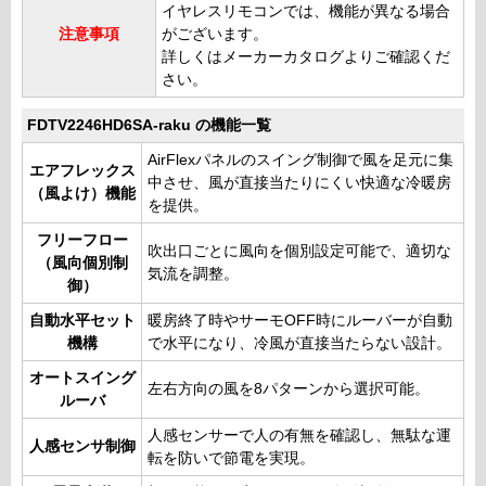
イヤレスリモコンでは、機能が異なる場合
注意事項
がございます。
詳しくはメーカーカタログよりご確認くだ
さい。
FDTV2246HD6SA-raku の機能一覧
AirFlexパネルのスイング制御で風を足元に集
エアフレックス
中させ、風が直接当たりにくい快適な冷暖房
（風よけ）機能
を提供。
フリーフロー
吹出口ごとに風向を個別設定可能で、適切な
（風向個別制
気流を調整。
御）
自動水平セット
暖房終了時やサーモOFF時にルーバーが自動
機構
で水平になり、冷風が直接当たらない設計。
オートスイング
左右方向の風を8パターンから選択可能。
ルーバ
人感センサーで人の有無を確認し、無駄な運
人感センサ制御
転を防いで節電を実現。