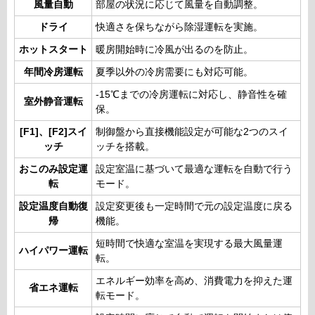
風量自動
部屋の状況に応じて風量を自動調整。
ドライ
快適さを保ちながら除湿運転を実施。
ホットスタート
暖房開始時に冷風が出るのを防止。
年間冷房運転
夏季以外の冷房需要にも対応可能。
-15℃までの冷房運転に対応し、静音性を確
室外静音運転
保。
[F1]、[F2]スイ
制御盤から直接機能設定が可能な2つのスイ
ッチ
ッチを搭載。
おこのみ設定運
設定室温に基づいて最適な運転を自動で行う
転
モード。
設定温度自動復
設定変更後も一定時間で元の設定温度に戻る
帰
機能。
短時間で快適な室温を実現する最大風量運
ハイパワー運転
転。
エネルギー効率を高め、消費電力を抑えた運
省エネ運転
転モード。