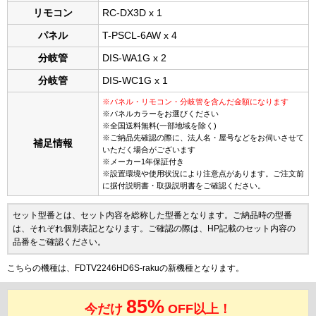
リモコン
RC-DX3D x 1
パネル
T-PSCL-6AW x 4
分岐管
DIS-WA1G x 2
分岐管
DIS-WC1G x 1
※パネル・リモコン・分岐管を含んだ金額になります
※パネルカラーをお選びください
※全国送料無料(一部地域を除く)
※ご納品先確認の際に、法人名・屋号などをお伺いさせて
補足情報
いただく場合がございます
※メーカー1年保証付き
※設置環境や使用状況により注意点があります。ご注文前
に据付説明書・取扱説明書をご確認ください。
セット型番とは、セット内容を総称した型番となります。ご納品時の型番
は、それぞれ個別表記となります。ご確認の際は、HP記載のセット内容の
品番をご確認ください。
こちらの機種は、FDTV2246HD6S-rakuの新機種となります。
85%
今だけ
OFF以上！