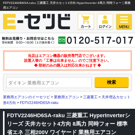
FDTV2246HD6SA-raku 三菱重工 天井カセット4方向 HyperInverter 8馬力 同時フォー｜業務
用エアコン
当店はエアコン機器の販売専門店でございます。
設置入替の「工事は出来ません」のでご注意下さい。
◆ 部材のみの購入は対応出来かねます ◆
業務用エアコンのイーセツビ
>
業務用エアコン
>
三菱重工
>
天井埋込カセット
形4方向
>
FDTV2246HD6SA-raku
FDTV2246HD6SA-raku 三菱重工 HyperInverterシ
リーズ 天井カセット4方向 8馬力 同時フォー 標準
省エネ 三相200V ワイヤード 業務用エアコン