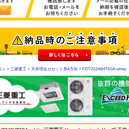
コン
>
三菱重工
>
天井埋込カセット形4方向
>
FDTV2246HT6SA-white