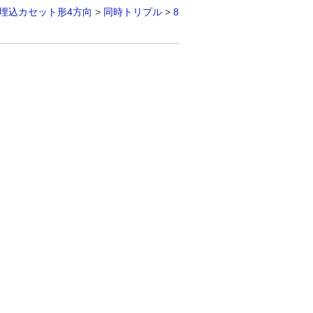
埋込カセット形4方向
>
同時トリプル
>
8