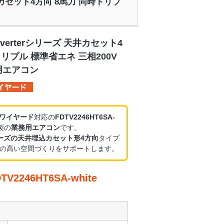
ズ 天井カセット4方向 8馬力 同時トリプ
nverterシリーズ 天井カセット4
トリプル 標準省エネ 三相200V
用エアコン
・ワイヤード
対応の
FDTV2246HT6SA-
製の
業務用エアコン
です。
erシリーズの天井埋込カセット形4方向
タイプ
の高い空間づくりをサポートします。
2246HT6SA-white