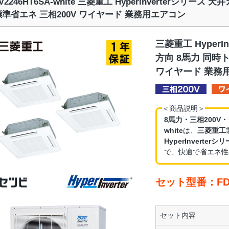
TV2246HT6SA-white 三菱重工 HyperInverterシリー
標準省エネ 三相200V ワイヤード 業務用エアコン
三菱重工 HyperI
方向 8馬力 同時
ワイヤード 業務
＜商品説明＞
8馬力・三相200V
white
は、
三菱重工
HyperInvert
で、快適で省エネ性
セット型番：FDTV
セット内容