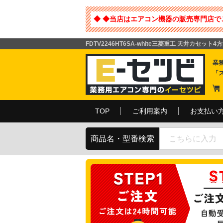
◆ ◆当店はエアコン機器の販売専門店で
FDTV2246HT6SA-white三菱重工 天井カセット4方
業
「
TOP
ご利用案内
お支払い
商品名・型番検索