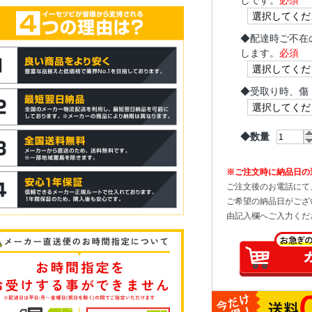
しです。
必須
◆
配達時ご不在
します。
必須
◆
受取り時、傷
◆数量
※ご注文時に納品日の
ご注文後のお電話にて
ご希望の納品日がござ
由記入欄へご入力くだ