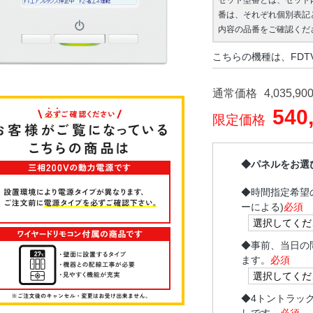
セット型番とは、セット
番は、それぞれ個別表記
内容の品番をご確認くだ
こちらの機種は、FDTV2
通常価格
4,035,90
540
限定価格
◆パネルをお選
◆
時間指定希望
ーによる)
必須
◆
事前、当日の
ます。
必須
◆
4トントラッ