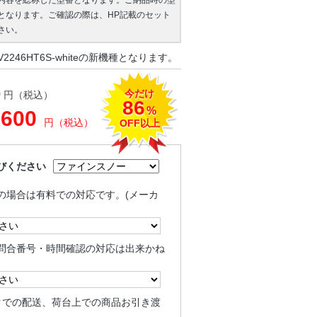
内容を総称した型番となります。ご納品時の型
となります。ご確認の際は、HP記載のセット
さい。
246HT6S-whiteの新機種となります。
今だけ
0
円（税込）
86
%
,600
円（税込）
OFF以上
びください
の場合は有料での対応です。(メーカ
問合番号・時間確認の対応は出来かね
クでの配送、荷台上での商品お引き渡