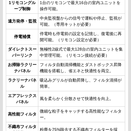
1リモコングル
1台のリモコンで最大16台の室内ユニットを
ープ制御
操作可能。
中央監視盤からの信号で運転や停止、監視が
遠方発停・監視
可能。（専用キットが必要）
停電時も停電前の設定を記憶し、復電後に再
停電補償
開可能。（リモコン設定が必要）
ダイレクトスー
無極性2線式で最大128台の室内ユニットを集
パーリンク
中管理可能。（リモコン接続が必要）
お掃除ラクリー
フィルタ自動清掃機能とダストボックス昇降
ナパネル
機能を搭載し、省エネと快適性を両立。
ラクリーナパネ
吸込みグリルが自動昇降し、フィルタ清掃が
ル
簡単。
エアフレックス
風を柔らかく分散させて快適性を向上。
パネル
微細な粒子をキャッチする高性能なフィルタ
高性能フィルタ
ー。
不織布フィルタ
粉塵を75%除去する不織布フィルターを採