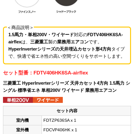
＜商品説明＞
1.5馬力・単相200V・ワイヤード
対応の
FDTV406HK6SA-
airflex
は、
三菱重工
製の
業務用エアコン
です。
HyperInverterシリーズの天井埋込カセット形4方向
タイプ
で、快適で省エネ性の高い空間づくりをサポートします。
セット型番：FDTV406HK6SA-airflex
三菱重工 HyperInverterシリーズ 天井カセット4方向 1.5馬力 シ
ングル 標準省エネ 単相200V ワイヤード 業務用エアコン
セット内容
室内機
FDTZP636SA x 1
室外機
FDCVP406HK x 1