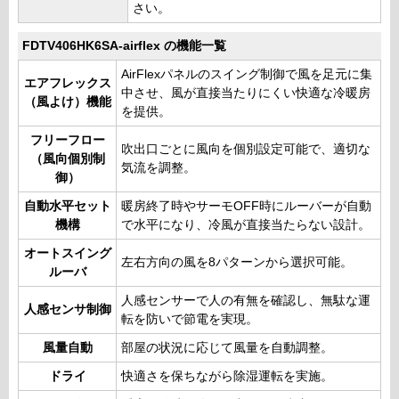
さい。
FDTV406HK6SA-airflex の機能一覧
AirFlexパネルのスイング制御で風を足元に集
エアフレックス
中させ、風が直接当たりにくい快適な冷暖房
（風よけ）機能
を提供。
フリーフロー
吹出口ごとに風向を個別設定可能で、適切な
（風向個別制
気流を調整。
御）
自動水平セット
暖房終了時やサーモOFF時にルーバーが自動
機構
で水平になり、冷風が直接当たらない設計。
オートスイング
左右方向の風を8パターンから選択可能。
ルーバ
人感センサーで人の有無を確認し、無駄な運
人感センサ制御
転を防いで節電を実現。
風量自動
部屋の状況に応じて風量を自動調整。
ドライ
快適さを保ちながら除湿運転を実施。