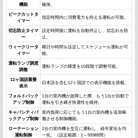
機能
確保。
ピークカットタ
指定時間内に消費電力を抑える運転が可能。
イマー
切忘防止タイマ
設定時間後に運転を自動停止し、切忘れを防
ー
止。
ウィークリータ
曜日や時間を設定してスケジュール運転が可
イマー
能。
運転ランプ調度
運転ランプの輝度を10段階で調整可能。
調整
12ヶ国語重畳
日本語を含む12ヶ国語での表示機能を搭載。
表示
フォルトバック
1台の室内機が故障した際、もう1台が自動で
アップ制御
運転を引き継ぎ快適性を維持。
キャパシティバ
室内負荷に応じてもう1台の室内機を追加稼
ックアップ制御
働させる制御機能。
ローテーション
2台の室内機を交互に運転し、経年変化を均
運転制御
一化。（設定範囲：1～999時間）