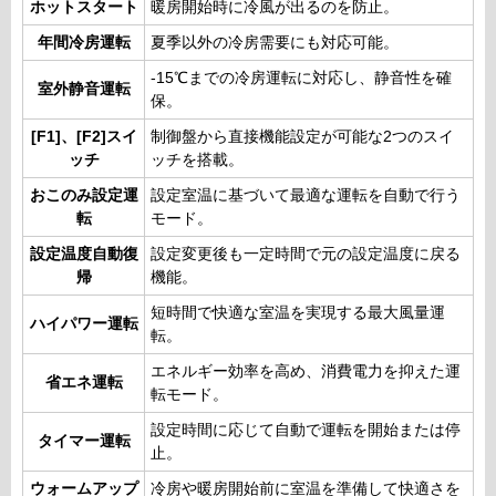
ホットスタート
暖房開始時に冷風が出るのを防止。
年間冷房運転
夏季以外の冷房需要にも対応可能。
-15℃までの冷房運転に対応し、静音性を確
室外静音運転
保。
[F1]、[F2]スイ
制御盤から直接機能設定が可能な2つのスイ
ッチ
ッチを搭載。
おこのみ設定運
設定室温に基づいて最適な運転を自動で行う
転
モード。
設定温度自動復
設定変更後も一定時間で元の設定温度に戻る
帰
機能。
短時間で快適な室温を実現する最大風量運
ハイパワー運転
転。
エネルギー効率を高め、消費電力を抑えた運
省エネ運転
転モード。
設定時間に応じて自動で運転を開始または停
タイマー運転
止。
ウォームアップ
冷房や暖房開始前に室温を準備して快適さを