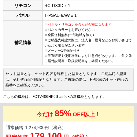
リモコン
RC-DX3D x 1
パネル
T-PSAE-6AW x 1
※パネル・リモコンを含んだ金額になります
※パネルカラーをお選びください
※全国送料無料(一部地域を除く)
※ご納品先確認の際に、法人名・屋号などをお伺いさせて
補足情報
いただく場合がございます
※メーカー1年保証付き
※設置環境や使用状況により注意点があります。ご注文前
に据付説明書・取扱説明書をご確認ください。
セット型番とは、セット内容を総称した型番となります。ご納品時の型番
は、それぞれ個別表記となります。ご確認の際は、HP記載のセット内容の
品番をご確認ください。
こちらの機種は、FDTV406HK6S-airflexの新機種となります。
85%
今だけ
OFF以上！
通常価格
1,274,900円（税込）
179,100