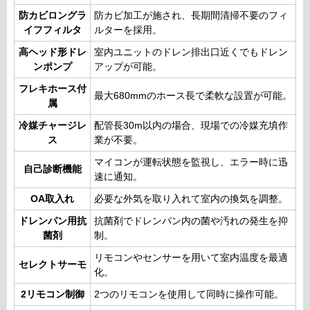
防カビロングラ
防カビ加工が施され、長期間清掃不要のフィ
イフフィルタ
ルターを採用。
高ヘッド形ドレ
室内ユニットのドレン排出口近くでもドレン
ンポンプ
アップが可能。
フレキホース付
最大680mmのホース長で柔軟な設置が可能。
属
冷媒チャージレ
配管長30m以内の場合、現場での冷媒充填作
ス
業が不要。
マイコンが運転状態を監視し、エラー時に迅
自己診断機能
速に通知。
OA取入れ
必要な外気を取り入れて室内の換気を調整。
ドレンパン用抗
抗菌剤でドレンパン内の菌や汚れの発生を抑
菌剤
制。
リモコンやセンサーを用いて室内温度を最適
セレクトサーモ
化。
2リモコン制御
2つのリモコンを使用して同時に操作可能。