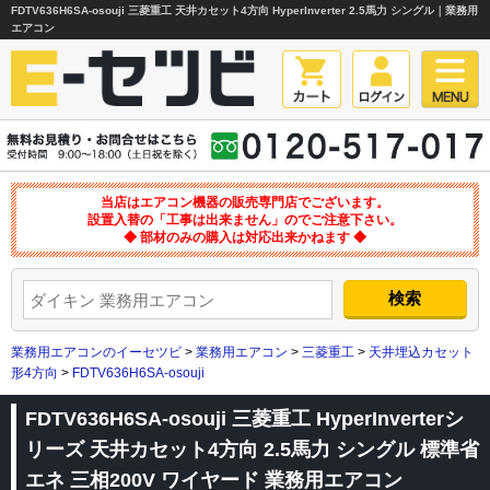
FDTV636H6SA-osouji 三菱重工 天井カセット4方向 HyperInverter 2.5馬力 シングル｜業務用
エアコン
当店はエアコン機器の販売専門店でございます。
設置入替の「工事は出来ません」のでご注意下さい。
◆ 部材のみの購入は対応出来かねます ◆
業務用エアコンのイーセツビ
>
業務用エアコン
>
三菱重工
>
天井埋込カセット
形4方向
>
FDTV636H6SA-osouji
FDTV636H6SA-osouji 三菱重工 HyperInverterシ
リーズ 天井カセット4方向 2.5馬力 シングル 標準省
エネ 三相200V ワイヤード 業務用エアコン