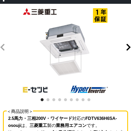
＜商品説明＞
2.5馬力・三相200V・ワイヤード
対応の
FDTV636H6SA-
osouji
は、
三菱重工
製の
業務用エアコン
です。