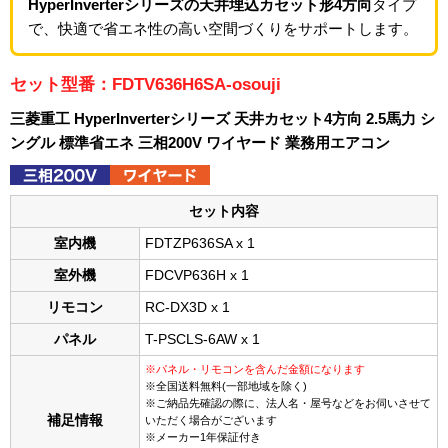
HyperInverterシリーズの天井埋込カセット形4方向
タイプ
で、快適で省エネ性の高い空間づくりをサポートします。
セット型番：FDTV636H6SA-osouji
三菱重工 HyperInverterシリーズ 天井カセット4方向 2.5馬力 シ
ングル 標準省エネ 三相200V ワイヤード 業務用エアコン
セット内容
室内機
FDTZP636SA x 1
室外機
FDCVP636H x 1
リモコン
RC-DX3D x 1
パネル
T-PSCLS-6AW x 1
※パネル・リモコンを含んだ金額になります
※全国送料無料(一部地域を除く)
※ご納品先確認の際に、法人名・屋号などをお伺いさせて
補足情報
いただく場合がございます
※メーカー1年保証付き