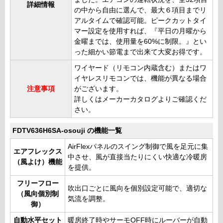
詳細情報
の中から自由に選んで、最大６項目までリ
アルタイムで確認可能。ピークカットタイ
マー設定を使用すれば、『平日の月曜から
金曜までは、使用量を60%に制限。』とい
った細かい節電まで出来て大変お得です。
ワイヤード（リモコン内蔵含む）またはワ
イヤレスリモコンでは、機能が異なる場合
注意事項
がございます。
詳しくはメーカーカタログよりご確認くだ
さい。
FDTV636H6SA-osouji の機能一覧
AirFlexパネルのスイング制御で風を足元に集
エアフレックス
中させ、風が直接当たりにくい快適な冷暖房
（風よけ）機能
を提供。
フリーフロー
吹出口ごとに風向を個別設定可能で、適切な
（風向個別制
気流を調整。
御）
自動水平セット
暖房終了時やサーモOFF時にルーバーが自動