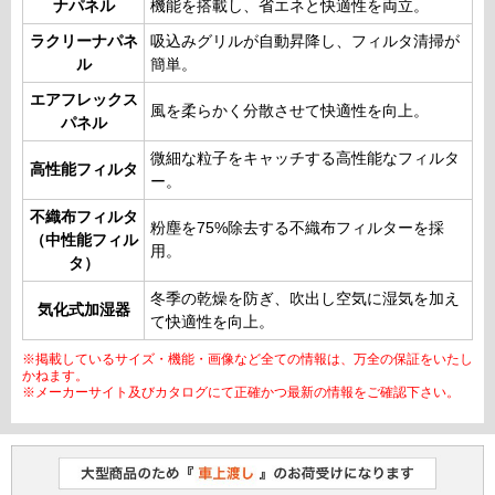
ナパネル
機能を搭載し、省エネと快適性を両立。
ラクリーナパネ
吸込みグリルが自動昇降し、フィルタ清掃が
ル
簡単。
エアフレックス
風を柔らかく分散させて快適性を向上。
パネル
微細な粒子をキャッチする高性能なフィルタ
高性能フィルタ
ー。
不織布フィルタ
粉塵を75%除去する不織布フィルターを採
（中性能フィル
用。
タ）
冬季の乾燥を防ぎ、吹出し空気に湿気を加え
気化式加湿器
て快適性を向上。
※掲載しているサイズ・機能・画像など全ての情報は、万全の保証をいたし
かねます。
※メーカーサイト及びカタログにて正確かつ最新の情報をご確認下さい。