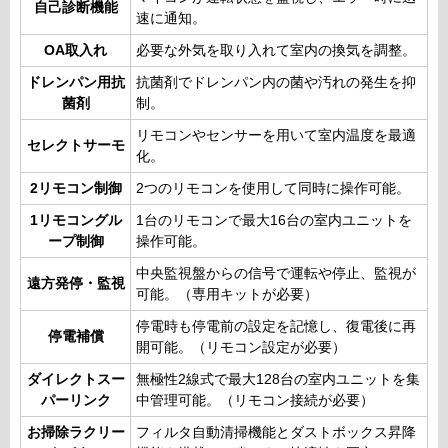
自己診断機能
速に通知。
OA取入れ
必要な外気を取り入れて室内の換気を調整。
ドレンパン用抗
抗菌剤でドレンパン内の菌や汚れの発生を抑
菌剤
制。
リモコンやセンサーを用いて室内温度を最適
セレクトサーモ
化。
2リモコン制御
2つのリモコンを使用して同時に操作可能。
1リモコングル
1台のリモコンで最大16台の室内ユニットを
ープ制御
操作可能。
中央監視盤からの信号で運転や停止、監視が
遠方発停・監視
可能。（専用キットが必要）
停電時も停電前の設定を記憶し、復電後に再
停電補償
開可能。（リモコン設定が必要）
ダイレクトスー
無極性2線式で最大128台の室内ユニットを集
パーリンク
中管理可能。（リモコン接続が必要）
お掃除ラクリー
フィルタ自動清掃機能とダストボックス昇降