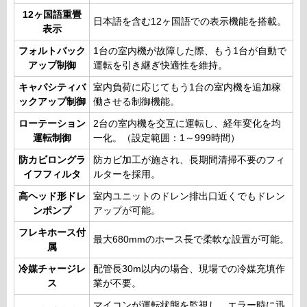
12ヶ国語重畳
日本語を含む12ヶ国語での表示機能を搭載。
表示
フォルトバック
1台の室内機が故障した際、もう1台が自動で
アップ制御
運転を引き継ぎ快適性を維持。
キャパシティバ
室内負荷に応じてもう1台の室内機を追加稼
ックアップ制御
働させる制御機能。
ローテーション
2台の室内機を交互に運転し、経年変化を均
運転制御
一化。（設定範囲：1～999時間）
防カビロングラ
防カビ加工が施され、長期間清掃不要のフィ
イフフィルタ
ルターを採用。
高ヘッド形ドレ
室内ユニットのドレン排出口近くでもドレン
ンポンプ
アップが可能。
フレキホース付
最大680mmのホース長で柔軟な設置が可能。
属
冷媒チャージレ
配管長30m以内の場合、現場での冷媒充填作
ス
業が不要。
マイコンが運転状態を監視し、エラー時に迅