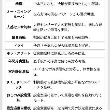
機構
で水平になり、冷風が直接当たらない設計。
オートスイング
左右方向の風を8パターンから選択可能。
ルーバ
人感センサーで人の有無を確認し、無駄な運
人感センサ制御
転を防いで節電を実現。
風量自動
部屋の状況に応じて風量を自動調整。
ドライ
快適さを保ちながら除湿運転を実施。
ホットスタート
暖房開始時に冷風が出るのを防止。
年間冷房運転
夏季以外の冷房需要にも対応可能。
-15℃までの冷房運転に対応し、静音性を確
室外静音運転
保。
[F1]、[F2]スイ
制御盤から直接機能設定が可能な2つのスイ
ッチ
ッチを搭載。
おこのみ設定運
設定室温に基づいて最適な運転を自動で行う
転
モード。
設定温度自動復
設定変更後も一定時間で元の設定温度に戻る