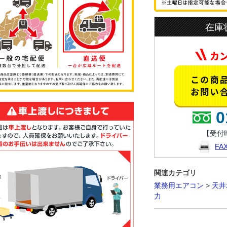
在庫
0
【受付時
F
関連カテゴリ
業務用エアコン
>
天井
力