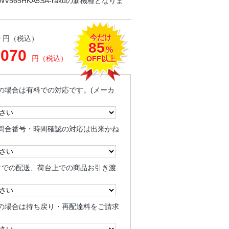
565HKA5SA-rakuの新機種となりま
今だけ
0
円（税込）
85
%
,070
円（税込）
OFF以上
の場合は有料での対応です。(メーカ
問合番号・時間確認の対応は出来かね
クでの配送、荷台上での商品お引き渡
の場合は持ち戻り・再配達料をご請求