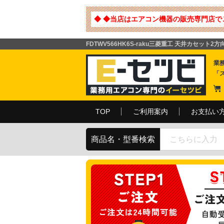
◆ ◆当店はエアコン機器の販売専門店で
FDTWV566HK6S-raku三菱重工 天井カセット2方向 
業
「
TOP
ご利用案内
お支払い
商品名・型番検索