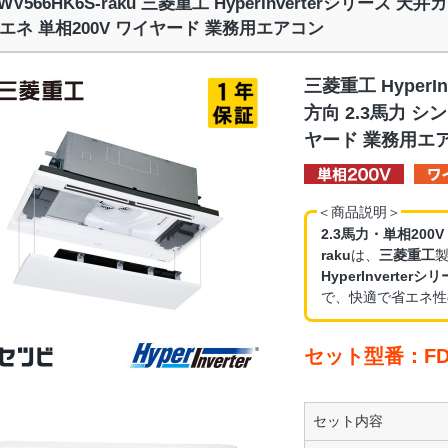
WV566HK6S-raku 三菱重工 HyperInverterシリーズ 
エネ 単相200V ワイヤード 業務用エアコン
三菱重工 HyperI
方向 2.3馬力 シ
ヤード 業務用エ
＜商品説明＞
2.3馬力・単相200
raku
は、
三菱重工
HyperInvert
で、快適で省エネ性
セット型番：FDTW
セット内容