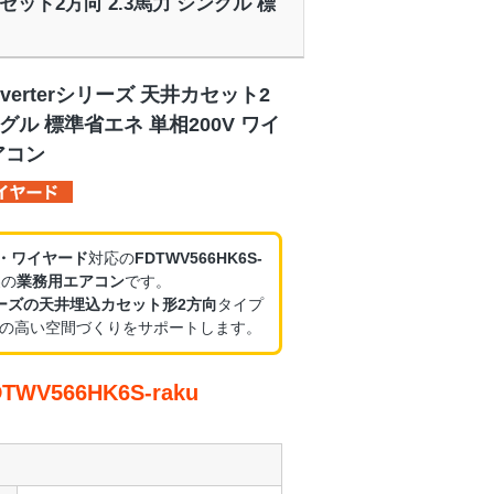
天井カセット2方向 2.3馬力 シングル 標
nverterシリーズ 天井カセット2
ングル 標準省エネ 単相200V ワイ
アコン
V・ワイヤード
対応の
FDTWV566HK6S-
製の
業務用エアコン
です。
erシリーズの天井埋込カセット形2方向
タイプ
の高い空間づくりをサポートします。
V566HK6S-raku