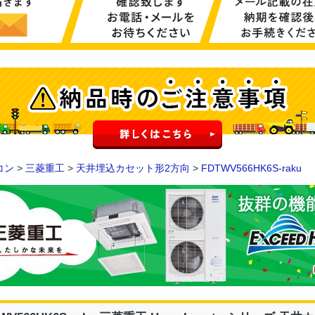
コン
>
三菱重工
>
天井埋込カセット形2方向
>
FDTWV566HK6S-raku