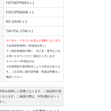
FDTWZP566S x 1
FDCVP566HK x 1
RC-DX3D x 1
TW-PSL-27W x 1
※パネル・リモコンを含んだ金額になります
※全国送料無料(一部地域を除く)
※ご納品先確認の際に、法人名・屋号などを
お伺いさせていただく場合がございます
※メーカー1年保証付き
※設置環境や使用状況により注意点がありま
す。ご注文前に据付説明書・取扱説明書をご
確認ください。
内容を総称した型番となります。ご納品時の型
となります。ご確認の際は、HP記載のセット
さい。