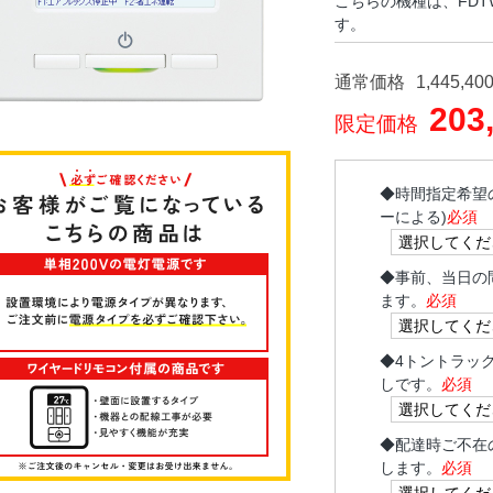
こちらの機種は、FDTWV
す。
通常価格
1,445,40
203
限定価格
◆
時間指定希望
ーによる)
必須
◆
事前、当日の
ます。
必須
◆
4トントラッ
しです。
必須
◆
配達時ご不在
します。
必須