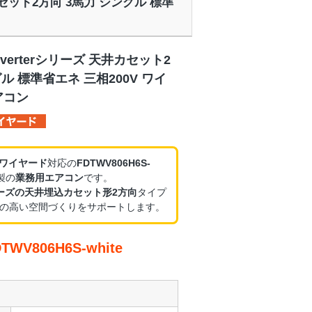
 天井カセット2方向 3馬力 シングル 標準
nverterシリーズ 天井カセット2
ル 標準省エネ 三相200V ワイ
アコン
・ワイヤード
対応の
FDTWV806H6S-
製の
業務用エアコン
です。
erシリーズの天井埋込カセット形2方向
タイプ
の高い空間づくりをサポートします。
V806H6S-white