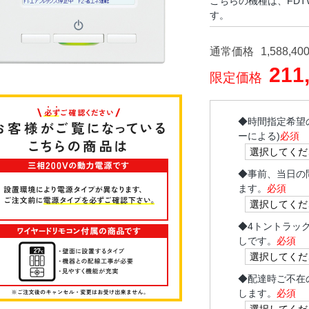
こちらの機種は、FDTWV
す。
通常価格
1,588,40
211
限定価格
◆
時間指定希望
ーによる)
必須
◆
事前、当日の
ます。
必須
◆
4トントラッ
しです。
必須
◆
配達時ご不在
します。
必須