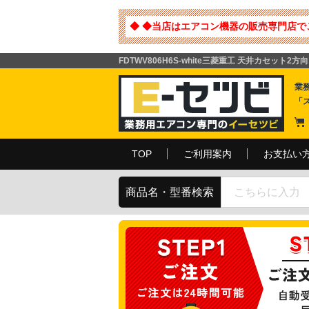
◆ ◆当店はエアコン機器の販売専門店で
FDTWV806H6S-white三菱重工 天井カセット2方向 
業
「
TOP
ご利用案内
お支払い
商品名・型番検索