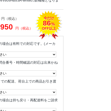
805HB5SA-whiteの新機種となりま
今だけ
0
円（税込）
86
%
,950
円（税込）
OFF以上
の場合は有料での対応です。(メーカ
問合番号・時間確認の対応は出来かね
クでの配送、荷台上での商品お引き渡
の場合は持ち戻り・再配達料をご請求