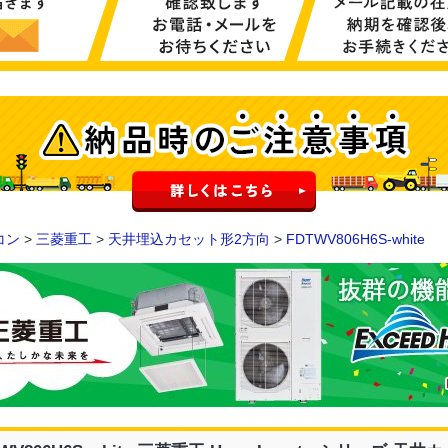
コン
>
三菱重工
>
天井埋込カセット形2方向
>
FDTWV806H6S-white