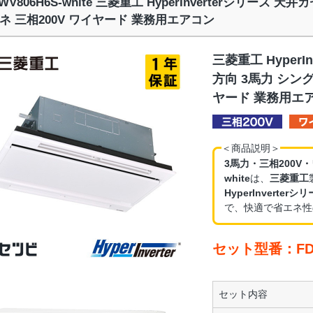
TWV806H6S-white 三菱重工 HyperInverterシリーズ
ネ 三相200V ワイヤード 業務用エアコン
三菱重工 HyperI
方向 3馬力 シング
ヤード 業務用エ
＜商品説明＞
3馬力・三相200V
white
は、
三菱重工
HyperInvert
で、快適で省エネ性
セット型番：FDTW
セット内容