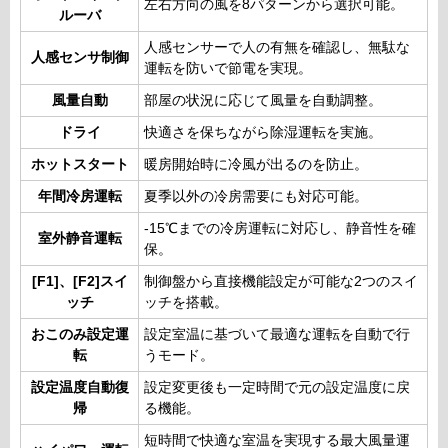
左右方向の風を8パターンから選択可能。
ルーバ
人感センサーで人の有無を確認し、無駄な
人感センサ制御
運転を防いで節電を実現。
風量自動
部屋の状況に応じて風量を自動調整。
ドライ
快適さを保ちながら除湿運転を実施。
ホットスタート
暖房開始時に冷風が出るのを防止。
年間冷房運転
夏季以外の冷房需要にも対応可能。
-15℃までの冷房運転に対応し、静音性を確
室外静音運転
保。
[F1]、[F2]スイ
制御盤から直接機能設定が可能な2つのスイ
ッチ
ッチを搭載。
おこのみ設定運
設定室温に基づいて最適な運転を自動で行
転
うモード。
設定温度自動復
設定変更後も一定時間で元の設定温度に戻
帰
る機能。
短時間で快適な室温を実現する最大風量運