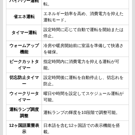
ハイパワー運転
転。
エネルギー効率を高め、消費電力を抑えた
省エネ運転
運転モード。
設定時間に応じて自動で運転を開始または
タイマー運転
停止。
ウォームアップ
冷房や暖房開始前に室温を準備して快適さ
機能
を確保。
ピークカットタ
指定時間内に消費電力を抑える運転が可
イマー
能。
切忘防止タイマ
設定時間後に運転を自動停止し、切忘れを
ー
防止。
ウィークリータ
曜日や時間を設定してスケジュール運転が
イマー
可能。
運転ランプ調度
運転ランプの輝度を10段階で調整可能。
調整
12ヶ国語重畳表
日本語を含む12ヶ国語での表示機能を搭
示
載。