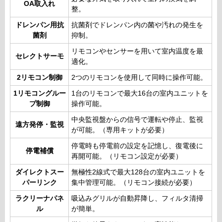
OA取入れ
整。
ドレンパン用抗
抗菌剤でドレンパン内の菌や汚れの発生を
菌剤
抑制。
リモコンやセンサーを用いて室内温度を最
セレクトサーモ
適化。
2リモコン制御
2つのリモコンを使用して同時に操作可能。
1リモコングルー
1台のリモコンで最大16台の室内ユニットを
プ制御
操作可能。
中央監視盤からの信号で運転や停止、監視
遠方発停・監視
が可能。（専用キットが必要）
停電時も停電前の設定を記憶し、復電後に
停電補償
再開可能。（リモコン設定が必要）
ダイレクトスー
無極性2線式で最大128台の室内ユニットを
パーリンク
集中管理可能。（リモコン接続が必要）
ラクリーナパネ
吸込みグリルが自動昇降し、フィルタ清掃
ル
が簡単。