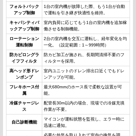
フォルトバック
1台の室内機が故障した際、もう1台が自動
アップ制御
で運転を引き継ぎ快適性を維持。
キャパシティバ
室内負荷に応じてもう1台の室内機を追加稼
ックアップ制御
働させる制御機能。
ローテーション
2台の室内機を交互に運転し、経年変化を均
運転制御
一化。（設定範囲：1～999時間）
防カビロングラ
防カビ加工が施され、長期間清掃不要のフ
イフフィルタ
ィルターを採用。
高ヘッド形ドレ
室内ユニットのドレン排出口近くでもドレ
ンポンプ
ンアップが可能。
フレキホース付
最大680mmのホース長で柔軟な設置が可
属
能。
冷媒チャージレ
配管長30m以内の場合、現場での冷媒充填
ス
作業が不要。
マイコンが運転状態を監視し、エラー時に
自己診断機能
迅速に通知。
必要な外気を取り入れて室内の換気を調