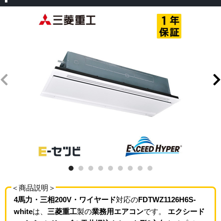
＜商品説明＞
4馬力・三相200V・ワイヤード
対応の
FDTWZ1126H6S-
white
は、
三菱重工
製の
業務用エアコン
です。
エクシード