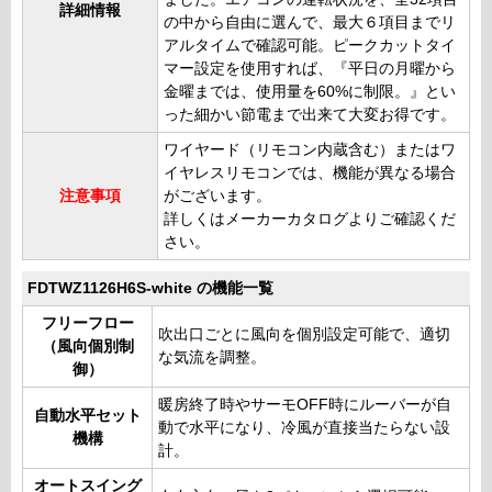
詳細情報
の中から自由に選んで、最大６項目までリ
アルタイムで確認可能。ピークカットタイ
マー設定を使用すれば、『平日の月曜から
金曜までは、使用量を60%に制限。』とい
った細かい節電まで出来て大変お得です。
ワイヤード（リモコン内蔵含む）またはワ
イヤレスリモコンでは、機能が異なる場合
注意事項
がございます。
詳しくはメーカーカタログよりご確認くだ
さい。
FDTWZ1126H6S-white の機能一覧
フリーフロー
吹出口ごとに風向を個別設定可能で、適切
（風向個別制
な気流を調整。
御）
暖房終了時やサーモOFF時にルーバーが自
自動水平セット
動で水平になり、冷風が直接当たらない設
機構
計。
オートスイング