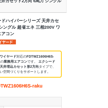
 天井カセット2方向 6馬力 シングル
ードハイパーシリーズ 天井カセ
シングル 超省エネ 三相200V ワ
エアコン
・ワイヤード
対応の
FDTWZ1606H6S-
製の
業務用エアコン
です。
エクシード
天井埋込カセット形2方向
タイプで、
い空間づくりをサポートします。
Z1606H6S-raku