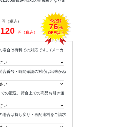
1605H5SA-rakuの新機種となりま
今だけ
0
円（税込）
76
%
,120
円（税込）
OFF以上
の場合は有料での対応です。(メーカ
問合番号・時間確認の対応は出来かね
クでの配送、荷台上での商品お引き渡
の場合は持ち戻り・再配達料をご請求