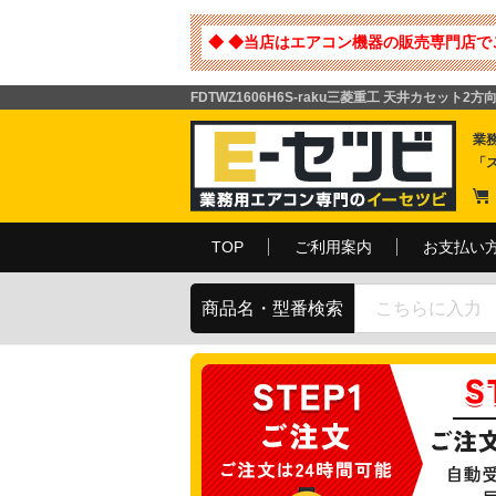
◆ ◆当店はエアコン機器の販売専門店で
FDTWZ1606H6S-raku三菱重工 天井カセット
業
「
TOP
ご利用案内
お支払い
商品名・型番検索