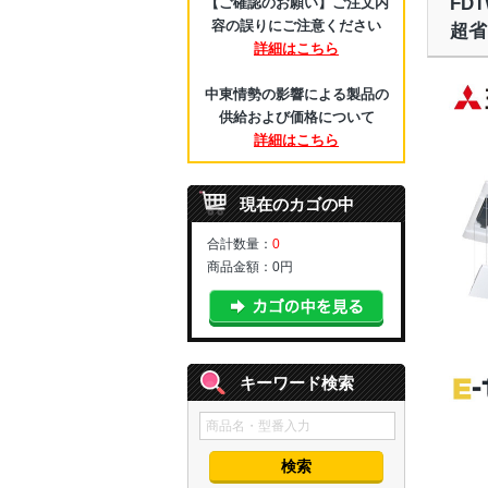
FD
【ご確認のお願い】ご注文内
容の誤りにご注意ください
超省
詳細はこちら
中東情勢の影響による製品の
供給および価格について
詳細はこちら
現在のカゴの中
合計数量：
0
商品金額：
0円
キーワード検索