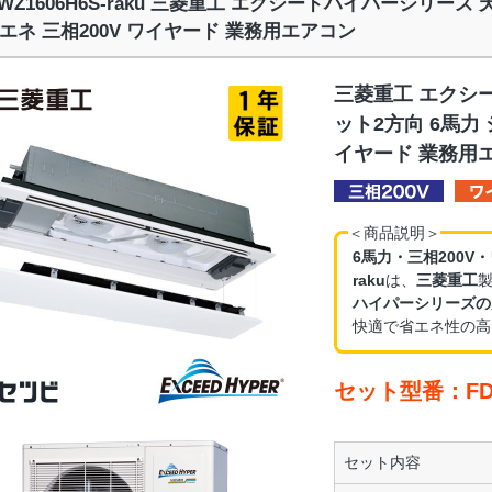
TWZ1606H6S-raku 三菱重工 エクシードハイパーシリーズ
エネ 三相200V ワイヤード 業務用エアコン
三菱重工 エクシ
ット2方向 6馬力 
イヤード 業務用
＜商品説明＞
6馬力・三相200V
raku
は、
三菱重工
ハイパーシリーズの
快適で省エネ性の高
セット型番：FDTW
セット内容