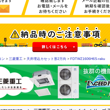
コン
>
三菱重工
>
天井埋込カセット形2方向
>
FDTWZ1606H6S-raku