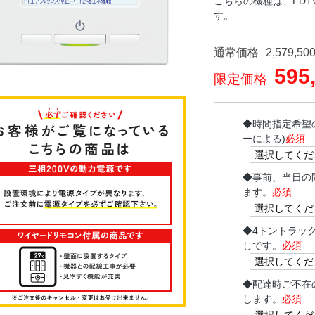
こちらの機種は、FDTWZ
す。
通常価格
2,579,50
595
限定価格
◆
時間指定希望
ーによる)
必須
◆
事前、当日の
ます。
必須
◆
4トントラッ
しです。
必須
◆
配達時ご不在
します。
必須