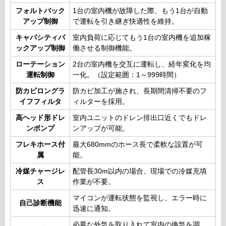
フォルトバック
1台の室内機が故障した際、もう1台が自動
アップ制御
で運転を引き継ぎ快適性を維持。
キャパシティバ
室内負荷に応じてもう1台の室内機を追加稼
ックアップ制御
働させる制御機能。
ローテーション
2台の室内機を交互に運転し、経年変化を均
運転制御
一化。（設定範囲：1～999時間）
防カビロングラ
防カビ加工が施され、長期間清掃不要のフ
イフフィルタ
ィルターを採用。
高ヘッド形ドレ
室内ユニットのドレン排出口近くでもドレ
ンポンプ
ンアップが可能。
フレキホース付
最大680mmのホース長で柔軟な設置が可
属
能。
冷媒チャージレ
配管長30m以内の場合、現場での冷媒充填
ス
作業が不要。
マイコンが運転状態を監視し、エラー時に
自己診断機能
迅速に通知。
必要な外気を取り入れて室内の換気を調