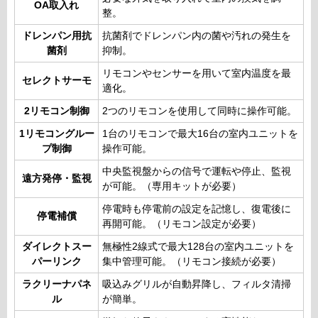
OA取入れ
整。
ドレンパン用抗
抗菌剤でドレンパン内の菌や汚れの発生を
菌剤
抑制。
リモコンやセンサーを用いて室内温度を最
セレクトサーモ
適化。
2リモコン制御
2つのリモコンを使用して同時に操作可能。
1リモコングルー
1台のリモコンで最大16台の室内ユニットを
プ制御
操作可能。
中央監視盤からの信号で運転や停止、監視
遠方発停・監視
が可能。（専用キットが必要）
停電時も停電前の設定を記憶し、復電後に
停電補償
再開可能。（リモコン設定が必要）
ダイレクトスー
無極性2線式で最大128台の室内ユニットを
パーリンク
集中管理可能。（リモコン接続が必要）
ラクリーナパネ
吸込みグリルが自動昇降し、フィルタ清掃
ル
が簡単。