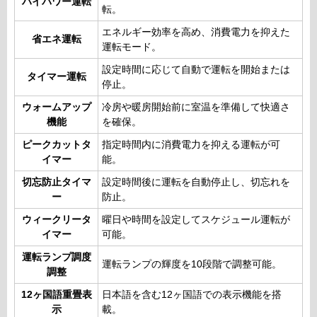
ハイパワー運転
転。
エネルギー効率を高め、消費電力を抑えた
省エネ運転
運転モード。
設定時間に応じて自動で運転を開始または
タイマー運転
停止。
ウォームアップ
冷房や暖房開始前に室温を準備して快適さ
機能
を確保。
ピークカットタ
指定時間内に消費電力を抑える運転が可
イマー
能。
切忘防止タイマ
設定時間後に運転を自動停止し、切忘れを
ー
防止。
ウィークリータ
曜日や時間を設定してスケジュール運転が
イマー
可能。
運転ランプ調度
運転ランプの輝度を10段階で調整可能。
調整
12ヶ国語重畳表
日本語を含む12ヶ国語での表示機能を搭
示
載。