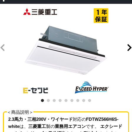
＜商品説明＞
2.3馬力・三相200V・ワイヤード
対応の
FDTWZ566H6S-
white
は、
三菱重工
製の
業務用エアコン
です。
エクシード