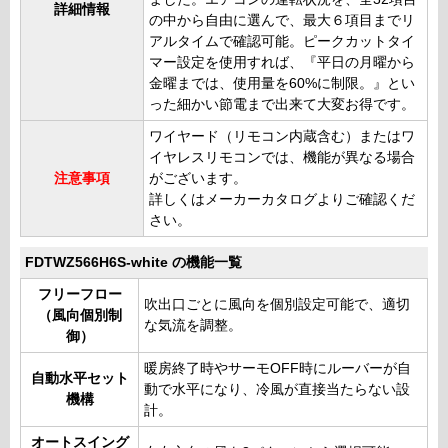
詳細情報
の中から自由に選んで、最大６項目までリ
アルタイムで確認可能。ピークカットタイ
マー設定を使用すれば、『平日の月曜から
金曜までは、使用量を60%に制限。』とい
った細かい節電まで出来て大変お得です。
ワイヤード（リモコン内蔵含む）またはワ
イヤレスリモコンでは、機能が異なる場合
注意事項
がございます。
詳しくはメーカーカタログよりご確認くだ
さい。
FDTWZ566H6S-white の機能一覧
フリーフロー
吹出口ごとに風向を個別設定可能で、適切
（風向個別制
な気流を調整。
御）
暖房終了時やサーモOFF時にルーバーが自
自動水平セット
動で水平になり、冷風が直接当たらない設
機構
計。
オートスイング