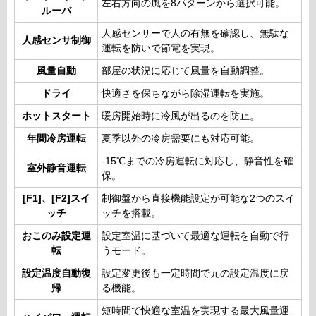
左右方向の風を8パターンから選択可能。
ルーバ
人感センサーで人の有無を確認し、無駄な
人感センサ制御
運転を防いで節電を実現。
風量自動
部屋の状況に応じて風量を自動調整。
ドライ
快適さを保ちながら除湿運転を実施。
ホットスタート
暖房開始時に冷風が出るのを防止。
年間冷房運転
夏季以外の冷房需要にも対応可能。
-15℃までの冷房運転に対応し、静音性を確
室外静音運転
保。
[F1]、[F2]スイ
制御盤から直接機能設定が可能な2つのスイ
ッチ
ッチを搭載。
おこのみ設定運
設定室温に基づいて最適な運転を自動で行
転
うモード。
設定温度自動復
設定変更後も一定時間で元の設定温度に戻
帰
る機能。
短時間で快適な室温を実現する最大風量運