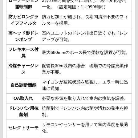
ローテーション
2台の室内機を交互に運転し、経年変化を均
運転制御
一化。（設定範囲：1～999時間）
防カビロングラ
防カビ加工が施され、長期間清掃不要のフィ
イフフィルタ
ルターを採用。
高ヘッド形ドレ
室内ユニットのドレン排出口近くでもドレン
ンポンプ
アップが可能。
フレキホース付
最大680mmのホース長で柔軟な設置が可能。
属
冷媒チャージレ
配管長30m以内の場合、現場での冷媒充填作
ス
業が不要。
マイコンが運転状態を監視し、エラー時に迅
自己診断機能
速に通知。
OA取入れ
必要な外気を取り入れて室内の換気を調整。
ドレンパン用抗
抗菌剤でドレンパン内の菌や汚れの発生を抑
菌剤
制。
リモコンやセンサーを用いて室内温度を最適
セレクトサーモ
化。