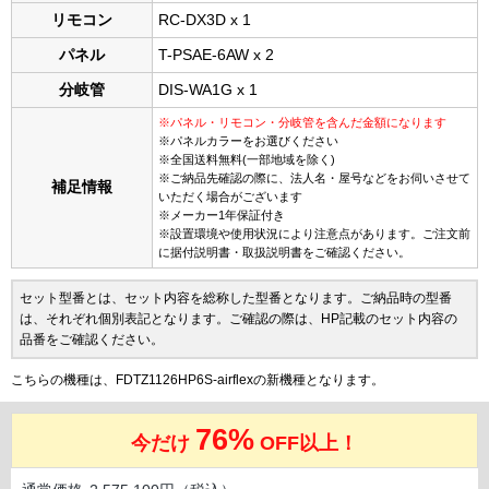
リモコン
RC-DX3D x 1
パネル
T-PSAE-6AW x 2
分岐管
DIS-WA1G x 1
※パネル・リモコン・分岐管を含んだ金額になります
※パネルカラーをお選びください
※全国送料無料(一部地域を除く)
※ご納品先確認の際に、法人名・屋号などをお伺いさせて
補足情報
いただく場合がございます
※メーカー1年保証付き
※設置環境や使用状況により注意点があります。ご注文前
に据付説明書・取扱説明書をご確認ください。
セット型番とは、セット内容を総称した型番となります。ご納品時の型番
は、それぞれ個別表記となります。ご確認の際は、HP記載のセット内容の
品番をご確認ください。
こちらの機種は、FDTZ1126HP6S-airflexの新機種となります。
76%
今だけ
OFF以上！