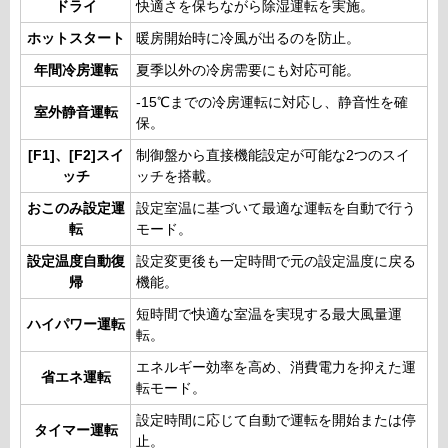
ドライ
快適さを保ちながら除湿運転を実施。
ホットスタート
暖房開始時に冷風が出るのを防止。
年間冷房運転
夏季以外の冷房需要にも対応可能。
-15℃までの冷房運転に対応し、静音性を確
室外静音運転
保。
[F1]、[F2]スイ
制御盤から直接機能設定が可能な2つのスイ
ッチ
ッチを搭載。
おこのみ設定運
設定室温に基づいて最適な運転を自動で行う
転
モード。
設定温度自動復
設定変更後も一定時間で元の設定温度に戻る
帰
機能。
短時間で快適な室温を実現する最大風量運
ハイパワー運転
転。
エネルギー効率を高め、消費電力を抑えた運
省エネ運転
転モード。
設定時間に応じて自動で運転を開始または停
タイマー運転
止。