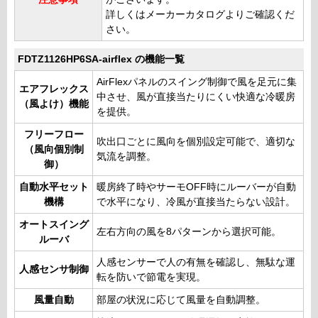
詳しくはメーカーカタログよりご確認くだ
さい。
FDTZ1126HP6SA-airflex の機能一覧
AirFlexパネルのスイング制御で風を足元に集
エアフレックス
中させ、風が直接当たりにくい快適な冷暖房
（風よけ）機能
を提供。
フリーフロー
吹出口ごとに風向を個別設定可能で、適切な
（風向個別制
気流を調整。
御）
自動水平セット
暖房終了時やサーモOFF時にルーバーが自動
機構
で水平になり、冷風が直接当たらない設計。
オートスイング
左右方向の風を8パターンから選択可能。
ルーバ
人感センサーで人の有無を確認し、無駄な運
人感センサ制御
転を防いで節電を実現。
風量自動
部屋の状況に応じて風量を自動調整。