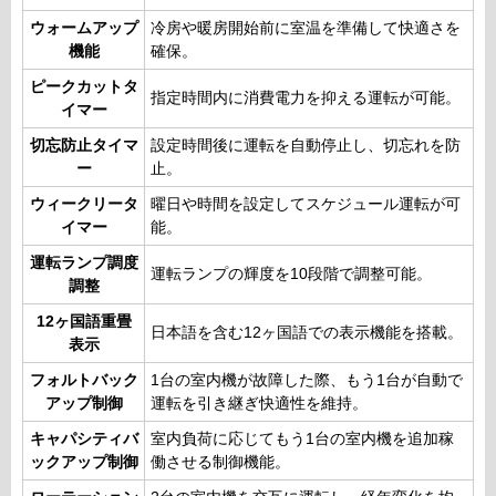
ウォームアップ
冷房や暖房開始前に室温を準備して快適さを
機能
確保。
ピークカットタ
指定時間内に消費電力を抑える運転が可能。
イマー
切忘防止タイマ
設定時間後に運転を自動停止し、切忘れを防
ー
止。
ウィークリータ
曜日や時間を設定してスケジュール運転が可
イマー
能。
運転ランプ調度
運転ランプの輝度を10段階で調整可能。
調整
12ヶ国語重畳
日本語を含む12ヶ国語での表示機能を搭載。
表示
フォルトバック
1台の室内機が故障した際、もう1台が自動で
アップ制御
運転を引き継ぎ快適性を維持。
キャパシティバ
室内負荷に応じてもう1台の室内機を追加稼
ックアップ制御
働させる制御機能。