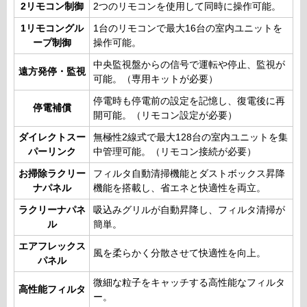
2リモコン制御
2つのリモコンを使用して同時に操作可能。
1リモコングル
1台のリモコンで最大16台の室内ユニットを
ープ制御
操作可能。
中央監視盤からの信号で運転や停止、監視が
遠方発停・監視
可能。（専用キットが必要）
停電時も停電前の設定を記憶し、復電後に再
停電補償
開可能。（リモコン設定が必要）
ダイレクトスー
無極性2線式で最大128台の室内ユニットを集
パーリンク
中管理可能。（リモコン接続が必要）
お掃除ラクリー
フィルタ自動清掃機能とダストボックス昇降
ナパネル
機能を搭載し、省エネと快適性を両立。
ラクリーナパネ
吸込みグリルが自動昇降し、フィルタ清掃が
ル
簡単。
エアフレックス
風を柔らかく分散させて快適性を向上。
パネル
微細な粒子をキャッチする高性能なフィルタ
高性能フィルタ
ー。