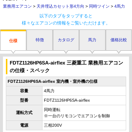
業務用エアコン
>
天井埋込カセット形4方向
>
同時ツイン
>
4馬力
以下のタブをタップすると
様々なエアコンの情報をご覧いただけます。
特徴
カタログ
馬力
価格比較
仕様
FDTZ1126HP6SA-airflex 三菱重工 業務用エアコン
の仕様・スペック
FDTZ1126HP6SA-airflex 室内機・室外機の仕様
容量
4馬力
型番
FDTZ1126HP6SA-airflex
同時運転
運転方式
※一台のリモコンでエアコンを制御
電源
三相200V