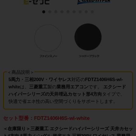
＜商品説明＞
5馬力・三相200V・ワイヤレス
対応の
FDTZ1406H6S-wl-
white
は、
三菱重工
製の
業務用エアコン
です。
エクシード
ハイパーシリーズの天井埋込カセット形4方向
タイプで、
快適で省エネ性の高い空間づくりをサポートします。
セット型番：FDTZ1406H6S-wl-white
＜在庫限り＞三菱重工 エクシードハイパーシリーズ 天井カセッ
ト4方向 5馬力 シングル 超省エネ 三相200V ワイヤレス 業務用