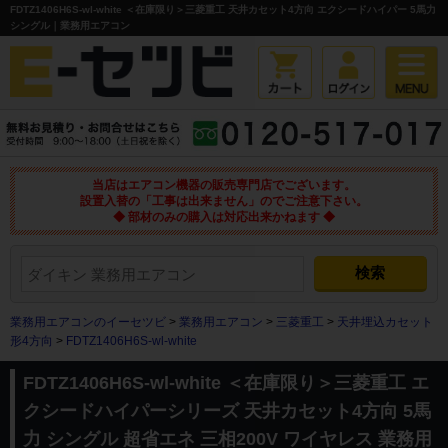
FDTZ1406H6S-wl-white ＜在庫限り＞三菱重工 天井カセット4方向 エクシードハイパー 5馬力
シングル｜業務用エアコン
当店はエアコン機器の販売専門店でございます。
設置入替の「工事は出来ません」のでご注意下さい。
◆ 部材のみの購入は対応出来かねます ◆
業務用エアコンのイーセツビ
>
業務用エアコン
>
三菱重工
>
天井埋込カセット
形4方向
>
FDTZ1406H6S-wl-white
FDTZ1406H6S-wl-white ＜在庫限り＞三菱重工 エ
クシードハイパーシリーズ 天井カセット4方向 5馬
力 シングル 超省エネ 三相200V ワイヤレス 業務用