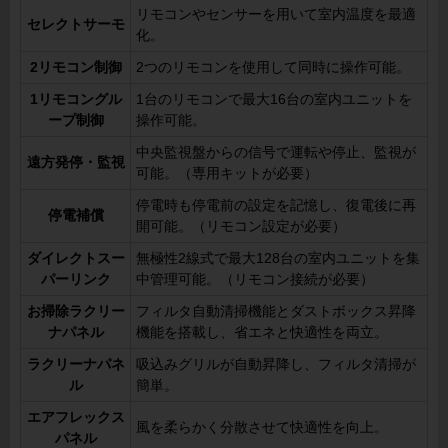
リモコンやセンサーを用いて室内温度を最適
セレクトサーモ
化。
2リモコン制御
2つのリモコンを使用して同時に操作可能。
1リモコングル
1台のリモコンで最大16台の室内ユニットを
ープ制御
操作可能。
中央監視盤からの信号で運転や停止、監視が
遠方発停・監視
可能。（専用キットが必要）
停電時も停電前の設定を記憶し、復電後に再
停電補償
開可能。（リモコン設定が必要）
ダイレクトスー
無極性2線式で最大128台の室内ユニットを集
パーリンク
中管理可能。（リモコン接続が必要）
お掃除ラクリー
フィルタ自動清掃機能とダストボックス昇降
ナパネル
機能を搭載し、省エネと快適性を両立。
ラクリーナパネ
吸込みグリルが自動昇降し、フィルタ清掃が
ル
簡単。
エアフレックス
風を柔らかく分散させて快適性を向上。
パネル