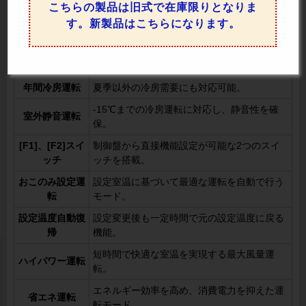
転を防いで節電を実現。
こちらの製品は旧式で在庫限りとなりま
風量自動
部屋の状況に応じて風量を自動調整。
す。新製品はこちらになります。
ドライ
快適さを保ちながら除湿運転を実施。
ホットスタート
暖房開始時に冷風が出るのを防止。
年間冷房運転
夏季以外の冷房需要にも対応可能。
-15℃までの冷房運転に対応し、静音性を確
室外静音運転
保。
[F1]、[F2]スイ
制御盤から直接機能設定が可能な2つのスイ
ッチ
ッチを搭載。
おこのみ設定運
設定室温に基づいて最適な運転を自動で行う
転
モード。
設定温度自動復
設定変更後も一定時間で元の設定温度に戻る
帰
機能。
短時間で快適な室温を実現する最大風量運
ハイパワー運転
転。
エネルギー効率を高め、消費電力を抑えた運
省エネ運転
転モード。