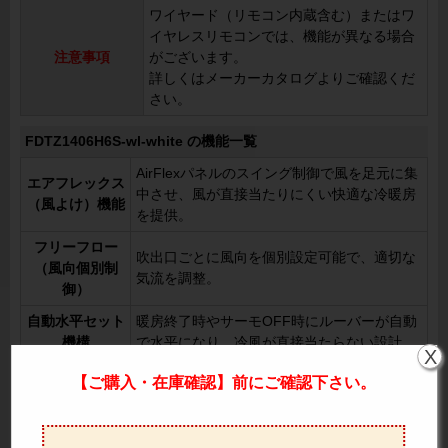
ワイヤード（リモコン内蔵含む）またはワ
イヤレスリモコンでは、機能が異なる場合
注意事項
がございます。
詳しくはメーカーカタログよりご確認くだ
さい。
FDTZ1406H6S-wl-white の機能一覧
AirFlexパネルのスイング制御で風を足元に集
エアフレックス
中させ、風が直接当たりにくい快適な冷暖房
（風よけ）機能
を提供。
フリーフロー
吹出口ごとに風向を個別設定可能で、適切な
（風向個別制
気流を調整。
御）
自動水平セット
暖房終了時やサーモOFF時にルーバーが自動
機構
で水平になり、冷風が直接当たらない設計。
X
オートスイング
【ご購入・在庫確認】前にご確認下さい。
左右方向の風を8パターンから選択可能。
ルーバ
人感センサーで人の有無を確認し、無駄な運
人感センサ制御