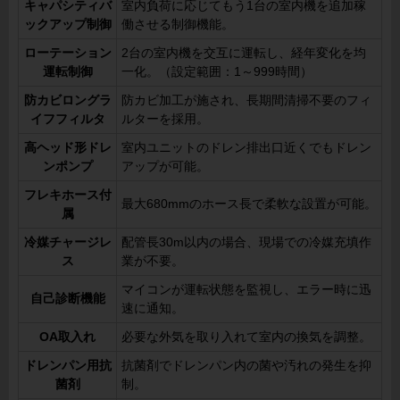
キャパシティバ
室内負荷に応じてもう1台の室内機を追加稼
ックアップ制御
働させる制御機能。
ローテーション
2台の室内機を交互に運転し、経年変化を均
運転制御
一化。（設定範囲：1～999時間）
防カビロングラ
防カビ加工が施され、長期間清掃不要のフィ
イフフィルタ
ルターを採用。
高ヘッド形ドレ
室内ユニットのドレン排出口近くでもドレン
ンポンプ
アップが可能。
フレキホース付
最大680mmのホース長で柔軟な設置が可能。
属
冷媒チャージレ
配管長30m以内の場合、現場での冷媒充填作
ス
業が不要。
マイコンが運転状態を監視し、エラー時に迅
自己診断機能
速に通知。
OA取入れ
必要な外気を取り入れて室内の換気を調整。
ドレンパン用抗
抗菌剤でドレンパン内の菌や汚れの発生を抑
菌剤
制。