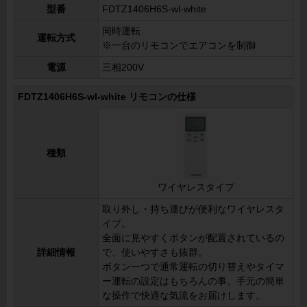
型番
FDTZ1406H6S-wl-white
同時運転
運転方式
※一台のリモコンでエアコンを制御
電源
三相200V
FDTZ1406H6S-wl-white リモコンの仕様
種類
ワイヤレスタイプ
取り外し・持ち運びが便利なワイヤレスタ
イプ。
全面に見やすくボタンが配置されているの
詳細情報
で、使いやすさも抜群。
ボタン一つで通常運転の切り替えやタイマ
ー運転の設定はもちろんの事。手元の簡単
な操作で快適な気流をお届けします。