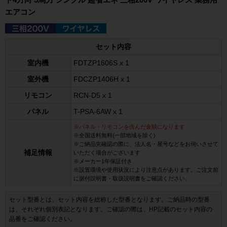
エアコン
セット内容
室内機
FDTZP1606S x 1
室外機
FDCZP1406H x 1
リモコン
RCN-D5 x 1
パネル
T-PSA-6AW x 1
※パネル・リモコンを含んだ金額になります
※全国送料無料(一部地域を除く)
※ご納品先確認の際に、法人名・屋号などをお伺いさせて
補足情報
いただく場合がございます
※メーカー1年保証付き
※設置環境や使用状況により注意点があります。ご注文前
に据付説明書・取扱説明書をご確認ください。
セット型番とは、セット内容を総称した型番となります。ご納品時の型番
は、それぞれ個別表記となります。ご確認の際は、HP記載のセット内容の
品番をご確認ください。