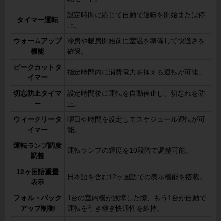
設定時間に応じて自動で運転を開始または停
タイマー運転
止。
ウォームアップ
冷房や暖房開始前に室温を準備して快適さを
機能
確保。
ピークカットタ
指定時間内に消費電力を抑える運転が可能。
イマー
切忘防止タイマ
設定時間後に運転を自動停止し、切忘れを防
ー
止。
ウィークリータ
曜日や時間を設定してスケジュール運転が可
イマー
能。
運転ランプ調度
運転ランプの輝度を10段階で調整可能。
調整
12ヶ国語重畳
日本語を含む12ヶ国語での表示機能を搭載。
表示
フォルトバック
1台の室内機が故障した際、もう1台が自動で
アップ制御
運転を引き継ぎ快適性を維持。