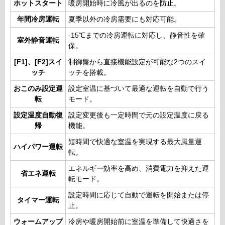
ホットスタート
暖房開始時に冷風が出るのを防止。
年間冷房運転
夏季以外の冷房需要にも対応可能。
-15℃までの冷房運転に対応し、静音性を確
室外静音運転
保。
[F1]、[F2]スイ
制御盤から直接機能設定が可能な2つのスイ
ッチ
ッチを搭載。
おこのみ設定運
設定室温に基づいて最適な運転を自動で行う
転
モード。
設定温度自動復
設定変更後も一定時間で元の設定温度に戻る
帰
機能。
短時間で快適な室温を実現する最大風量運
ハイパワー運転
転。
エネルギー効率を高め、消費電力を抑えた運
省エネ運転
転モード。
設定時間に応じて自動で運転を開始または停
タイマー運転
止。
ウォームアップ
冷房や暖房開始前に室温を準備して快適さを