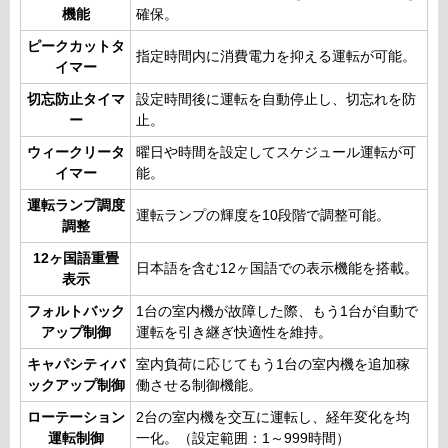
機能
確保。
ピークカットタ
指定時間内に消費電力を抑える運転が可能。
イマー
切忘防止タイマ
設定時間後に運転を自動停止し、切忘れを防
ー
止。
ウィークリータ
曜日や時間を設定してスケジュール運転が可
イマー
能。
運転ランプ調度
運転ランプの輝度を10段階で調整可能。
調整
12ヶ国語重畳
日本語を含む12ヶ国語での表示機能を搭載。
表示
フォルトバック
1台の室内機が故障した際、もう1台が自動で
アップ制御
運転を引き継ぎ快適性を維持。
キャパシティバ
室内負荷に応じてもう1台の室内機を追加稼
ックアップ制御
働させる制御機能。
ローテーション
2台の室内機を交互に運転し、経年変化を均
運転制御
一化。（設定範囲：1～999時間）