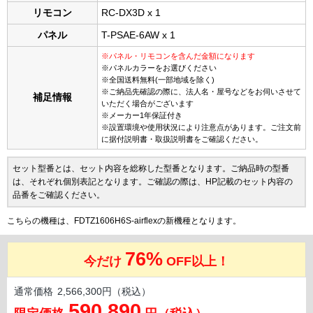
リモコン
RC-DX3D x 1
パネル
T-PSAE-6AW x 1
※パネル・リモコンを含んだ金額になります
※パネルカラーをお選びください
※全国送料無料(一部地域を除く)
※ご納品先確認の際に、法人名・屋号などをお伺いさせて
補足情報
いただく場合がございます
※メーカー1年保証付き
※設置環境や使用状況により注意点があります。ご注文前
に据付説明書・取扱説明書をご確認ください。
セット型番とは、セット内容を総称した型番となります。ご納品時の型番
は、それぞれ個別表記となります。ご確認の際は、HP記載のセット内容の
品番をご確認ください。
こちらの機種は、FDTZ1606H6S-airflexの新機種となります。
76%
今だけ
OFF以上！
通常価格
2,566,300円（税込）
590,890