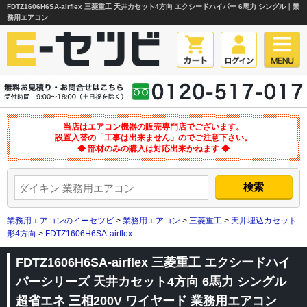
FDTZ1606H6SA-airflex 三菱重工 天井カセット4方向 エクシードハイパー 6馬力 シングル｜業
務用エアコン
当店はエアコン機器の販売専門店でございます。
設置入替の「工事は出来ません」のでご注意下さい。
◆ 部材のみの購入は対応出来かねます ◆
業務用エアコンのイーセツビ
>
業務用エアコン
>
三菱重工
>
天井埋込カセット
形4方向
>
FDTZ1606H6SA-airflex
FDTZ1606H6SA-airflex 三菱重工 エクシードハイ
パーシリーズ 天井カセット4方向 6馬力 シングル
超省エネ 三相200V ワイヤード 業務用エアコン