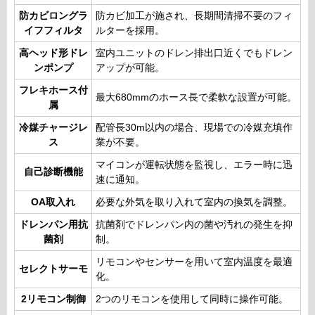
防カビロングラ
防カビ加工が施され、長期間清掃不要のフィ
イフフィルタ
ルターを採用。
高ヘッド形ドレ
室内ユニットのドレン排出口近くでもドレン
ンポンプ
アップが可能。
フレキホース付
最大680mmのホース長で柔軟な設置が可能。
属
冷媒チャージレ
配管長30m以内の場合、現場での冷媒充填作
ス
業が不要。
マイコンが運転状態を監視し、エラー時に迅
自己診断機能
速に通知。
OA取入れ
必要な外気を取り入れて室内の換気を調整。
ドレンパン用抗
抗菌剤でドレンパン内の菌や汚れの発生を抑
菌剤
制。
リモコンやセンサーを用いて室内温度を最適
セレクトサーモ
化。
2リモコン制御
2つのリモコンを使用して同時に操作可能。