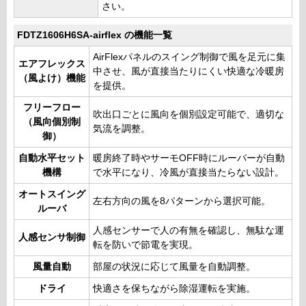
さい。
FDTZ1606H6SA-airflex の機能一覧
AirFlexパネルのスイング制御で風を足元に集
エアフレックス
中させ、風が直接当たりにくい快適な冷暖房
（風よけ）機能
を提供。
フリーフロー
吹出口ごとに風向を個別設定可能で、適切な
（風向個別制
気流を調整。
御）
自動水平セット
暖房終了時やサーモOFF時にルーバーが自動
機構
で水平になり、冷風が直接当たらない設計。
オートスイング
左右方向の風を8パターンから選択可能。
ルーバ
人感センサーで人の有無を確認し、無駄な運
人感センサ制御
転を防いで節電を実現。
風量自動
部屋の状況に応じて風量を自動調整。
ドライ
快適さを保ちながら除湿運転を実施。