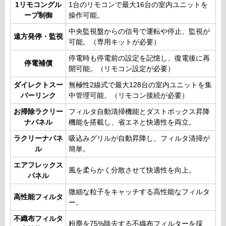
1リモコングル
1台のリモコンで最大16台の室内ユニットを
ープ制御
操作可能。
中央監視盤からの信号で運転や停止、監視が
遠方発停・監視
可能。（専用キットが必要）
停電時も停電前の設定を記憶し、復電後に再
停電補償
開可能。（リモコン設定が必要）
ダイレクトスー
無極性2線式で最大128台の室内ユニットを集
パーリンク
中管理可能。（リモコン接続が必要）
お掃除ラクリー
フィルタ自動清掃機能とダストボックス昇降
ナパネル
機能を搭載し、省エネと快適性を両立。
ラクリーナパネ
吸込みグリルが自動昇降し、フィルタ清掃が
ル
簡単。
エアフレックス
風を柔らかく分散させて快適性を向上。
パネル
微細な粒子をキャッチする高性能なフィルタ
高性能フィルタ
ー。
不織布フィルタ
粉塵を75%除去する不織布フィルターを採