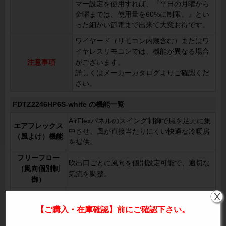
マー設定を使用すれば、『平日の月曜から
金曜までは、使用量を60%に制限。』とい
った細かい節電まで出来て大変お得です。
ワイヤード（リモコン内蔵含む）またはワ
イヤレスリモコンでは、機能が異なる場合
注意事項
がございます。
詳しくはメーカーカタログよりご確認くだ
さい。
FDTZ2246HP6S-white の機能一覧
AirFlexパネルのスイング制御で風を足元に集
エアフレックス
中させ、風が直接当たりにくい快適な冷暖房
（風よけ）機能
を提供。
フリーフロー
吹出口ごとに風向を個別設定可能で、適切な
（風向個別制
気流を調整。
御）
X
自動水平セット
暖房終了時やサーモOFF時にルーバーが自動
機構
で水平になり、冷風が直接当たらない設計。
【ご購入・在庫確認】前にご確認下さい。
オートスイング