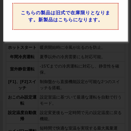
左右方向の風を8パターンから選択可能。
ルーバ
こちらの製品は旧式で在庫限りとなりま
人感センサーで人の有無を確認し、無駄な運
人感センサ制御
転を防いで節電を実現。
す。新製品はこちらになります。
風量自動
部屋の状況に応じて風量を自動調整。
ドライ
快適さを保ちながら除湿運転を実施。
ホットスタート
暖房開始時に冷風が出るのを防止。
年間冷房運転
夏季以外の冷房需要にも対応可能。
-15℃までの冷房運転に対応し、静音性を確
室外静音運転
保。
[F1]、[F2]スイ
制御盤から直接機能設定が可能な2つのスイ
ッチ
ッチを搭載。
おこのみ設定運
設定室温に基づいて最適な運転を自動で行う
転
モード。
設定温度自動復
設定変更後も一定時間で元の設定温度に戻る
帰
機能。
短時間で快適な室温を実現する最大風量運