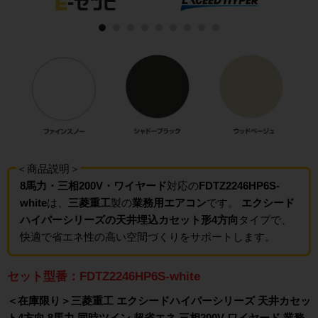
＜商品説明＞
8馬力・三相200V・ワイヤード
対応の
FDTZ2246HP6S-
white
は、
三菱重工
製の
業務用エアコン
です。
エクシード
ハイパーシリーズの天井埋込カセット形4方向
タイプで、
快適で省エネ性の高い空間づくりをサポートします。
セット型番：FDTZ2246HP6S-white
＜在庫限り＞三菱重工 エクシードハイパーシリーズ 天井カセッ
ト4方向 8馬力 同時ツイン 超省エネ 三相200V ワイヤード 業務