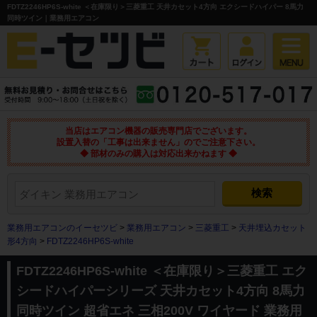
FDTZ2246HP6S-white ＜在庫限り＞三菱重工 天井カセット4方向 エクシードハイパー 8馬力
同時ツイン｜業務用エアコン
当店はエアコン機器の販売専門店でございます。
設置入替の「工事は出来ません」のでご注意下さい。
◆ 部材のみの購入は対応出来かねます ◆
業務用エアコンのイーセツビ
>
業務用エアコン
>
三菱重工
>
天井埋込カセット
形4方向
>
FDTZ2246HP6S-white
FDTZ2246HP6S-white ＜在庫限り＞三菱重工 エク
シードハイパーシリーズ 天井カセット4方向 8馬力
同時ツイン 超省エネ 三相200V ワイヤード 業務用