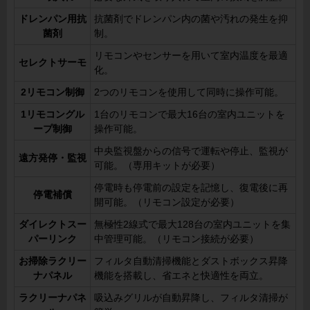
ドレンパン用抗
抗菌剤でドレンパン内の菌や汚れの発生を抑
菌剤
制。
リモコンやセンサーを用いて室内温度を最適
セレクトサーモ
化。
2リモコン制御
2つのリモコンを使用して同時に操作可能。
1リモコングル
1台のリモコンで最大16台の室内ユニットを
ープ制御
操作可能。
中央監視盤からの信号で運転や停止、監視が
遠方発停・監視
可能。（専用キットが必要）
停電時も停電前の設定を記憶し、復電後に再
停電補償
開可能。（リモコン設定が必要）
ダイレクトスー
無極性2線式で最大128台の室内ユニットを集
パーリンク
中管理可能。（リモコン接続が必要）
お掃除ラクリー
フィルタ自動清掃機能とダストボックス昇降
ナパネル
機能を搭載し、省エネと快適性を両立。
ラクリーナパネ
吸込みグリルが自動昇降し、フィルタ清掃が