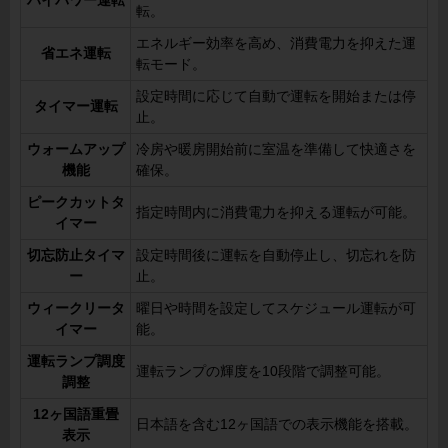
ハイパワー運転
転。
エネルギー効率を高め、消費電力を抑えた運
省エネ運転
転モード。
設定時間に応じて自動で運転を開始または停
タイマー運転
止。
ウォームアップ
冷房や暖房開始前に室温を準備して快適さを
機能
確保。
ピークカットタ
指定時間内に消費電力を抑える運転が可能。
イマー
切忘防止タイマ
設定時間後に運転を自動停止し、切忘れを防
ー
止。
ウィークリータ
曜日や時間を設定してスケジュール運転が可
イマー
能。
運転ランプ調度
運転ランプの輝度を10段階で調整可能。
調整
12ヶ国語重畳
日本語を含む12ヶ国語での表示機能を搭載。
表示