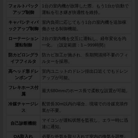
フォルトバック
1台の室内機が故障した際、もう1台が自動で
アップ制御
運転を引き継ぎ快適性を維持。
キャパシティバ
室内負荷に応じてもう1台の室内機を追加稼
ックアップ制御
働させる制御機能。
ローテーション
2台の室内機を交互に運転し、経年変化を均
運転制御
一化。（設定範囲：1～999時間）
防カビロングラ
防カビ加工が施され、長期間清掃不要のフィ
イフフィルタ
ルターを採用。
高ヘッド形ドレ
室内ユニットのドレン排出口近くでもドレン
ンポンプ
アップが可能。
フレキホース付
最大680mmのホース長で柔軟な設置が可能。
属
冷媒チャージレ
配管長30m以内の場合、現場での冷媒充填作
ス
業が不要。
マイコンが運転状態を監視し、エラー時に迅
自己診断機能
速に通知。
OA取入れ
必要な外気を取り入れて室内の換気を調整。