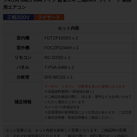
用エアコン
セット内容
室内機
FDTZP1606S x 2
室外機
FDCZP2246H x 1
リモコン
RC-DX3D x 1
パネル
T-PSA-6AW x 2
分岐管
DIS-WC1G x 1
※パネル・リモコン・分岐管を含んだ金額になります
※全国送料無料(一部地域を除く)
※ご納品先確認の際に、法人名・屋号などをお伺いさせて
補足情報
いただく場合がございます
※メーカー1年保証付き
※設置環境や使用状況により注意点があります。ご注文前
に据付説明書・取扱説明書をご確認ください。
セット型番とは、セット内容を総称した型番となります。ご納品時の型番
は、それぞれ個別表記となります。ご確認の際は、HP記載のセット内容の