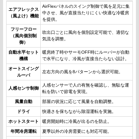
AirFlexパネルのスイング制御で風を足元に集
エアフレックス
中させ、風が直接当たりにくい快適な冷暖房
（風よけ）機能
を提供。
フリーフロー
吹出口ごとに風向を個別設定可能で、適切な
（風向個別制
気流を調整。
御）
自動水平セット
暖房終了時やサーモOFF時にルーバーが自動
機構
で水平になり、冷風が直接当たらない設計。
オートスイング
左右方向の風を8パターンから選択可能。
ルーバ
人感センサーで人の有無を確認し、無駄な運
人感センサ制御
転を防いで節電を実現。
風量自動
部屋の状況に応じて風量を自動調整。
ドライ
快適さを保ちながら除湿運転を実施。
ホットスタート
暖房開始時に冷風が出るのを防止。
年間冷房運転
夏季以外の冷房需要にも対応可能。