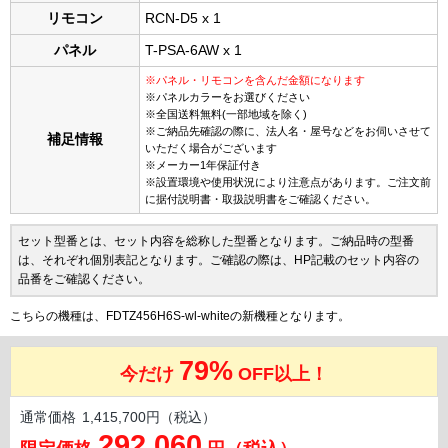
リモコン
RCN-D5 x 1
パネル
T-PSA-6AW x 1
※パネル・リモコンを含んだ金額になります
※パネルカラーをお選びください
※全国送料無料(一部地域を除く)
※ご納品先確認の際に、法人名・屋号などをお伺いさせて
補足情報
いただく場合がございます
※メーカー1年保証付き
※設置環境や使用状況により注意点があります。ご注文前
に据付説明書・取扱説明書をご確認ください。
セット型番とは、セット内容を総称した型番となります。ご納品時の型番
は、それぞれ個別表記となります。ご確認の際は、HP記載のセット内容の
品番をご確認ください。
こちらの機種は、FDTZ456H6S-wl-whiteの新機種となります。
79%
今だけ
OFF以上！
通常価格
1,415,700円（税込）
292,060