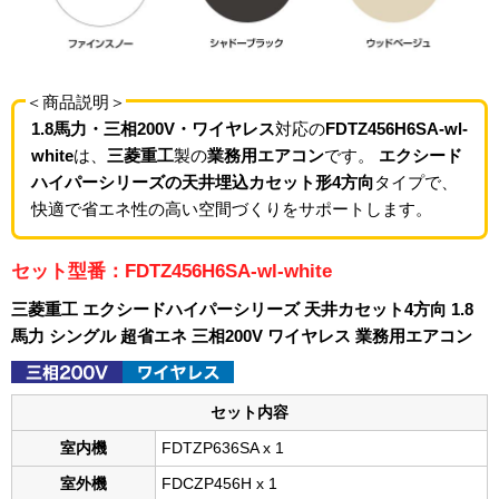
＜商品説明＞
1.8馬力・三相200V・ワイヤレス
対応の
FDTZ456H6SA-wl-
white
は、
三菱重工
製の
業務用エアコン
です。
エクシード
ハイパーシリーズの天井埋込カセット形4方向
タイプで、
快適で省エネ性の高い空間づくりをサポートします。
セット型番：FDTZ456H6SA-wl-white
三菱重工 エクシードハイパーシリーズ 天井カセット4方向 1.8
馬力 シングル 超省エネ 三相200V ワイヤレス 業務用エアコン
セット内容
室内機
FDTZP636SA x 1
室外機
FDCZP456H x 1