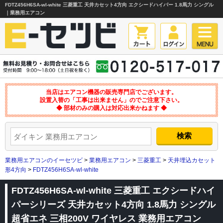
FDTZ456H6SA-wl-white 三菱重工 天井カセット4方向 エクシードハイパー 1.8馬力 シングル
｜業務用エアコン
当店はエアコン機器の販売専門店でございます。
設置入替の「工事は出来ません」のでご注意下さい。
◆ 部材のみの購入は対応出来かねます ◆
業務用エアコンのイーセツビ
>
業務用エアコン
>
三菱重工
>
天井埋込カセット
形4方向
>
FDTZ456H6SA-wl-white
FDTZ456H6SA-wl-white 三菱重工 エクシードハイ
パーシリーズ 天井カセット4方向 1.8馬力 シングル
超省エネ 三相200V ワイヤレス 業務用エアコン