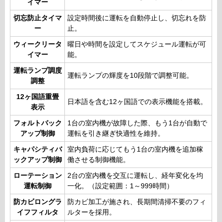
イマー
切忘防止タイマ
設定時間後に運転を自動停止し、切忘れを防
ー
止。
ウィークリータ
曜日や時間を設定してスケジュール運転が可
イマー
能。
運転ランプ調度
運転ランプの輝度を10段階で調整可能。
調整
12ヶ国語重畳
日本語を含む12ヶ国語での表示機能を搭載。
表示
フォルトバック
1台の室内機が故障した際、もう1台が自動で
アップ制御
運転を引き継ぎ快適性を維持。
キャパシティバ
室内負荷に応じてもう1台の室内機を追加稼
ックアップ制御
働させる制御機能。
ローテーション
2台の室内機を交互に運転し、経年変化を均
運転制御
一化。（設定範囲：1～999時間）
防カビロングラ
防カビ加工が施され、長期間清掃不要のフィ
イフフィルタ
ルターを採用。