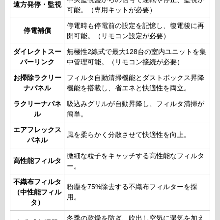
遠方発停・監視
可能。（専用キットが必要）
停電時も停電前の設定を記憶し、復電後に再
停電補償
開可能。（リモコン設定が必要）
ダイレクトスー
無極性2線式で最大128台の室内ユニットを集
パーリンク
中管理可能。（リモコン接続が必要）
お掃除ラクリー
フィルタ自動清掃機能とダストボックス昇降
ナパネル
機能を搭載し、省エネと快適性を両立。
ラクリーナパネ
吸込みグリルが自動昇降し、フィルタ清掃が
ル
簡単。
エアフレックス
風を柔らかく分散させて快適性を向上。
パネル
微細な粒子をキャッチする高性能なフィルタ
高性能フィルタ
ー。
不織布フィルタ
粉塵を75%除去する不織布フィルターを採
（中性能フィル
用。
タ）
冬季の乾燥を防ぎ、吹出し空気に湿気を加え