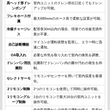
高ヘッド形ドレ
室内ユニットのドレン排出口近くでもドレン
ンポンプ
アップが可能。
フレキホース付
最大680mmのホース長で柔軟な設置が可能。
属
冷媒チャージレ
配管長30m以内の場合、現場での冷媒充填作
ス
業が不要。
マイコンが運転状態を監視し、エラー時に迅
自己診断機能
速に通知。
OA取入れ
必要な外気を取り入れて室内の換気を調整。
ドレンパン用抗
抗菌剤でドレンパン内の菌や汚れの発生を抑
菌剤
制。
リモコンやセンサーを用いて室内温度を最適
セレクトサーモ
化。
2リモコン制御
2つのリモコンを使用して同時に操作可能。
1リモコングル
1台のリモコンで最大16台の室内ユニットを
ープ制御
操作可能。
中央監視盤からの信号で運転や停止、監視が