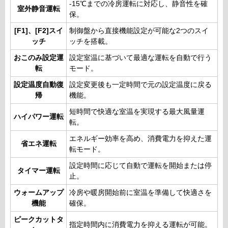
-15℃までの冷房運転に対応し、静音性を確
室外静音運転
保。
[F1]、[F2]スイ
制御盤から直接機能設定が可能な2つのスイ
ッチ
ッチを搭載。
おこのみ設定運
設定室温に基づいて最適な運転を自動で行う
転
モード。
設定温度自動復
設定変更後も一定時間で元の設定温度に戻る
帰
機能。
短時間で快適な室温を実現する最大風量運
ハイパワー運転
転。
エネルギー効率を高め、消費電力を抑えた運
省エネ運転
転モード。
設定時間に応じて自動で運転を開始または停
タイマー運転
止。
ウォームアップ
冷房や暖房開始前に室温を準備して快適さを
機能
確保。
ピークカットタ
指定時間内に消費電力を抑える運転が可能。