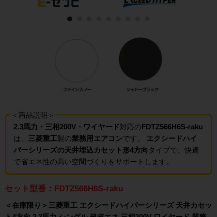
＜商品説明＞
2.3馬力・三相200V・ワイヤード
対応の
FDTZ566H6S-raku
は、
三菱重工
製の
業務用エアコン
です。
エクシードハイ
パーシリーズの天井埋込カセット形4方向
タイプで、快適
で省エネ性の高い空間づくりをサポートします。
セット型番：FDTZ566H6S-raku
＜在庫限り＞三菱重工 エクシードハイパーシリーズ 天井カセッ
ト4方向 2.3馬力 シングル 超省エネ 三相200V ワイヤード 業務