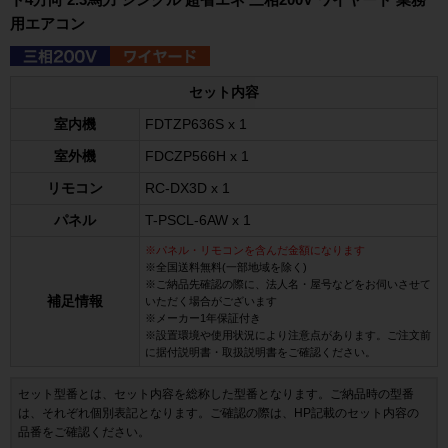
用エアコン
セット内容
室内機
FDTZP636S x 1
室外機
FDCZP566H x 1
リモコン
RC-DX3D x 1
パネル
T-PSCL-6AW x 1
※パネル・リモコンを含んだ金額になります
※全国送料無料(一部地域を除く)
※ご納品先確認の際に、法人名・屋号などをお伺いさせて
補足情報
いただく場合がございます
※メーカー1年保証付き
※設置環境や使用状況により注意点があります。ご注文前
に据付説明書・取扱説明書をご確認ください。
セット型番とは、セット内容を総称した型番となります。ご納品時の型番
は、それぞれ個別表記となります。ご確認の際は、HP記載のセット内容の
品番をご確認ください。