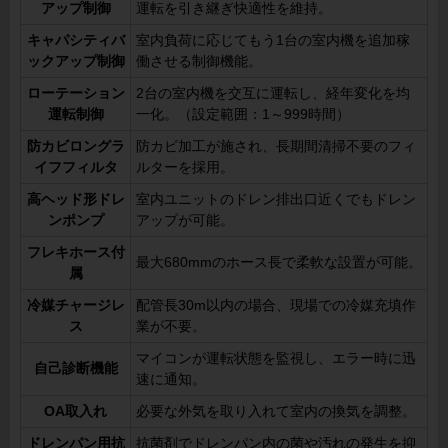
アップ制御
運転を引き継ぎ快適性を維持。
キャパシティバ
室内負荷に応じてもう1台の室内機を追加稼
ックアップ制御
働させる制御機能。
ローテーション
2台の室内機を交互に運転し、経年変化を均
運転制御
一化。（設定範囲：1～999時間）
防カビロングラ
防カビ加工が施され、長期間清掃不要のフィ
イフフィルタ
ルターを採用。
高ヘッド形ドレ
室内ユニットのドレン排出口近くでもドレン
ンポンプ
アップが可能。
フレキホース付
最大680mmのホース長で柔軟な設置が可能。
属
冷媒チャージレ
配管長30m以内の場合、現場での冷媒充填作
ス
業が不要。
マイコンが運転状態を監視し、エラー時に迅
自己診断機能
速に通知。
OA取入れ
必要な外気を取り入れて室内の換気を調整。
ドレンパン用抗
抗菌剤でドレンパン内の菌や汚れの発生を抑