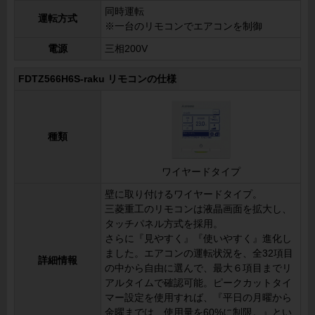
同時運転
運転方式
※一台のリモコンでエアコンを制御
電源
三相200V
FDTZ566H6S-raku リモコンの仕様
種類
ワイヤードタイプ
壁に取り付けるワイヤードタイプ。
三菱重工のリモコンは液晶画面を拡大し、
タッチパネル方式を採用。
さらに『見やすく』『使いやすく』進化し
ました。エアコンの運転状況を、全32項目
詳細情報
の中から自由に選んで、最大６項目までリ
アルタイムで確認可能。ピークカットタイ
マー設定を使用すれば、『平日の月曜から
金曜までは、使用量を60%に制限。』とい