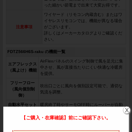
った細かい節電まで出来て大変お得です。
ワイヤード（リモコン内蔵含む）またはワ
イヤレスリモコンでは、機能が異なる場合
注意事項
がございます。
詳しくはメーカーカタログよりご確認くだ
さい。
FDTZ566H6S-raku の機能一覧
AirFlexパネルのスイング制御で風を足元に集
エアフレックス
中させ、風が直接当たりにくい快適な冷暖房
（風よけ）機能
を提供。
フリーフロー
吹出口ごとに風向を個別設定可能で、適切な
（風向個別制
気流を調整。
御）
自動水平セット
暖房終了時やサーモOFF時にルーバーが自動
X
機構
で水平になり、冷風が直接当たらない設計。
【ご購入・在庫確認】前にご確認下さい。
オートスイング
左右方向の風を8パターンから選択可能。
ルーバ