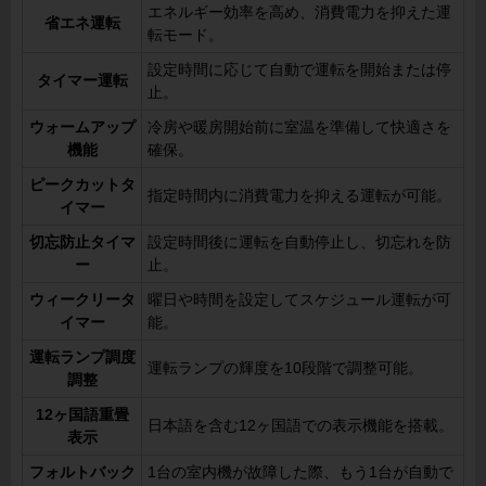
エネルギー効率を高め、消費電力を抑えた運
省エネ運転
転モード。
設定時間に応じて自動で運転を開始または停
タイマー運転
止。
ウォームアップ
冷房や暖房開始前に室温を準備して快適さを
機能
確保。
ピークカットタ
指定時間内に消費電力を抑える運転が可能。
イマー
切忘防止タイマ
設定時間後に運転を自動停止し、切忘れを防
ー
止。
ウィークリータ
曜日や時間を設定してスケジュール運転が可
イマー
能。
運転ランプ調度
運転ランプの輝度を10段階で調整可能。
調整
12ヶ国語重畳
日本語を含む12ヶ国語での表示機能を搭載。
表示
フォルトバック
1台の室内機が故障した際、もう1台が自動で