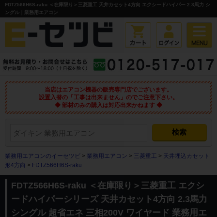
FDTZ566H6S-raku ＜在庫限り＞三菱重工 天井カセット4方向 エクシードハイパー 2.3馬力 シ
ングル｜業務用エアコン
当店はエアコン機器の販売専門店でございます。
設置入替の「工事は出来ません」のでご注意下さい。
◆ 部材のみの購入は対応出来かねます ◆
業務用エアコンのイーセツビ
>
業務用エアコン
>
三菱重工
>
天井埋込カセット
形4方向
>
FDTZ566H6S-raku
FDTZ566H6S-raku ＜在庫限り＞三菱重工 エクシ
ードハイパーシリーズ 天井カセット4方向 2.3馬力
シングル 超省エネ 三相200V ワイヤード 業務用エ