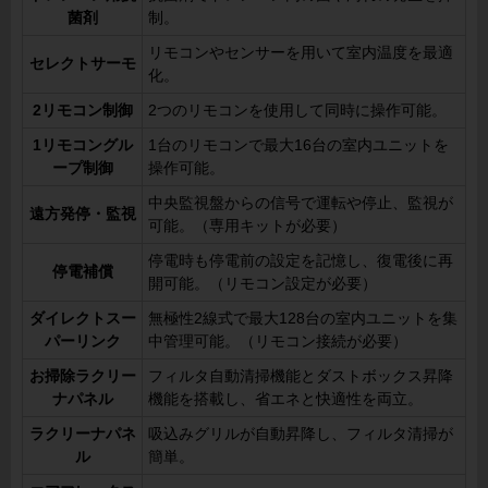
菌剤
制。
リモコンやセンサーを用いて室内温度を最適
セレクトサーモ
化。
2リモコン制御
2つのリモコンを使用して同時に操作可能。
1リモコングル
1台のリモコンで最大16台の室内ユニットを
ープ制御
操作可能。
中央監視盤からの信号で運転や停止、監視が
遠方発停・監視
可能。（専用キットが必要）
停電時も停電前の設定を記憶し、復電後に再
停電補償
開可能。（リモコン設定が必要）
ダイレクトスー
無極性2線式で最大128台の室内ユニットを集
パーリンク
中管理可能。（リモコン接続が必要）
お掃除ラクリー
フィルタ自動清掃機能とダストボックス昇降
ナパネル
機能を搭載し、省エネと快適性を両立。
ラクリーナパネ
吸込みグリルが自動昇降し、フィルタ清掃が
ル
簡単。