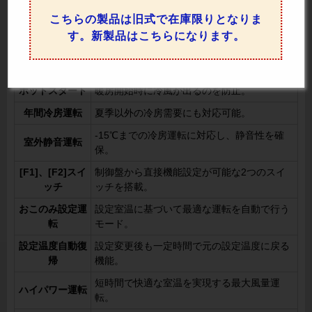
人感センサーで人の有無を確認し、無駄な運
人感センサ制御
こちらの製品は旧式で在庫限りとなりま
転を防いで節電を実現。
す。新製品はこちらになります。
風量自動
部屋の状況に応じて風量を自動調整。
ドライ
快適さを保ちながら除湿運転を実施。
ホットスタート
暖房開始時に冷風が出るのを防止。
年間冷房運転
夏季以外の冷房需要にも対応可能。
-15℃までの冷房運転に対応し、静音性を確
室外静音運転
保。
[F1]、[F2]スイ
制御盤から直接機能設定が可能な2つのスイ
ッチ
ッチを搭載。
おこのみ設定運
設定室温に基づいて最適な運転を自動で行う
転
モード。
設定温度自動復
設定変更後も一定時間で元の設定温度に戻る
帰
機能。
短時間で快適な室温を実現する最大風量運
ハイパワー運転
転。