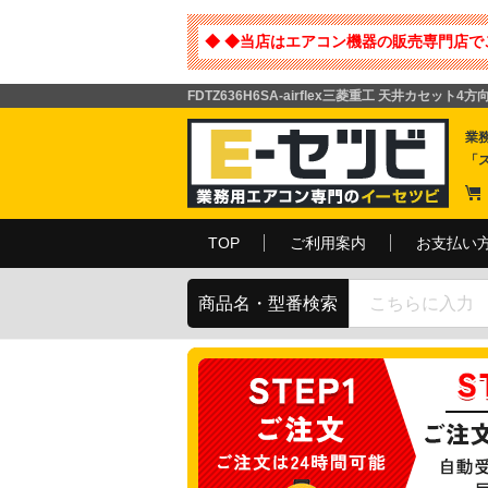
◆ ◆当店はエアコン機器の販売専門店で
FDTZ636H6SA-airflex三菱重工 天井カセッ
業
「
TOP
ご利用案内
お支払い
商品名・型番検索