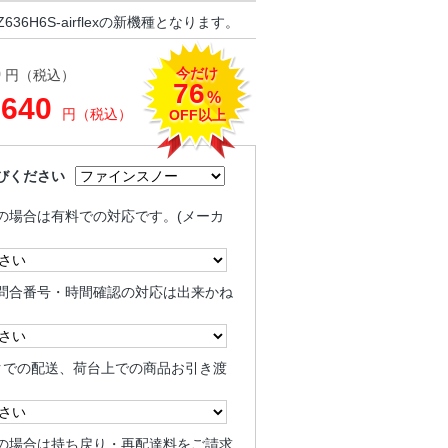
36H6S-airflexの新機種となります。
今だけ
0
円（税込）
76
%
,640
円（税込）
OFF以上
びください
の場合は有料での対応です。(メーカ
問合番号・時間確認の対応は出来かね
クでの配送、荷台上での商品お引き渡
の場合は持ち戻り・再配達料をご請求