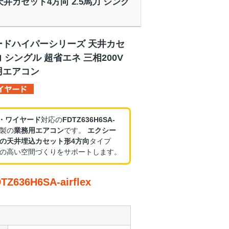
 天井カセット4方向 2.5馬力 シング
ードハイパーシリーズ 天井カセ
力 シングル 超省エネ 三相200V
用エアコン
V・ワイヤード
対応の
FDTZ636H6SA-
製の
業務用エアコン
です。
エクシー
の天井埋込カセット形4方向
タイプ
の高い空間づくりをサポートします。
36H6SA-airflex