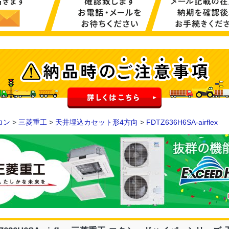
コン
>
三菱重工
>
天井埋込カセット形4方向
>
FDTZ636H6SA-airflex