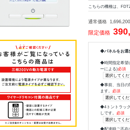
こちらの機種は、FDTZ6
通常価格
1,696,20
390
限定価格
◆パネルをお選
◆
時間指定希望
ーによる)
必須
◆
事前、当日の
ます。
必須
◆
4トントラッ
しです。
必須
◆
配達時ご不在