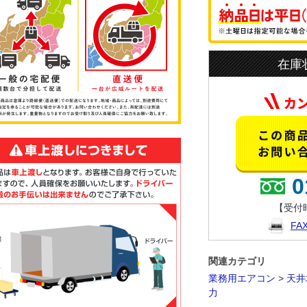
在庫
0
【受付時
F
関連カテゴリ
業務用エアコン
>
天井
力