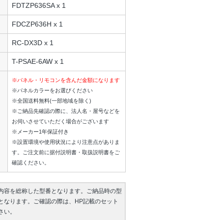
FDTZP636SA x 1
FDCZP636H x 1
RC-DX3D x 1
T-PSAE-6AW x 1
※パネル・リモコンを含んだ金額になります
※パネルカラーをお選びください
※全国送料無料(一部地域を除く)
※ご納品先確認の際に、法人名・屋号などを
お伺いさせていただく場合がございます
※メーカー1年保証付き
※設置環境や使用状況により注意点がありま
す。ご注文前に据付説明書・取扱説明書をご
確認ください。
内容を総称した型番となります。ご納品時の型
となります。ご確認の際は、HP記載のセット
さい。