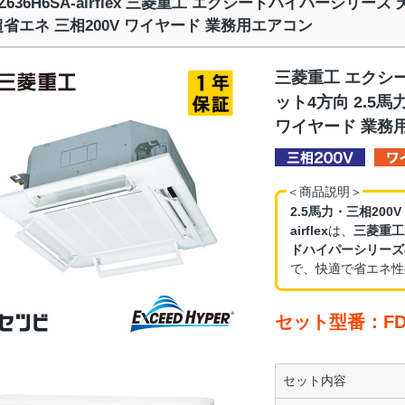
TZ636H6SA-airflex 三菱重工 エクシードハイパーシリーズ
超省エネ 三相200V ワイヤード 業務用エアコン
三菱重工 エクシ
ット4方向 2.5馬
ワイヤード 業務
＜商品説明＞
2.5馬力・三相200
airflex
は、
三菱重工
ドハイパーシリーズ
で、快適で省エネ性
セット型番：FDTZ6
セット内容