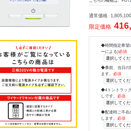
こちらの機種は、FDTZ6
通常価格
1,805,10
416
限定価格
◆
時間指定希望
ーによる)
必須
◆
事前、当日の
ます。
必須
◆
4トントラッ
しです。
必須
◆
配達時ご不在
します。
必須