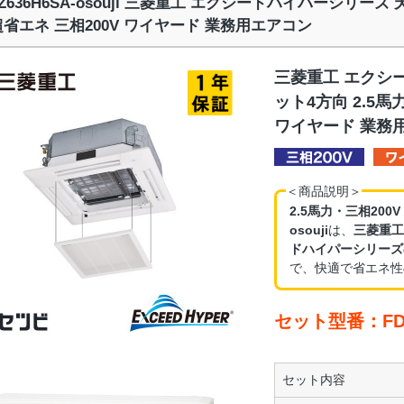
TZ636H6SA-osouji 三菱重工 エクシードハイパーシリーズ
超省エネ 三相200V ワイヤード 業務用エアコン
三菱重工 エクシ
ット4方向 2.5馬
ワイヤード 業務
＜商品説明＞
2.5馬力・三相200
osouji
は、
三菱重工
ドハイパーシリーズ
で、快適で省エネ性
セット型番：FDTZ
セット内容