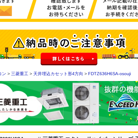
コン
>
三菱重工
>
天井埋込カセット形4方向
>
FDTZ636H6SA-osouji