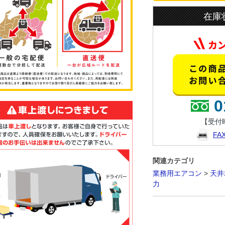
在庫
0
【受付時
F
関連カテゴリ
業務用エアコン
>
天井
力