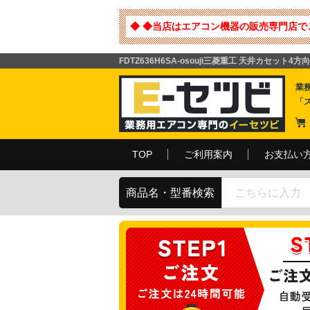
◆ ◆当店はエアコン機器の販売専門店で
FDTZ636H6SA-osouji三菱重工 天井カセット
業
「
TOP
ご利用案内
お支払い
商品名・型番検索