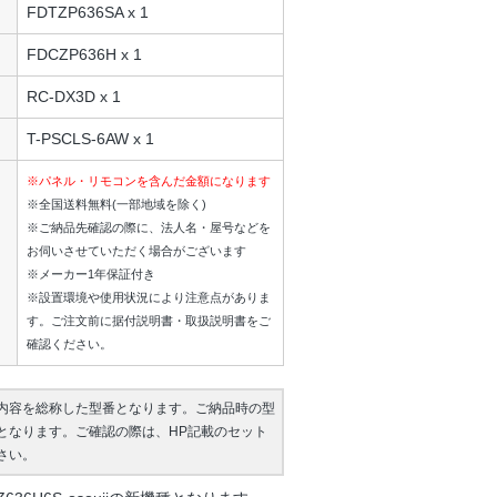
FDTZP636SA x 1
FDCZP636H x 1
RC-DX3D x 1
T-PSCLS-6AW x 1
※パネル・リモコンを含んだ金額になります
※全国送料無料(一部地域を除く)
※ご納品先確認の際に、法人名・屋号などを
お伺いさせていただく場合がございます
※メーカー1年保証付き
※設置環境や使用状況により注意点がありま
す。ご注文前に据付説明書・取扱説明書をご
確認ください。
内容を総称した型番となります。ご納品時の型
となります。ご確認の際は、HP記載のセット
さい。