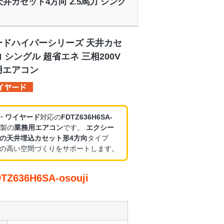
 天井カセット4方向 2.5馬力 シング
ードハイパーシリーズ 天井カセ
力 シングル 超省エネ 三相200V
用エアコン
V・ワイヤード
対応の
FDTZ636H6SA-
製の
業務用エアコン
です。
エクシー
の天井埋込カセット形4方向
タイプ
の高い空間づくりをサポートします。
636H6SA-osouji