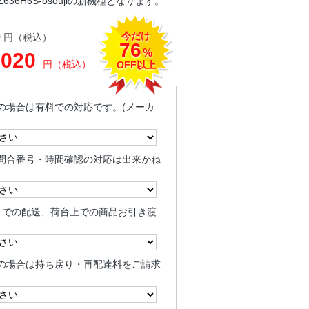
36H6S-osoujiの新機種となります。
今だけ
0
円（税込）
76
%
,020
円（税込）
OFF以上
の場合は有料での対応です。(メーカ
問合番号・時間確認の対応は出来かね
クでの配送、荷台上での商品お引き渡
の場合は持ち戻り・再配達料をご請求