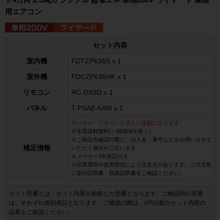
用エアコン
セット内容
室内機
FDTZP636S x 1
室外機
FDCZP636HK x 1
リモコン
RC-DX3D x 1
パネル
T-PSAE-6AW x 1
※パネル・リモコンを含んだ金額になります
※全国送料無料(一部地域を除く)
※ご納品先確認の際に、法人名・屋号などをお伺いさせて
補足情報
いただく場合がございます
※メーカー1年保証付き
※設置環境や使用状況により注意点があります。ご注文前
に据付説明書・取扱説明書をご確認ください。
セット型番とは、セット内容を総称した型番となります。ご納品時の型番
は、それぞれ個別表記となります。ご確認の際は、HP記載のセット内容の
品番をご確認ください。