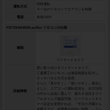
同時運転
運転方式
※一台のリモコンでエアコンを制御
電源
単相200V
FDTZ636HK6S-airflex リモコンの仕様
種類
ワイヤードタイプ
壁に取り付けるワイヤードタイプ。
三菱重工のリモコンは液晶画面を拡大し、
タッチパネル方式を採用。
さらに『見やすく』『使いやすく』進化し
ました。エアコンの運転状況を、全32項目
詳細情報
の中から自由に選んで、最大６項目までリ
アルタイムで確認可能。ピークカットタイ
マー設定を使用すれば、『平日の月曜から
金曜までは、使用量を60%に制限。』とい