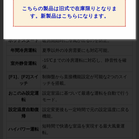
人感センサーで人の有無を確認し、無駄な運
人感センサ制御
こちらの製品は旧式で在庫限りとなりま
転を防いで節電を実現。
す。新製品はこちらになります。
風量自動
部屋の状況に応じて風量を自動調整。
ドライ
快適さを保ちながら除湿運転を実施。
ホットスタート
暖房開始時に冷風が出るのを防止。
年間冷房運転
夏季以外の冷房需要にも対応可能。
-15℃までの冷房運転に対応し、静音性を確
室外静音運転
保。
[F1]、[F2]スイ
制御盤から直接機能設定が可能な2つのスイ
ッチ
ッチを搭載。
おこのみ設定運
設定室温に基づいて最適な運転を自動で行う
転
モード。
設定温度自動復
設定変更後も一定時間で元の設定温度に戻る
帰
機能。
短時間で快適な室温を実現する最大風量運
ハイパワー運転
転。