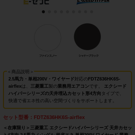
＜商品説明＞
2.5馬力・単相200V・ワイヤード
対応の
FDTZ636HK6S-
airflex
は、
三菱重工
製の
業務用エアコン
です。
エクシード
ハイパーシリーズの天井埋込カセット形4方向
タイプで、
快適で省エネ性の高い空間づくりをサポートします。
セット型番：FDTZ636HK6S-airflex
＜在庫限り＞三菱重工 エクシードハイパーシリーズ 天井カセッ
ト4方向 2.5馬力 シングル 超省エネ 単相200V ワイヤード 業務