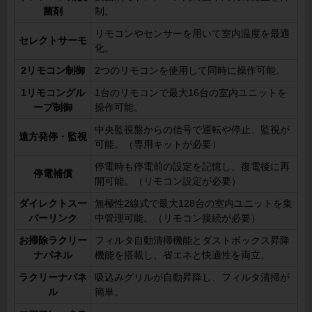
菌剤
制。
リモコンやセンサーを用いて室内温度を最適
セレクトサーモ
化。
2リモコン制御
2つのリモコンを使用して同時に操作可能。
1リモコングル
1台のリモコンで最大16台の室内ユニットを
ープ制御
操作可能。
中央監視盤からの信号で運転や停止、監視が
遠方発停・監視
可能。（専用キットが必要）
停電時も停電前の設定を記憶し、復電後に再
停電補償
開可能。（リモコン設定が必要）
ダイレクトスー
無極性2線式で最大128台の室内ユニットを集
パーリンク
中管理可能。（リモコン接続が必要）
お掃除ラクリー
フィルタ自動清掃機能とダストボックス昇降
ナパネル
機能を搭載し、省エネと快適性を両立。
ラクリーナパネ
吸込みグリルが自動昇降し、フィルタ清掃が
ル
簡単。