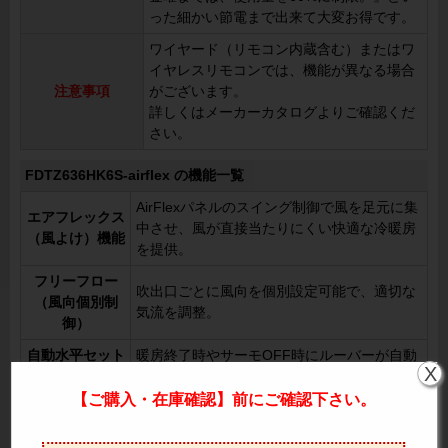
った細かい節電まで出来て大変お得です。
ワイヤード（リモコン内蔵含む）またはワ
イヤレスリモコンでは、機能が異なる場合
注意事項
がございます。
詳しくはメーカーカタログよりご確認くだ
さい。
FDTZ636HK6S-airflex の機能一覧
AirFlexパネルのスイング制御で風を足元に集
エアフレックス
中させ、風が直接当たりにくい快適な冷暖房
（風よけ）機能
を提供。
フリーフロー
吹出口ごとに風向を個別設定可能で、適切な
（風向個別制
気流を調整。
御）
自動水平セット
暖房終了時やサーモOFF時にルーバーが自動
X
機構
で水平になり、冷風が直接当たらない設計。
【ご購入・在庫確認】前にご確認下さい。
オートスイング
左右方向の風を8パターンから選択可能。
ルーバ