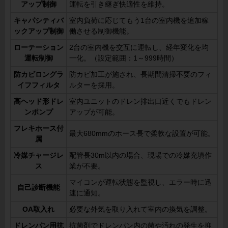
アップ制御
運転を引き継ぎ快適性を維持。
キャパシティバ
室内負荷に応じてもう1台の室内機を追加稼
ックアップ制御
働させる制御機能。
ローテーション
2台の室内機を交互に運転し、経年変化を均
運転制御
一化。（設定範囲：1～999時間）
防カビロングラ
防カビ加工が施され、長期間清掃不要のフィ
イフフィルタ
ルターを採用。
高ヘッド形ドレ
室内ユニットのドレン排出口近くでもドレン
ンポンプ
アップが可能。
フレキホース付
最大680mmのホース長で柔軟な設置が可能。
属
冷媒チャージレ
配管長30m以内の場合、現場での冷媒充填作
ス
業が不要。
マイコンが運転状態を監視し、エラー時に迅
自己診断機能
速に通知。
OA取入れ
必要な外気を取り入れて室内の換気を調整。
ドレンパン用抗
抗菌剤でドレンパン内の菌や汚れの発生を抑