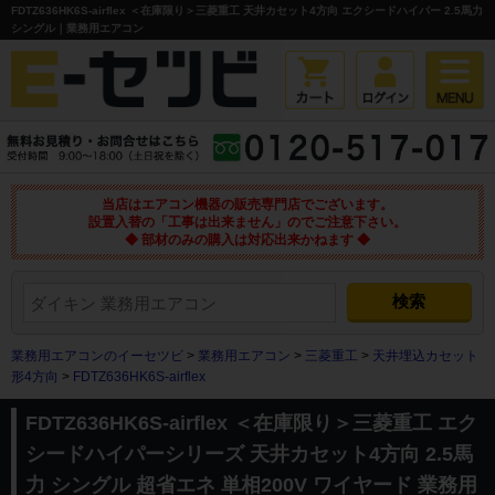
FDTZ636HK6S-airflex ＜在庫限り＞三菱重工 天井カセット4方向 エクシードハイパー 2.5馬力
シングル｜業務用エアコン
当店はエアコン機器の販売専門店でございます。
設置入替の「工事は出来ません」のでご注意下さい。
◆ 部材のみの購入は対応出来かねます ◆
業務用エアコンのイーセツビ
>
業務用エアコン
>
三菱重工
>
天井埋込カセット
形4方向
>
FDTZ636HK6S-airflex
FDTZ636HK6S-airflex ＜在庫限り＞三菱重工 エク
シードハイパーシリーズ 天井カセット4方向 2.5馬
力 シングル 超省エネ 単相200V ワイヤード 業務用