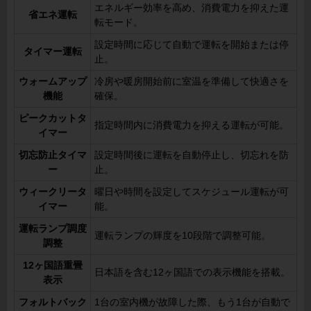
エネルギー効率を高め、消費電力を抑えた運
省エネ運転
転モード。
設定時間に応じて自動で運転を開始または停
タイマー運転
止。
ウォームアップ
冷房や暖房開始前に室温を準備して快適さを
機能
確保。
ピークカットタ
指定時間内に消費電力を抑える運転が可能。
イマー
切忘防止タイマ
設定時間後に運転を自動停止し、切忘れを防
ー
止。
ウィークリータ
曜日や時間を設定してスケジュール運転が可
イマー
能。
運転ランプ調度
運転ランプの輝度を10段階で調整可能。
調整
12ヶ国語重畳
日本語を含む12ヶ国語での表示機能を搭載。
表示
フォルトバック
1台の室内機が故障した際、もう1台が自動で