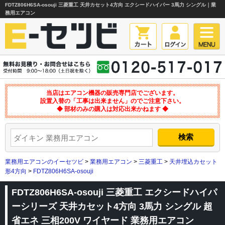
FDTZ806H6SA-osouji 三菱重工 天井カセット4方向 エクシードハイパー 3馬力 シングル｜業
務用エアコン
当店はエアコン機器の販売専門店でございます。
設置入替の「工事は出来ません」のでご注意下さい。
◆ 部材のみの購入は対応出来かねます ◆
業務用エアコンのイーセツビ
>
業務用エアコン
>
三菱重工
>
天井埋込カセット
形4方向
>
FDTZ806H6SA-osouji
FDTZ806H6SA-osouji 三菱重工 エクシードハイパ
ーシリーズ 天井カセット4方向 3馬力 シングル 超
省エネ 三相200V ワイヤード 業務用エアコン