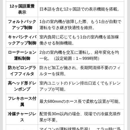
12ヶ国語重畳
日本語を含む12ヶ国語での表示機能を搭載。
表示
フォルトバック
1台の室内機が故障した際、もう1台が自動で
アップ制御
運転を引き継ぎ快適性を維持。
キャパシティバ
室内負荷に応じてもう1台の室内機を追加稼
ックアップ制御
働させる制御機能。
ローテーション
2台の室内機を交互に運転し、経年変化を均
運転制御
一化。（設定範囲：1～999時間）
防カビロングラ
防カビ加工が施され、長期間清掃不要のフィ
イフフィルタ
ルターを採用。
高ヘッド形ドレ
室内ユニットのドレン排出口近くでもドレン
ンポンプ
アップが可能。
フレキホース付
最大680mmのホース長で柔軟な設置が可能。
属
冷媒チャージレ
配管長30m以内の場合、現場での冷媒充填作
ス
業が不要。
マイコンが運転状態を監視し、エラー時に迅