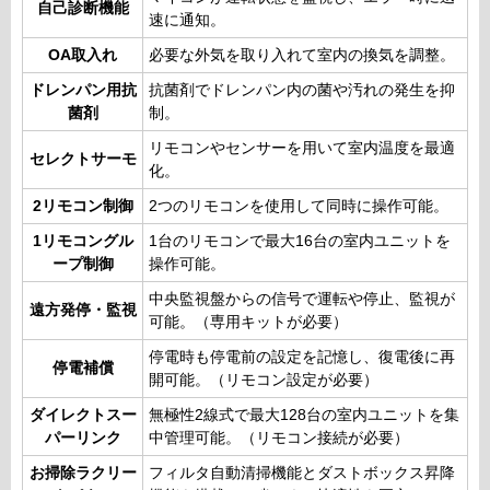
自己診断機能
速に通知。
OA取入れ
必要な外気を取り入れて室内の換気を調整。
ドレンパン用抗
抗菌剤でドレンパン内の菌や汚れの発生を抑
菌剤
制。
リモコンやセンサーを用いて室内温度を最適
セレクトサーモ
化。
2リモコン制御
2つのリモコンを使用して同時に操作可能。
1リモコングル
1台のリモコンで最大16台の室内ユニットを
ープ制御
操作可能。
中央監視盤からの信号で運転や停止、監視が
遠方発停・監視
可能。（専用キットが必要）
停電時も停電前の設定を記憶し、復電後に再
停電補償
開可能。（リモコン設定が必要）
ダイレクトスー
無極性2線式で最大128台の室内ユニットを集
パーリンク
中管理可能。（リモコン接続が必要）
お掃除ラクリー
フィルタ自動清掃機能とダストボックス昇降