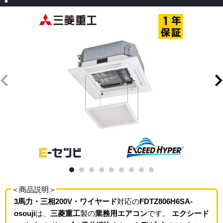
＜商品説明＞
3馬力・三相200V・ワイヤード
対応の
FDTZ806H6SA-
osouji
は、
三菱重工
製の
業務用エアコン
です。
エクシード