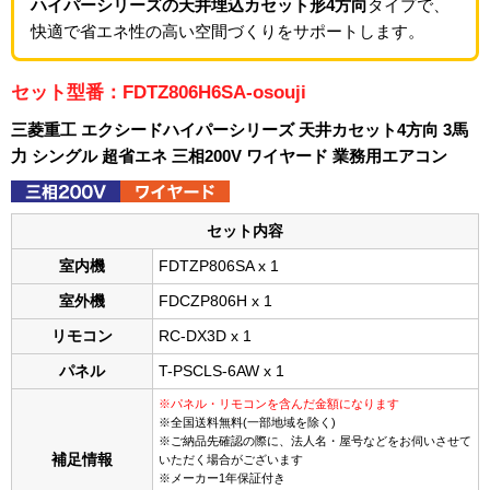
ハイパーシリーズの天井埋込カセット形4方向
タイプで、
快適で省エネ性の高い空間づくりをサポートします。
セット型番：FDTZ806H6SA-osouji
三菱重工 エクシードハイパーシリーズ 天井カセット4方向 3馬
力 シングル 超省エネ 三相200V ワイヤード 業務用エアコン
セット内容
室内機
FDTZP806SA x 1
室外機
FDCZP806H x 1
リモコン
RC-DX3D x 1
パネル
T-PSCLS-6AW x 1
※パネル・リモコンを含んだ金額になります
※全国送料無料(一部地域を除く)
※ご納品先確認の際に、法人名・屋号などをお伺いさせて
補足情報
いただく場合がございます
※メーカー1年保証付き