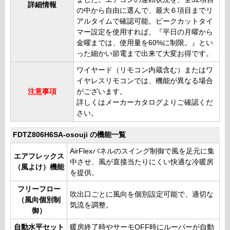
詳細情報
の中から自由に選んで、最大６項目までリ
アルタイムで確認可能。ピークカットタイ
マー設定を使用すれば、『平日の月曜から
金曜までは、使用量を60%に制限。』とい
った細かい節電まで出来て大変お得です。
ワイヤード（リモコン内蔵含む）またはワ
イヤレスリモコンでは、機能が異なる場合
注意事項
がございます。
詳しくはメーカーカタログよりご確認くだ
さい。
FDTZ806H6SA-osouji の機能一覧
AirFlexパネルのスイング制御で風を足元に集
エアフレックス
中させ、風が直接当たりにくい快適な冷暖房
（風よけ）機能
を提供。
フリーフロー
吹出口ごとに風向を個別設定可能で、適切な
（風向個別制
気流を調整。
御）
自動水平セット
暖房終了時やサーモOFF時にルーバーが自動