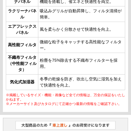
ナパネル
機能を搭載し、省エネと快適性を両立。
ラクリーナパネ
吸込みグリルが自動昇降し、フィルタ清掃が
ル
簡単。
エアフレックス
風を柔らかく分散させて快適性を向上。
パネル
微細な粒子をキャッチする高性能なフィルタ
高性能フィルタ
ー。
不織布フィルタ
粉塵を75%除去する不織布フィルターを採
（中性能フィル
用。
タ）
冬季の乾燥を防ぎ、吹出し空気に湿気を加え
気化式加湿器
て快適性を向上。
※掲載しているサイズ・機能・画像など全ての情報は、万全の保証をいたし
かねます。
※メーカーサイト及びカタログにて正確かつ最新の情報をご確認下さい。