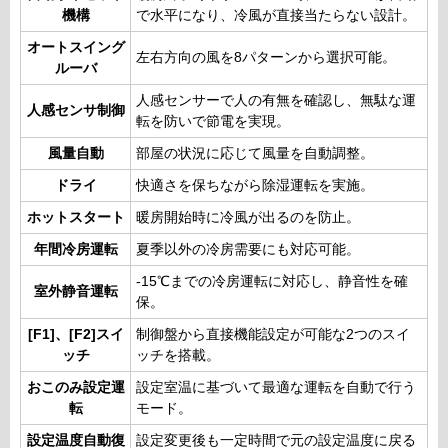
機構
で水平になり、冷風が直接当たらない設計。
オートスイング
左右方向の風を8パターンから選択可能。
ルーバ
人感センサーで人の有無を確認し、無駄な運
人感センサ制御
転を防いで節電を実現。
風量自動
部屋の状況に応じて風量を自動調整。
ドライ
快適さを保ちながら除湿運転を実施。
ホットスタート
暖房開始時に冷風が出るのを防止。
年間冷房運転
夏季以外の冷房需要にも対応可能。
-15℃までの冷房運転に対応し、静音性を確
室外静音運転
保。
[F1]、[F2]スイ
制御盤から直接機能設定が可能な2つのスイ
ッチ
ッチを搭載。
おこのみ設定運
設定室温に基づいて最適な運転を自動で行う
転
モード。
設定温度自動復
設定変更後も一定時間で元の設定温度に戻る